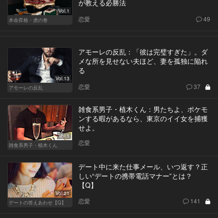
が教える必勝法
Vol.1
恋愛
49
本命昇格・虎の巻
アモーレの反乱：「彼は完璧すぎた」。ダ
メな所を見せない夫ほど、妻を孤独に陥れ
る
Vol.13
恋愛
37
アモーレの反乱
雑食系男子・植木くん：男たちよ、ポケモ
ンする暇があるなら、東京のイイ女を捕獲
せよ。
Vol.1
恋愛
雑食系男子・植木くん
デート中に来た仕事メール、いつ返す？正
しい“デートの携帯電話マナー”とは？
【Q】
Vol.21
恋愛
141
デートの答えあわせ【Q】