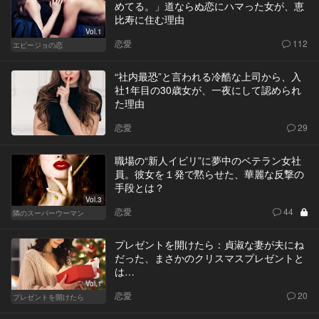
めてる。」道ならぬ恋にハマった女が、恵
比寿に住む理由
Vol.1
恋愛
112
エビージョの恋
“社内最恐”と言われる冷酷な上司から、入
社1年目の30歳女が、一夜にして認められ
た理由
恋愛
29
職場の“新人イビリ”に夢中のベテラン女社
員。彼女を１発で黙らせた、華麗な反撃の
手段とは？
Vol.3
恋愛
44
隣のスーパーウーマン
プレゼントを開けたら：貞淑な妻が夫にね
だった、まさかのクリスマスプレゼントと
は…
Vol.1
恋愛
20
プレゼントを開けたら