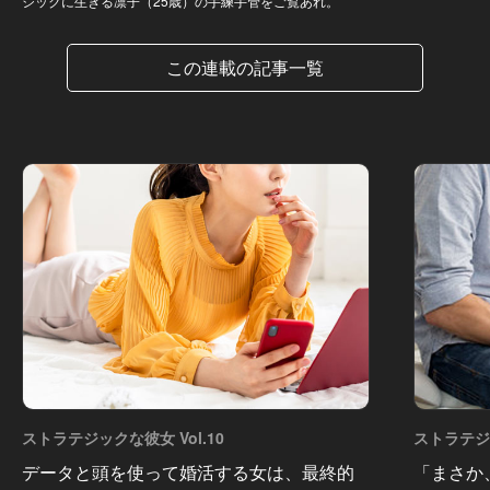
ジックに生きる凛子（25歳）の手練手管をご覧あれ。
この連載の記事一覧
ストラテジックな彼女 Vol.10
ストラテジッ
データと頭を使って婚活する女は、最終的
「まさか、