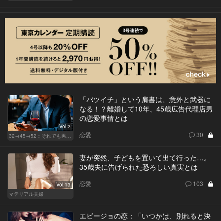
「バツイチ」という肩書は、意外と武器に
なる！？離婚して10年、45歳広告代理店男
の恋愛事情とは
Vol.2
恋愛
30
32→45→52：それでも男は完成しない。
妻が突然、子どもを置いて出て行った…。
35歳夫に告げられた恐ろしい真実とは
恋愛
103
Vol.13
マテリアル夫婦
エビージョの恋：「いつかは、別れると決