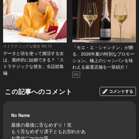
ストラテジックな彼女 Vol.10
「モエ・エ・シャンドン」が贈
データと頭を使って婚活する女
る、2026年夏の特別なプロモー
は、最終的に結婚できる？「ス
ション。極上のシャンパンを味
トラテジックな彼女」全話総集
わえる厳選店舗を一挙紹介！
編
PR
この記事へのコメント
コメントする
No Name
最後の最後に舌なめずり！笑
もう舌なめずり凛子ともお別れかあ
お幸せに〜〜〜笑