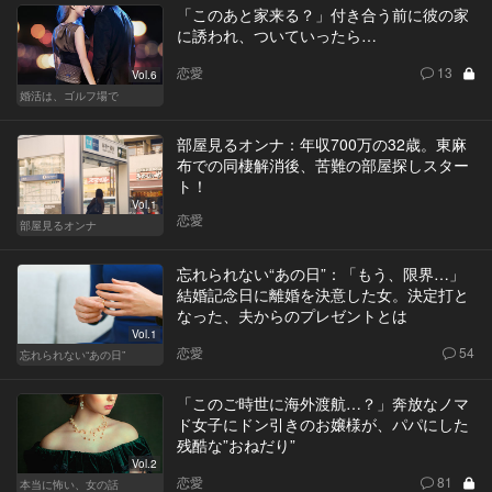
「このあと家来る？」付き合う前に彼の家
に誘われ、ついていったら…
恋愛
13
Vol.6
婚活は、ゴルフ場で
部屋見るオンナ：年収700万の32歳。東麻
布での同棲解消後、苦難の部屋探しスター
ト！
Vol.1
恋愛
部屋見るオンナ
忘れられない“あの日”：「もう、限界…」
結婚記念日に離婚を決意した女。決定打と
なった、夫からのプレゼントとは
Vol.1
恋愛
54
忘れられない“あの日”
「このご時世に海外渡航…？」奔放なノマ
ド女子にドン引きのお嬢様が、パパにした
残酷な”おねだり”
Vol.2
恋愛
81
本当に怖い、女の話