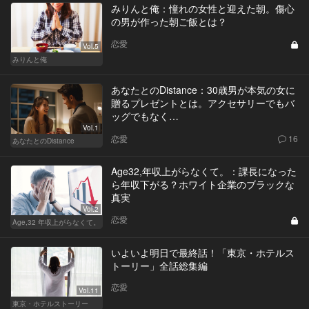
みりんと俺：憧れの女性と迎えた朝。傷心
の男が作った朝ご飯とは？
恋愛
Vol.5
みりんと俺
あなたとのDistance：30歳男が本気の女に
贈るプレゼントとは。アクセサリーでもバ
ッグでもなく…
Vol.1
恋愛
16
あなたとのDistance
Age32,年収上がらなくて。：課長になった
ら年収下がる？ホワイト企業のブラックな
真実
Vol.2
恋愛
Age,32 年収上がらなくて。
いよいよ明日で最終話！「東京・ホテルス
トーリー」全話総集編
恋愛
Vol.11
東京・ホテルストーリー