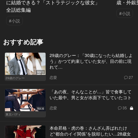
に結婚できる？「ストラテジックな彼女」
歳・外銀
全話総集編
#小説
#小説
おすすめ記事
29歳のグレー：「30歳になったら結婚しよ
う」かつて約束していた女が、目の前に現
れて…
Vol.1
恋愛
27
29歳のグレー
「あの夜、そんなことが…」皆で食事して
いた最中、男と女が水面下でしていたコト
恋愛
35
Vol.6
東京バディ
本命昇格・虎の巻：さんざん弄ばれたけ
ど“都合のイイ関係”を脱却したい…28歳女