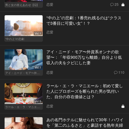
恋愛
25
男と女の答えあわせ【Q】
“中の上”の悲劇：1番売れ残るのは“クラス
で3番目に可愛い女”！？
恋愛
Vol.1
“中の上”の悲劇
アイ・ニード・モア〜外資系オンナの欲
望〜：「年収900万なら離婚」自分より低
収入の夫をクビにした妻
Vol.1
恋愛
110
アイ・ニード・モア〜外資系オンナの欲望〜
ラール・エ・ラ・マニエール：初めて愛し
た人にプロポーズを断られた男が気付い
た、自分の存在価値とは？
Vol.5
恋愛
ラール・エ・ラ・マニエール
あの名門ホテルに魅せられて30年！ハワイ
を「第二のふるさと」と豪語する熟年夫婦