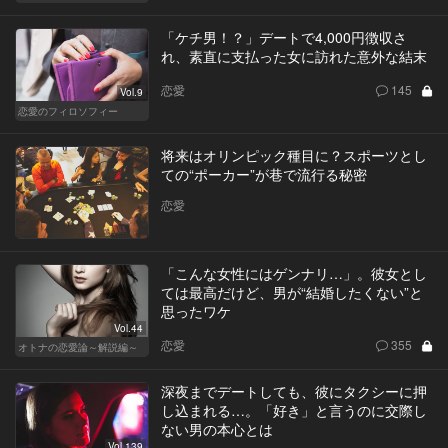
「ケチ男！？」デートで4,000円徴収さ
れ、素直に支払った女に訪れた意外な結末
恋愛
145
Vol.9
恋愛のフィロソフィー
将来はオリンピック種目に？スポーツとし
ての“ポーカー”が巷で流行る秘密
恋愛
「こんな女性にはゲンナリ…」。彼女とし
ては最高だけど、男が“結婚したくない”と
思ったワケ
Vol.44
恋愛
355
オトナの恋愛論～解説編～
深夜までデートしても、彼にタクシーに押
し込まれる…。「好き」と言うのに交際し
ない男の本心とは
Vol.139