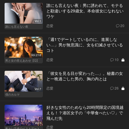
誰にも言えない夜：男に誘われて、モテる
と勘違いする29歳女。本命彼女になれない
ワケ
Vol.1
恋愛
20
誰にも言えない夜
「週1でデートしているのに、進展しな
い…」男が無意識に、女を幻滅させている
コト
Vol.218
恋愛
10
男と女の答えあわせ【Q】
「彼女を見る目が変わった…」。秘書の女
と一晩過ごした男の、胸の内とは
恋愛
26
Vol.7
僕のカルマ
好きな女性のためなら20時間限定の国境越
えも！？港区女子の「中華食べたい♡」で
飛んだ先
Vol.1
恋愛
東カレ読者のベストデート