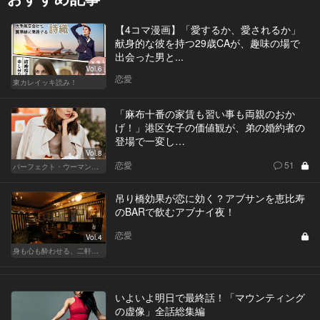
【4コマ漫画】「愛するか、愛されるか」
献身的な彼を持つ29歳CAが、趣味の場で
出会った男と...
Vol.6
恋愛
東カレイッキ読み！
「麻布十番の家賃も習い事も両親のおか
げ！」港区女子の価値観が、弟の婚約者の
登場で一変し…
Vol.8
恋愛
51
パーフェクト・ウーマン～都心5区の女たち～
吊り橋効果が恋に効く？アブサンを恵比寿
のBARで飲むアブナイ夜！
恋愛
Vol.4
身も心も酔わせる、二軒目の切り札
いよいよ明日で最終話！「マウンティング
の虚像」全話総集編