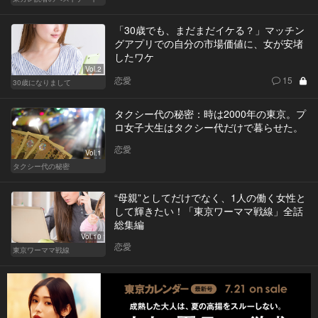
「30歳でも、まだまだイケる？」マッチン
グアプリでの自分の市場価値に、女が安堵
したワケ
Vol.2
恋愛
15
30歳になりまして
タクシー代の秘密：時は2000年の東京。プ
ロ女子大生はタクシー代だけで暮らせた。
恋愛
Vol.1
タクシー代の秘密
“母親”としてだけでなく、1人の働く女性と
して輝きたい！「東京ワーママ戦線」全話
総集編
Vol.10
恋愛
東京ワーママ戦線