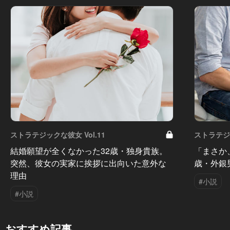
ストラテジックな彼女 Vol.11
ストラテジッ
結婚願望が全くなかった32歳・独身貴族。
「まさか、
突然、彼女の実家に挨拶に出向いた意外な
歳・外銀
理由
#小説
#小説
おすすめ記事