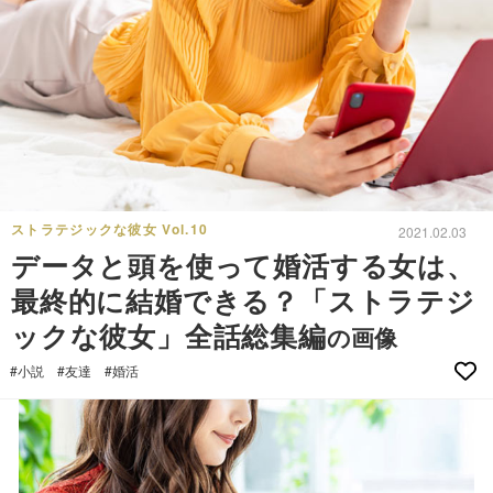
ストラテジックな彼女 Vol.10
2021.02.03
データと頭を使って婚活する女は、
最終的に結婚できる？「ストラテジ
ックな彼女」全話総集編
の画像
#小説
#友達
#婚活