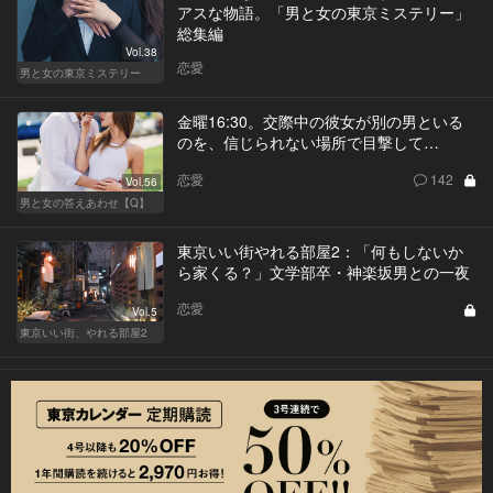
アスな物語。「男と女の東京ミステリー」
総集編
Vol.38
恋愛
男と女の東京ミステリー
金曜16:30。交際中の彼女が別の男といる
のを、信じられない場所で目撃して…
恋愛
142
Vol.56
男と女の答えあわせ【Q】
東京いい街やれる部屋2：「何もしないか
ら家くる？」文学部卒・神楽坂男との一夜
恋愛
Vol.5
東京いい街、やれる部屋2