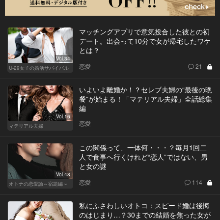
マッチングアプリで意気投合した彼との初
デート。出会って10分で女が帰宅したワケ
とは？
Vol.34
恋愛
21
U-29女子の婚活サバイバル
いよいよ離婚か！？セレブ夫婦の“最後の晩
餐”が始まる！「マテリアル夫婦」全話総集
編
Vol.16
恋愛
マテリアル夫婦
この関係って、一体何・・・？毎月1回二
人で食事へ行くけれど“恋人”ではない、男
と女の謎
Vol.48
恋愛
114
オトナの恋愛論～宿題編～
私にふさわしいオトコ：スピード婚は後悔
のはじまり…？30までの結婚を焦った女が