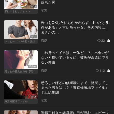
落ちた罠
Vol.1
恋愛
私にふさわしいオトコ
告白をOKしたにもかかわらず「1つだけ条
件がある」と言い放った女。その内容は、
まさかの…
Vol.4
恋愛
22
ハッピーエンドの行く先は
「独身のイイ男は、一体どこ？」出会いが
ないと嘆いている女に、彼氏が永遠にでき
ない理由
Vol.51
恋愛
112
男と女の答えあわせ【Q】
恐ろしいほどの修羅場にまで、発展してし
まった男女は…？「東京修羅場ファイル」
全話総集編
Vol.8
恋愛
東京修羅場ファイル
運転手付きの経営者に目が眩む、エビージ