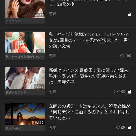
ョ、28歳の冬
恋愛
Vol.10
エビージョ！
私、やっぱり結婚がしたい：しぶっていた
女が2回目のデートを思わず快諾した、男
の誘い文句
Vol.1
恋愛
100
私、やっぱり結婚がしたい
新婚クライシス 最終回：妻に襲った“婦人
科系トラブル”。容赦ない悲劇を乗り越え
た、夫婦の絆
Vol.18
恋愛
183
新婚クライシス
医師との初デートはキャンプ。29歳女性が
「同じテントに泊まるの？」とドキドキし
ていたら…
Vol.10
恋愛
29
東京3C男子