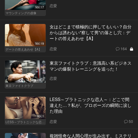
恋愛
Vol.17
マウンティングの虚像
女はどこまで積極的に押してもいい？自分
からは誘わない"察して男"の落とし穴：デ
ートの答えあわせ【A】
Vol.19
恋愛
164
デートの答えあわせ【A】
東京ファイトクラブ：意識高い系ビジネス
マンの爆裂トレーニングを追った！
恋愛
Vol.1
東京ファイトクラブ
LESS～プラトニックな恋人～：どこで間
違えた…？私が、プロポーズの瞬間に涙し
た理由
Vol.1
恋愛
50
LESS～プラトニックな恋人～
複雑怪奇な人間心理が生み出す、ミステリ