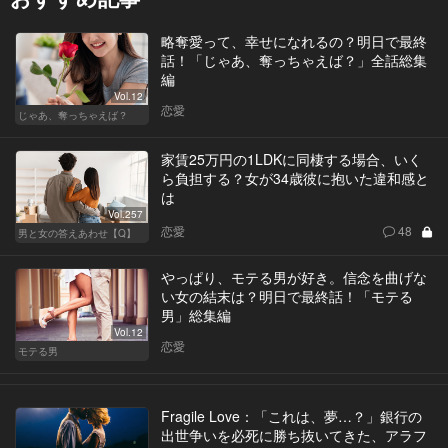
略奪愛って、幸せになれるの？明日で最終
話！「じゃあ、奪っちゃえば？」全話総集
編
Vol.12
恋愛
じゃあ、奪っちゃえば？
家賃25万円の1LDKに同棲する場合、いく
ら負担する？女が34歳彼に抱いた違和感と
は
Vol.257
恋愛
48
男と女の答えあわせ【Q】
やっぱり、モテる男が好き。信念を曲げな
い女の結末は？明日で最終話！「モテる
男」総集編
Vol.12
恋愛
モテる男
Fragile Love：「これは、夢…？」銀行の
出世争いを必死に勝ち抜いてきた、アラフ