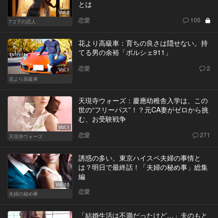
とは
Vol.2
恋愛
105
7コ下の恋人
花より高級車：育ちの良さは隠せない。持
てる男の余裕「ポルシェ911」
恋愛
2
Vol.1
花より高級車
天現寺ウォーズ：慶應幼稚舎入学は、この
世の“フリーパス”！？元CA妻がゼロから挑
む、お受験戦争
Vol.1
恋愛
271
天現寺ウォーズ
誘惑の多い、東京ハイスペ夫婦の事情と
は？明日で最終話！「夫婦の秘め事」総集
編
Vol.10
恋愛
夫婦の秘め事
「結婚生活は不満だったけど…」夫のもと