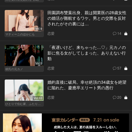
田園調布雙葉出身、親は開業医の28歳女性
の婚活が難航するワケ。男との交際を反対
されたがその裏には…
Vol.9
恋愛
14
マティーニのほかにも
「夜遅いけど、来ちゃった…♡」元カノの
影に焦る女がしてしまった、ありえない行
動
Vol.5
恋愛
57
彼氏の元カノ
婚約直後に破局。幸せ絶頂の34歳女を絶望
に陥れた、慶應卒エリート男の愚行
恋愛
20
Vol.10
ひとりで住む家、ふたりで棲む家