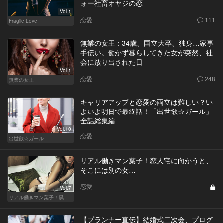
ォー社畜オヤジの恋
Vol.1
恋愛
111
Fragile Love
無業の女王：34歳、国立大卒、独身…家事
手伝い。働かず暮らしてきた女が突然、社
会に放り出された日
Vol.1
恋愛
248
無業の女王
キャリアアップと恋愛の両立は難しい？い
よいよ明日で最終話！「出世欲☆ガール」
全話総集編
Vol.10
恋愛
出世欲☆ガール
リアル働きマン葉子！恋人宅に向かうと、
そこには別の女…
恋愛
Vol.7
リアル働きマン葉子！黒革の編集手帳 written by 内埜さくら
【プランナー直伝】結婚式二次会、プログ