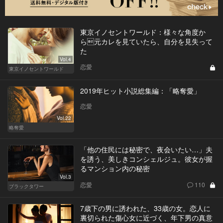
東京イノセントワールド：様々な角度か
ら元カレを見ていたら、自分を見失って
た
Vol.4
恋愛
東京イノセントワールド
2019年ヒット小説総集編：「略奪愛」
恋愛
Vol.22
略奪愛
「他の住民には秘密で、夜会いたい…」夫
を誘う、美しきコンシェルジュ。彼女が握
るマンション内の秘密
Vol.3
恋愛
110
ブラックタワー
7歳下の男に誘われた、33歳の女。恋人に
裏切られた傷心女に近づく、年下男の真意