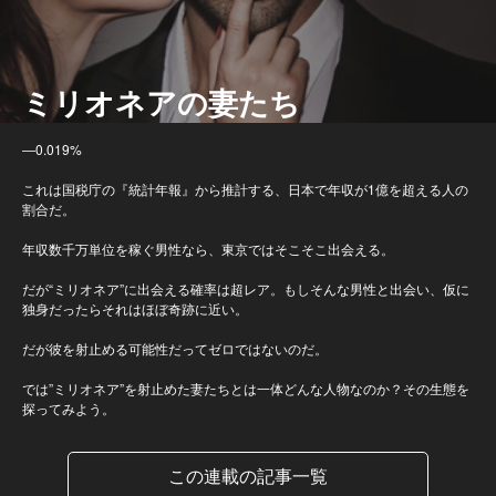
ミリオネアの妻たち
―0.019%
これは国税庁の『統計年報』から推計する、日本で年収が1億を超える人の
割合だ。
年収数千万単位を稼ぐ男性なら、東京ではそこそこ出会える。
だが“ミリオネア”に出会える確率は超レア。もしそんな男性と出会い、仮に
独身だったらそれはほぼ奇跡に近い。
だが彼を射止める可能性だってゼロではないのだ。
では”ミリオネア”を射止めた妻たちとは一体どんな人物なのか？その生態を
探ってみよう。
この連載の記事一覧