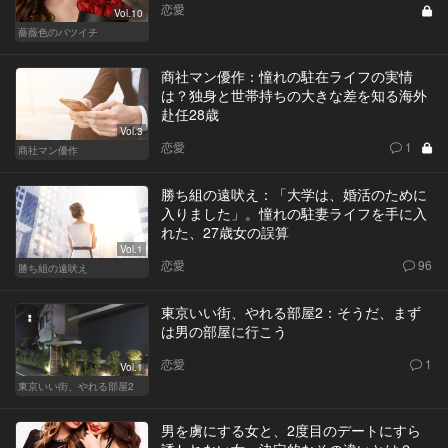
恋愛
Vol.10
薔薇色のバツイチ
商社マン優作：憧れの駐在ライフの実情
は？独身と世帯持ちの大きな差を知る海外
赴任28歳
Vol.3
恋愛
1
商社マン優作
勝ち組の遠吠え：「大学は、婚活のために
入りました」。憧れの駐妻ライフを手に入
れた、27歳女の誤算
Vol.1
恋愛
96
勝ち組の遠吠え
東京いい街、やれる部屋2：そうだ、まず
は男の部屋に行こう
恋愛
1
Vol.1
東京いい街、やれる部屋2
男を虜にする女と、2度目のデートにすら