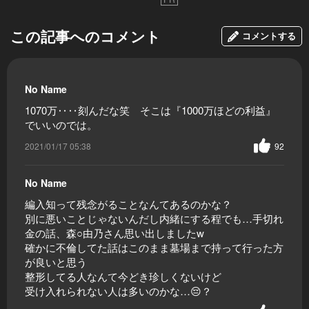
この記事へのコメント
コメントする
No Name
1070万‥‥刻んだな笑 そこは『1000万ほどの利益』
でいいのでは。
2021/01/17 05:38
92
No Name
編入知って残念がることなんてあるのかな？
別に悪いことじゃないんだし内緒にする程でも…手切れ
金の話、森○由乃さん思い出しましたw
確かに不倫してた話はこのまま墓場まで持って行った方
が良いと思う
整形してる人なんて今どき珍しくないけど
受け入れられない人は多いのかな…😔？