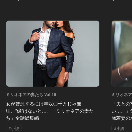
ミリオネアの妻たち Vol.15
ミリオネアの
女が贅沢するには年収〇千万じゃ無
「夫との
理、”億”はないと…。「ミリオネアの妻た
い…。」
ち」全話総集編
歳若妻の
#小説
#小説