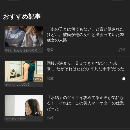
おすすめ記事
「あの子とは何でもない」と言い訳された
けど…。彼氏が他の女性と出会っていた28
歳女の末路
Vol.11
恋愛
9
今日、私たちはあの街で
同棲が決まり、見えてきた“安定した未
来”。だがそれはただの“平凡な未来”だった
恋愛
Vol.7
それも1つのLOVE
『氷結』のグイグイ攻めてる企画が気にな
る！ それは、この美人マーケターの仕業
だった！
Vol.1
恋愛
マーケター列伝