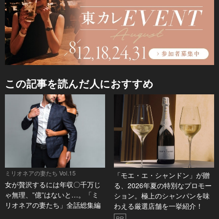
この記事を読んだ人におすすめ
ミリオネアの妻たち Vol.15
「モエ・エ・シャンドン」が贈
女が贅沢するには年収〇千万じ
る、2026年夏の特別なプロモー
ゃ無理、”億”はないと…。「ミ
ション。極上のシャンパンを味
リオネアの妻たち」全話総集編
わえる厳選店舗を一挙紹介！
PR