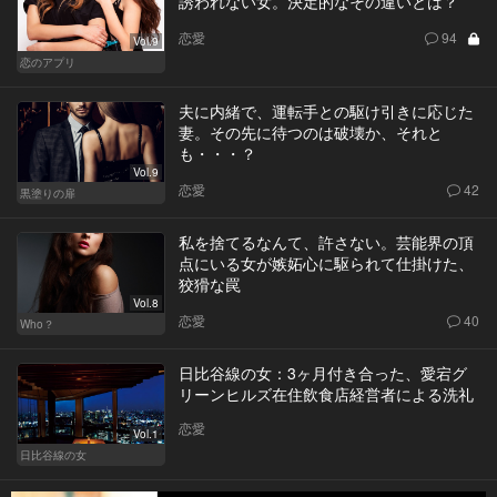
誘われない女。決定的なその違いとは？
恋愛
94
Vol.9
恋のアプリ
夫に内緒で、運転手との駆け引きに応じた
妻。その先に待つのは破壊か、それと
も・・・？
Vol.9
恋愛
42
黒塗りの扉
私を捨てるなんて、許さない。芸能界の頂
点にいる女が嫉妬心に駆られて仕掛けた、
狡猾な罠
Vol.8
恋愛
40
Who？
日比谷線の女：3ヶ月付き合った、愛宕グ
リーンヒルズ在住飲食店経営者による洗礼
恋愛
Vol.1
日比谷線の女