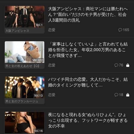
大阪アンビシャス：商社マンには勝たれへ
ん？“面白い”だけのモテ男が受けた、社会
人3週間目の洗礼
Vol.1
恋愛
165
大阪アンビシャス
「家事はしなくていいよ」と言われても結
婚を拒否した女。年収2,000万男のあるこ
とが我慢できず…
Vol.122
恋愛
76
男と女の答えあわせ【Q】
バツイチ同士の恋愛。大人だからこそ、結
婚のタイミングが難しくて…
恋愛
18
Vol.13
男と女のブランルージュ
夜になると現れる女“ぬらりひょん”。ひょ
っこり出現する、フットワークが軽すぎる
女の不幸
Vol.16