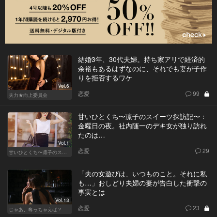
結婚3年、30代夫婦。持ち家アリで経済的
余裕もあるはずなのに、それでも妻が子作
りを拒否するワケ
Vol.6
恋愛
99
夫力★向上委員会
甘いひとくち〜凛子のスイーツ探訪記〜：
金曜日の夜。社内随一のデキ女が独り訪れ
たのは…
Vol.1
恋愛
29
甘いひとくち〜凛子のスイーツ探訪記〜
「夫の女遊びは、いつものこと。それに私
も…」おしどり夫婦の妻が告白した衝撃の
事実とは
Vol.13
恋愛
23
じゃあ、奪っちゃえば？