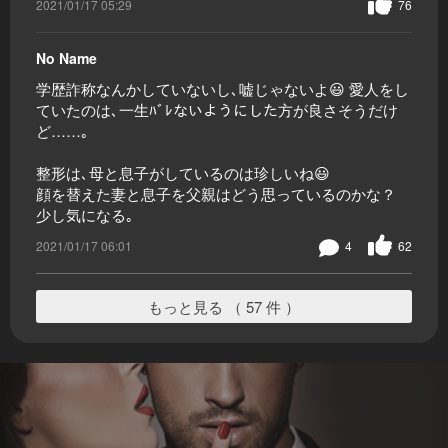
2021/01/17 05:29
76
No Name
学歴詐称なんかしていないし､嘘じゃないよ😃 愛人をし
ていたのは､一生ﾊﾞﾚないようにした方が良さそうだけ
ど……｡
整形は､母と息子がしているのは珍しいね😃
顔を替えた妻と息子を父親はどう思っているのかな？
少し気になる｡
2021/01/17 06:01
4
62
もっと見る （ 57 件 ）