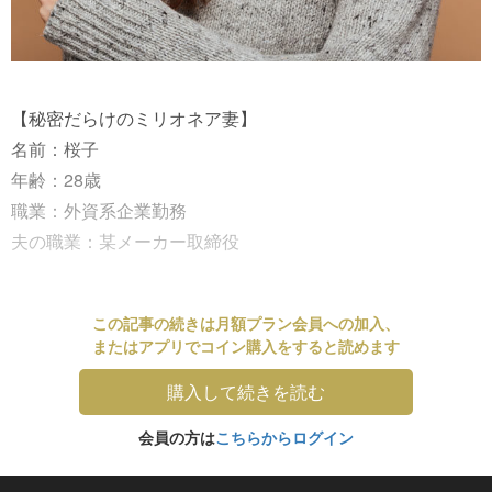
【秘密だらけのミリオネア妻】
名前：桜子
年齢：28歳
職業：外資系企業勤務
夫の職業：某メーカー取締役
この記事の続きは月額プラン会員への加入、
またはアプリでコイン購入をすると読めます
購入して続きを読む
会員の方は
こちらからログイン