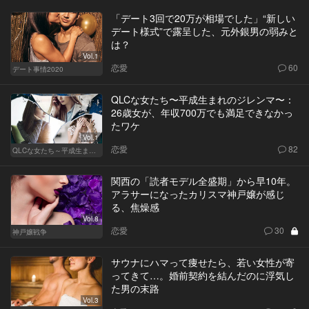
「デート3回で20万が相場でした」“新しい
デート様式”で露呈した、元外銀男の弱みと
は？
Vol.1
恋愛
60
デート事情2020
QLCな女たち〜平成生まれのジレンマ〜：
26歳女が、年収700万でも満足できなかっ
たワケ
Vol.1
恋愛
82
QLCな女たち～平成生まれのジレンマ～
関西の「読者モデル全盛期」から早10年。
アラサーになったカリスマ神戸嬢が感じ
る、焦燥感
Vol.8
恋愛
30
神戸嬢戦争
サウナにハマって痩せたら、若い女性が寄
ってきて…。婚前契約を結んだのに浮気し
た男の末路
Vol.3