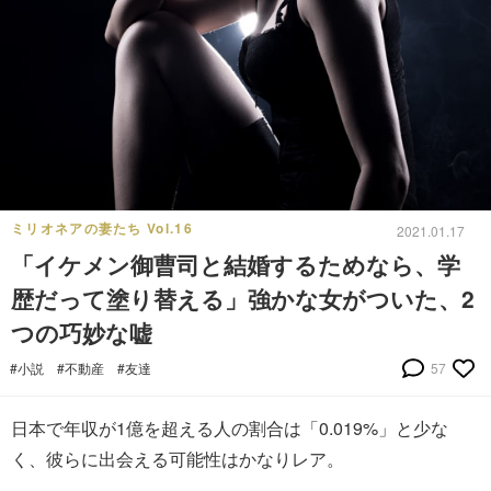
ミリオネアの妻たち Vol.16
2021.01.17
「イケメン御曹司と結婚するためなら、学
歴だって塗り替える」強かな女がついた、2
つの巧妙な嘘
#小説
#不動産
#友達
57
日本で年収が1億を超える人の割合は「0.019%」と少な
く、彼らに出会える可能性はかなりレア。