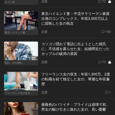
恋愛
72
ネブミ男
東京ハイエンド妻：中流サラリーマン家庭
出身のコンプレックス。年収3,000万以上
に固執した女の執念
Vol.1
恋愛
193
東京ハイエンド妻
コソコソ隠れて電話に出ようとした彼氏
に、不信感を募らせた女。結婚間近だった
カップルの破局の原因
Vol.3
恋愛
73
別れ、のち晴れ
フリーランス女の収支：年収1,300万。2度
の転職を経て独立した女の、華麗な年収遍
歴
Vol.1
恋愛
1
フリーランス女の収支
薔薇色のバツイチ：プライドは崩壊寸前。
男女の駆け引きに敗れた女の、長い憂鬱