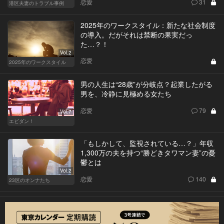
恋愛
31
港区夫妻のトラブル事例
2025年のワークスタイル：新たな社会制度
の導入。だがそれは禁断の果実だっ
た…？！
Vol.2
恋愛
2025年のワークスタイル
男の人生は“28歳”が分岐点？起業したがる
男を、冷静に見極める女たち
恋愛
79
Vol.7
エビダン！
「もしかして、監視されている…？」年収
1,300万の夫を持つ“勝どきタワマン妻”の憂
鬱とは
Vol.2
恋愛
140
23区のオンナたち