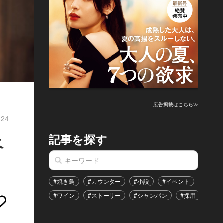
広告掲載はこちら≫
.24
記事を探す
ベ
#焼き鳥
#カウンター
#小説
#イベント
#港区
#ワイン
#ストーリー
#シャンパン
#採用
#恋