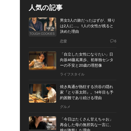
人気の記事
男女3人の旅だったはずが、帰り
は2人に…。1人の女性が残ると
Vol.74
決めた理由
TOUGH COOKIES
恋愛
6
「自立した女性になりたい」日
向坂46藤嶌果歩、初単独センタ
ーの不安と20歳の理想像
ライフスタイル
焼き鳥通が熱狂する渋谷の隠れ
家『とり茶太郎』。14年目も予
約困難であり続ける理由
グルメ
「今日はたくさん甘えちゃお」
再会した母の無邪気な一言に、
Vol.73
娘が激怒した理由