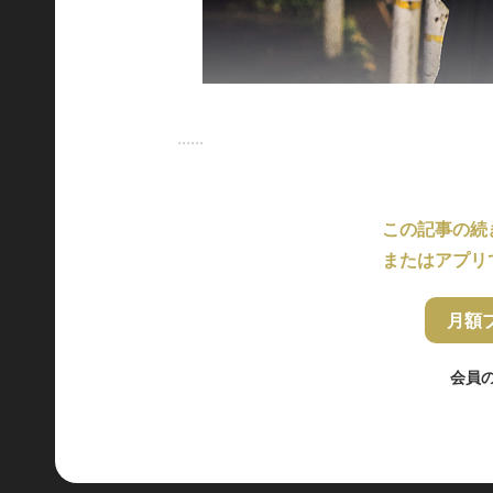
......
この記事の続
またはアプリ
月額
会員