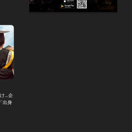
「朝食
命！？
...企
ミュージシャン・金子ノブアキが大
わる大
「出身
好物のステーキを前に「人との繋が
選！
り」を熱く語った！
#朝食
#ステーキ