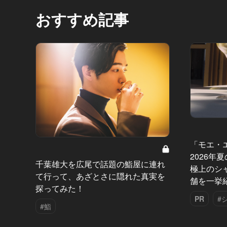
おすすめ記事
「モエ・
2026年
千葉雄大を広尾で話題の鮨屋に連れ
極上のシ
て行って、あざとさに隠れた真実を
舗を一挙
探ってみた！
PR
#
#鮨