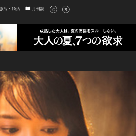
新のグルメ、洗練されたライフスタイル情報
恋活・婚活
月刊誌