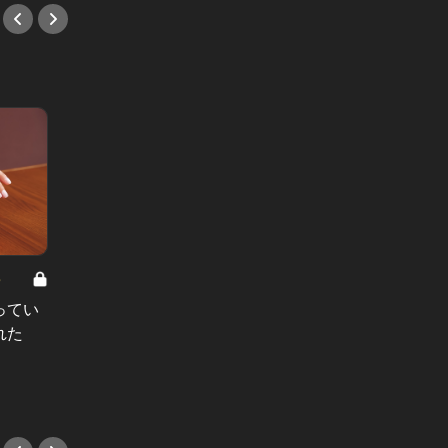
8
男と女の答えあわせ【A】 Vol.308
ってい
結婚願望ゼロだった27歳男性が、交
れた
際2年で突然プロポーズ。彼の心が
変わった“理由”とは
#小説