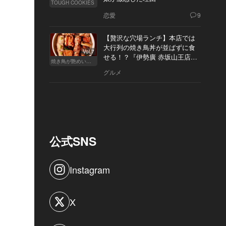
TOUGH COOKIES
恋愛
9
【贅沢な穴場ランチ】本店では
大行列の焼き鳥丼が並ばずに食
Vol.7
せる！？『伊勢廣 赤坂山王店』
焼き鳥が艶めいてきた
へ
グルメ
公式SNS
Instagram
X