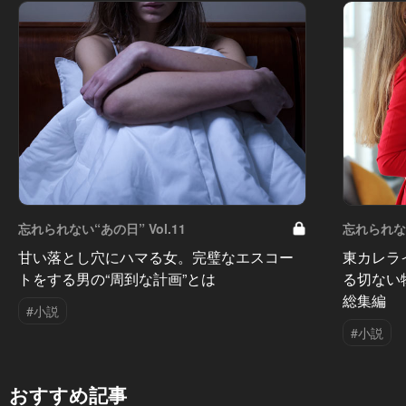
忘れられない“あの日” Vol.11
忘れられない
甘い落とし穴にハマる女。完璧なエスコー
東カレラ
トをする男の“周到な計画”とは
る切ない
総集編
#小説
#小説
おすすめ記事