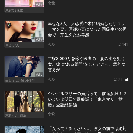
恋愛
Vol.1
東京女子図鑑
幸せな2人：大恋愛の末に結婚したサラリ
ーマン妻。医師の妻になった同級生との再
会で、芽生えた劣等感
Vol.1
恋愛
141
幸せな2人
年収2,000万を稼ぐ医者の、妻の座を狙う
女。彼に“ある質問”をしたところ、意外な
答えが…
Vol.9
恋愛
71
生まれながらに不平等
シングルマザーの婚活って、前途多難！？
いよいよ明日で最終話！「東京マザー婚
活」全話総集編
Vol.16
恋愛
東京マザー婚活
「女って面倒くさい…」彼女の前では絶対