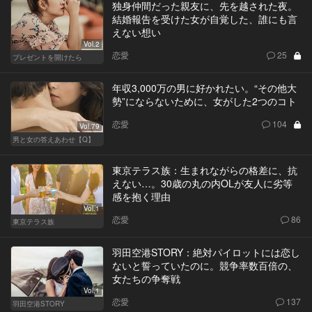
独身仲間だった親友に、先を越された夜。
結婚報告を受けた女が自覚した、誰にも言
えない想い
Vol.2
恋愛
25
プレゼントを開けたら
年収3,000万の男に好かれたい。“その他大
勢”にならないために、女がした2つのコト
恋愛
104
Vol.79
男と女の答えあわせ【Q】
東京テラス族：生まれながらの格差に、抗
えない…。30歳の丸の内OLが友人に劣等
感を抱く理由
Vol.1
恋愛
86
東京テラス族
羽田空港STORY：絶対パイロットには恋し
ないと誓っていたのに。競争率数百倍の、
女たちの争奪戦
Vol.1
恋愛
137
羽田空港STORY