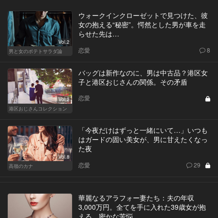
ウォークインクローゼットで見つけた、彼
女の抱える“秘密”。愕然とした男が車を走
らせた先は…
Vol.2
恋愛
8
男と女のポテトサラダ論
バッグは新作なのに、男は中古品？港区女
子と港区おじさんの関係。その矛盾
恋愛
Vol.2
港区おじさんコレクション
「今夜だけはずっと一緒にいて…」いつも
はガードの固い美女が、男に甘えたくなっ
た夜
Vol.8
恋愛
29
高嶺のカナ
華麗なるアラフォー妻たち：夫の年収
3,000万円。全てを手に入れた39歳女が抱
える、密かな苦悩