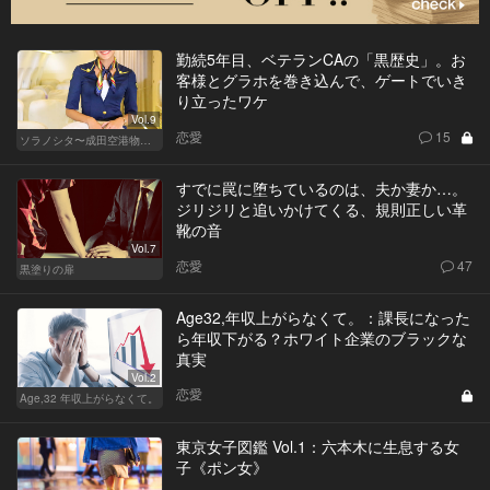
勤続5年目、ベテランCAの「黒歴史」。お
客様とグラホを巻き込んで、ゲートでいき
り立ったワケ
Vol.9
恋愛
15
ソラノシタ〜成田空港物語〜
すでに罠に堕ちているのは、夫か妻か…。
ジリジリと追いかけてくる、規則正しい革
靴の音
Vol.7
恋愛
47
黒塗りの扉
Age32,年収上がらなくて。：課長になった
ら年収下がる？ホワイト企業のブラックな
真実
Vol.2
恋愛
Age,32 年収上がらなくて。
東京女子図鑑 Vol.1：六本木に生息する女
子《ポン女》