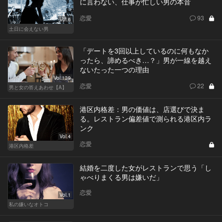
に言わない、仕事が忙しい男の本音
恋愛
93
Vol.6
土日に会えない男
「デートを3回以上しているのに何もなか
ったら、諦めるべき…？」男が一線を越え
ないたった一つの理由
Vol.139
恋愛
22
男と女の答えあわせ【A】
港区内格差：男の価値は、店選びで決ま
る。レストラン偏差値で測られる港区内ラ
ンク
Vol.4
恋愛
港区内格差
結婚を二度した女がレストランで思う「し
ゃべりまくる男は嫌いだ」
恋愛
Vol.1
私の嫌いなオトコ