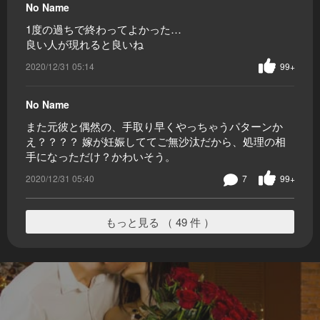
No Name
1度の過ちで終わってよかった…
良い人が現れると良いね
2020/12/31 05:14
99+
No Name
また元彼と偶然の、手取り早くやっちゃうパターンか
え？？？？ 嫁が妊娠しててご無沙汰だから、処理の相
手になっただけ？かわいそう。
2020/12/31 05:40
7
99+
もっと見る （ 49 件 ）