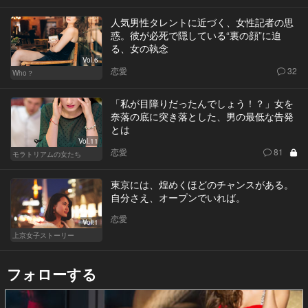
人気男性タレントに近づく、女性記者の思
惑。彼が必死で隠している“裏の顔”に迫
る、女の執念
Vol.6
恋愛
32
Who？
「私が目障りだったんでしょう！？」女を
奈落の底に突き落とした、男の最低な告発
とは
Vol.11
恋愛
81
モラトリアムの女たち
東京には、煌めくほどのチャンスがある。
自分さえ、オープンでいれば。
恋愛
Vol.1
上京女子ストーリー
フォローする