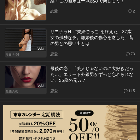
結！この週末は一気読みで楽しもう！
恋愛
2
サヨナラH：“夫婦ごっこ”を終えた、37歳
女の孤独な夜。離婚後の傷心を癒した、昔
の男との思い出とは
Vol.1
恋愛
73
サヨナラH
最後の恋：「美人じゃないのに大好きだっ
た…」エリート外銀男がずっと忘れられな
い、35歳の元カノ
Vol.1
恋愛
115
最後の恋