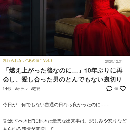
忘れられない“あの日” Vol.3
2020.12.31
「燃え上がった後なのに…」10年ぶりに再
会し、愛し合った男のとんでもない裏切り
#小説
#ホテル
#恋愛
49
今日が、何でもない普通の日なら良かったのに……
“記念すべき日”に起きた最悪な出来事は、悲しみや怒りなど
あらゆる感情が倍増して