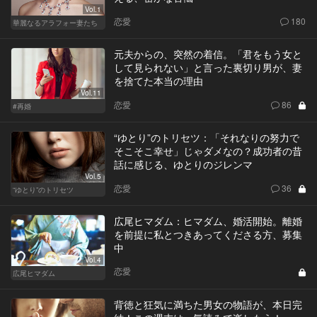
Vol.1
恋愛
180
華麗なるアラフォー妻たち
元夫からの、突然の着信。「君をもう女と
して見られない」と言った裏切り男が、妻
を捨てた本当の理由
Vol.11
恋愛
86
#再婚
“ゆとり”のトリセツ：「それなりの努力で
そこそこ幸せ」じゃダメなの？成功者の昔
話に感じる、ゆとりのジレンマ
Vol.5
恋愛
36
“ゆとり”のトリセツ
広尾ヒマダム：ヒマダム、婚活開始。離婚
を前提に私とつきあってくださる方、募集
中
Vol.4
恋愛
広尾ヒマダム
背徳と狂気に満ちた男女の物語が、本日完