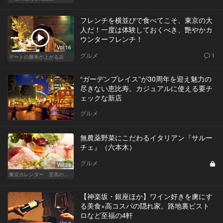
フレンチを横並びで食べてこそ、東京の大
人だ！一度は体験しておくべき、艶やかカ
ウンターフレンチ！
Vol.16
グルメ
1
デートの勝率が上がる店
“ガーデンプレイス”が30周年を迎え魅力の
尽きない恵比寿。カジュアルに使える要チ
ェックな新店
グルメ
無農薬野菜にこだわるイタリアン『サルー
チェ』（六本木）
グルメ
Vol.28
東京カレンダー 至高の名店シリーズ
【神楽坂・銀座ほか】ワイン好きを虜にす
る美食×高コスパの隠れ家。路地裏ビスト
ロなど至福の4軒