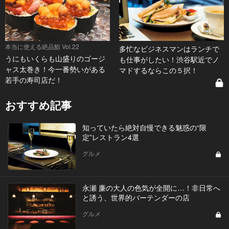
本当に使える絶品鮨 Vol.22
多忙なビジネスマンはランチで
うにもいくらも山盛りのゴージ
も仕事がしたい！渋谷駅近でノ
ャス太巻き！今一番勢いがある
マドするならこの５択！
若手の寿司店だ！
おすすめ記事
知っていたら絶対自慢できる魅惑の“限
定”レストラン4選
グルメ
永瀬 廉の大人の色気が全開に…！非日常へ
と誘う、世界的バーテンダーの店
グルメ