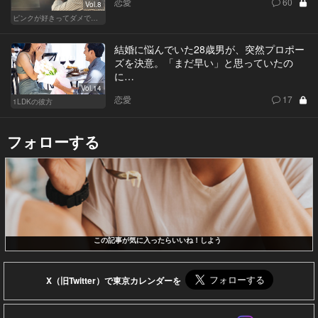
恋愛
60
Vol.8
ピンクが好きってダメですか？
結婚に悩んでいた28歳男が、突然プロポー
ズを決意。「まだ早い」と思っていたの
に…
Vol.14
恋愛
17
1LDKの彼方
フォローする
この記事が気に入ったらいいね！しよう
X（旧Twitter）で東京カレンダーを