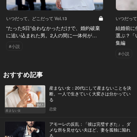
いつだって、どこだって Vol.13
いつだって、
“たった5日”会わなかっただけで、婚約破棄
結婚前に
に追い込まれた男。2人の間に一体何が…
選ぶ？「
集編
#小説
#小説
おすすめ記事
産まない女：20代にして産まないことを決
断。一人で生きていく大変さは分かってい
る
Vol.1
恋愛
産まない女
アモーレの反乱：「彼は完璧すぎた」。ダ
メな所を見せない夫ほど、妻を孤独に陥れ
る