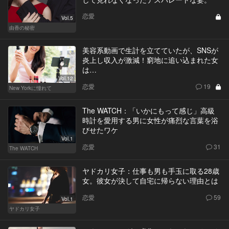
恋愛
Vol.5
由香の秘密
美容系動画で生計を立てていたが、SNSが
炎上し収入が激減！窮地に追い込まれた女
は…
Vol.12
恋愛
19
New Yorkに憧れて
The WATCH：「いかにもって感じ」高級
時計を愛用する男に女性が痛烈な言葉を浴
びせたワケ
Vol.1
恋愛
31
The WATCH
ヤドカリ女子：仕事も男も手玉に取る28歳
女。彼女が決して自宅に帰らない理由とは
恋愛
59
Vol.1
ヤドカリ女子