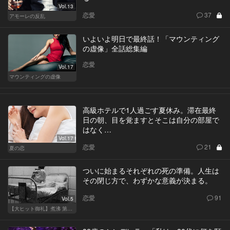
Vol.13
恋愛
37
アモーレの反乱
いよいよ明日で最終話！「マウンティング
の虚像」全話総集編
恋愛
Vol.17
マウンティングの虚像
高級ホテルで1人過ごす夏休み。滞在最終
日の朝、目を覚ますとそこは自分の部屋で
はなく…
Vol.17
恋愛
21
夏の恋
ついに始まるそれぞれの死の準備。人生は
その閉じ方で、わずかな意義が決まる。
恋愛
91
Vol.5
【大ヒット御礼】煮沸 第二章