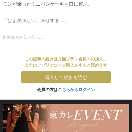
モンが乗ったミニパンケーキを口に運ぶ。
「はぁ美味しい。幸せすぎ…」
Instagramに届い......
この記事の続きは月額プラン会員への加入、
またはアプリでコイン購入をすると読めます
購入して続きを読む
会員の方は
こちらからログイン