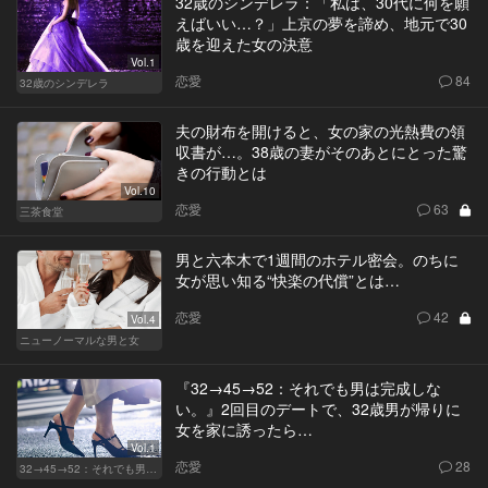
32歳のシンデレラ：「私は、30代に何を願
えばいい…？」上京の夢を諦め、地元で30
歳を迎えた女の決意
Vol.1
恋愛
84
32歳のシンデレラ
夫の財布を開けると、女の家の光熱費の領
収書が…。38歳の妻がそのあとにとった驚
きの行動とは
Vol.10
恋愛
63
三茶食堂
男と六本木で1週間のホテル密会。のちに
女が思い知る“快楽の代償”とは…
恋愛
42
Vol.4
ニューノーマルな男と女
『32→45→52：それでも男は完成しな
い。』2回目のデートで、32歳男が帰りに
女を家に誘ったら…
Vol.1
恋愛
28
32→45→52：それでも男は完成しない。