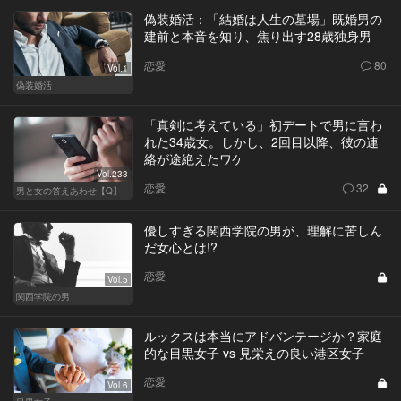
偽装婚活：「結婚は人生の墓場」既婚男の
建前と本音を知り、焦り出す28歳独身男
恋愛
80
Vol.1
偽装婚活
「真剣に考えている」初デートで男に言わ
れた34歳女。しかし、2回目以降、彼の連
絡が途絶えたワケ
Vol.233
恋愛
32
男と女の答えあわせ【Q】
優しすぎる関西学院の男が、理解に苦しん
だ女心とは!?
恋愛
Vol.5
関西学院の男
ルックスは本当にアドバンテージか？家庭
的な目黒女子 vs 見栄えの良い港区女子
恋愛
Vol.6