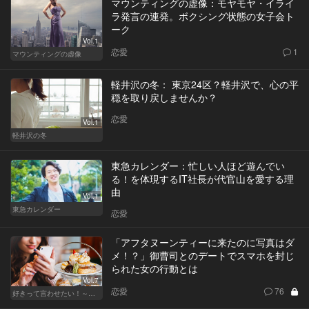
マウンティングの虚像：モヤモヤ・イライ
ラ発言の連発。ボクシング状態の女子会ト
ーク
Vol.1
恋愛
1
マウンティングの虚像
軽井沢の冬： 東京24区？軽井沢で、心の平
穏を取り戻しませんか？
恋愛
Vol.1
軽井沢の冬
東急カレンダー：忙しい人ほど遊んでい
る！を体現するIT社長が代官山を愛する理
由
Vol.1
東急カレンダー
恋愛
「アフタヌーンティーに来たのに写真はダ
メ！？」御曹司とのデートでスマホを封じ
られた女の行動とは
Vol.7
恋愛
76
好きって言わせたい！～正反対のふたり～