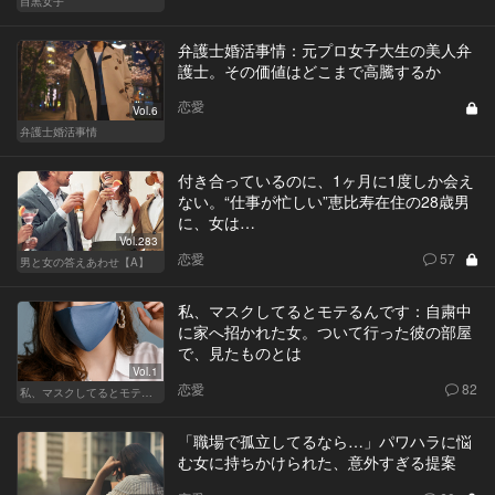
目黒女子
弁護士婚活事情：元プロ女子大生の美人弁
護士。その価値はどこまで高騰するか
恋愛
Vol.6
弁護士婚活事情
付き合っているのに、1ヶ月に1度しか会え
ない。“仕事が忙しい”恵比寿在住の28歳男
に、女は…
Vol.283
恋愛
57
男と女の答えあわせ【A】
私、マスクしてるとモテるんです：自粛中
に家へ招かれた女。ついて行った彼の部屋
で、見たものとは
Vol.1
恋愛
82
私、マスクしてるとモテるんです
「職場で孤立してるなら…」パワハラに悩
む女に持ちかけられた、意外すぎる提案