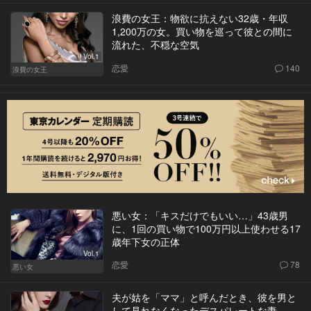
浪費の女王：物欲に抗えない32歳・年収
1,200万の女。買い物を巡って彼との間に
流れた、不穏な空気
Vol.1
恋愛
140
浪費の女王
悪い女：「キスだけでもいい…」43歳男
に、1回の買い物で100万円以上使わせる17
歳年下女の正体
Vol.1
恋愛
78
悪い女
夫が姑を「ママ」と呼んだとき、彼を男と
して見れなくなったデスパレートな妻。