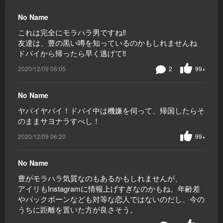
No Name
これは完全にモラハラ男ですね‼️
友達は、豊の黒い噂を知っているのかもしれませんね
ドバイから帰ったら早く逃げて‼️
2020/12/09 06:05
2
99+
No Name
ヤバイヤバイ！ドバイ中は機嫌を伺って、帰国したらそ
のままサヨナラすべし！
2020/12/09 06:20
99+
No Name
豊がモラハラ気質なのもあるかもしれませんが、
アイリもInstagramに情報上げすぎなのかもね。年齢差
やバックボーンなども対等な恋人ではないのだし、今の
うちに距離を置いた方が良さそう。