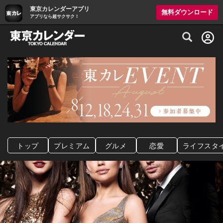
東京カレンダーアプリ
無料ダウンロード
アプリなら超サクサク！
グルメ情報・プレミアムレストラン予約サイト
トップ
プレミアム
グルメ
恋愛
ライフスタ