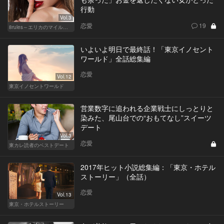
行動
Vol.3
恋愛
19
8rules～エリカのマイルール～
いよいよ明日で最終話！「東京イノセント
ワールド」全話総集編
恋愛
Vol.12
東京イノセントワールド
営業数字に追われる企業戦士にしっとりと
染みた、尾山台での“おもてなし”スイーツ
デート
Vol.3
恋愛
東カレ読者のベストデート
2017年ヒット小説総集編：「東京・ホテル
ストーリー」（全話）
恋愛
Vol.13
東京・ホテルストーリー