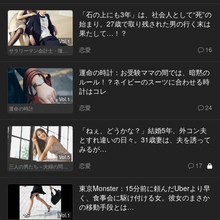
「石の上にも3年」は、社会人として“死”の
始まり。27歳で取り残された男の行く末は
果たして…！？
Vol.1
恋愛
16
サラリーマン会計士・隆一の迷い
運命の時計：お受験ママの間では、暗黙の
ルール！？ネイビーのスーツに合わせる時
計はコレ
Vol.1
恋愛
24
運命の時計
「ねぇ、どうかな？」結婚5年、外コン夫
とすれ違いの日々。31歳妻は、夫を誘って
みるが…
Vol.5
恋愛
17
三人の男たち～夫婦の問題～
東京Monster：15分前に頼んだUberより早
く、食事会に駆け付ける女。彼女のまさか
の移動手段とは…
Vol.1