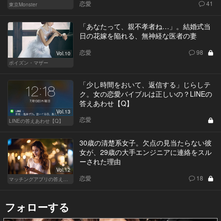
恋愛
41
東京Monster
「あなたって、親不孝者ね…」。結婚式当
日の花嫁を陥れる、無神経な医者の妻
恋愛
98
Vol.10
ポイズン・マザー
「少し時間をおいて、返信する」じらしテ
ク。女の恋愛バイブルは正しいの？LINEの
答えあわせ【Q】
Vol.13
恋愛
LINEの答えあわせ【Q】
30歳の清楚系女子。欠点の見当たらない彼
女が、29歳の大手エンジニアに連絡をスル
ーされた理由
Vol.12
恋愛
18
マッチングアプリの答えあわせ【A】～SEASON2～
フォローする