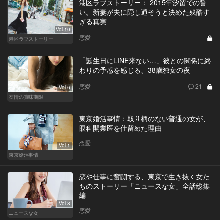
港区ラブストーリー： 2015年汐留での誓
い。新妻が夫に隠し通そうと決めた残酷す
ぎる真実
Vol.10
恋愛
港区ラブストーリー
「誕生日にLINE来ない…」彼との関係に終
わりの予感を感じる、38歳独女の夜
恋愛
21
Vol.6
友情の賞味期限
東京婚活事情：取り柄のない普通の女が、
眼科開業医を仕留めた理由
恋愛
Vol.1
東京婚活事情
恋や仕事に奮闘する、東京で生き抜く女た
ちのストーリー「ニュースな女」全話総集
編
Vol.8
恋愛
ニュースな女