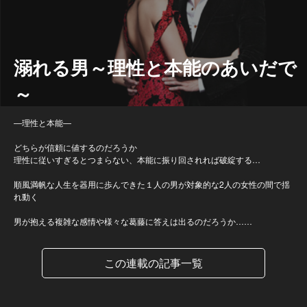
溺れる男～理性と本能のあいだで
～
―理性と本能―
どちらが信頼に値するのだろうか
理性に従いすぎるとつまらない、本能に振り回されれば破綻する…
順風満帆な人生を器用に歩んできた１人の男が対象的な2人の女性の間で揺
れ動く
男が抱える複雑な感情や様々な葛藤に答えは出るのだろうか……
この連載の記事一覧