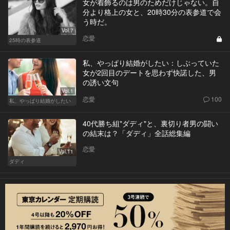
女が着飾るのは男のためだけじゃない。自
分より格上の女と、20時30分の表参道で会
う時だ。
Vol.7
恋愛
25時の表参道
私、やっぱり結婚がしたい：しぶっていた
女が2回目のデートを思わず快諾した、男
の誘い文句
Vol.1
恋愛
100
私、やっぱり結婚がしたい
40代勝ち組"ダディ"と、裏切り者男の闘い
の結末は？「ダディ」全話総集編
恋愛
Vol.11
ダディ