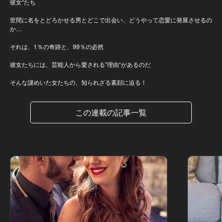
彼女“たち
世間に名をとどろかせる男とどこで出会い、どうやって恋愛に発展させるの
か…
それは、1％の奇跡と、99％の必然
彼女たちには、芸能人から愛される”理由“があるのだ
そんな謎めいた女たちの、知られざる素顔に迫る！
この連載の記事一覧