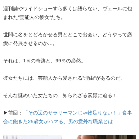
週刊誌やワイドショーすら多くは語らない、ヴェールに包
まれた“芸能人の彼女“たち。
世間に名をとどろかせる男とどこで出会い、どうやって恋
愛に発展させるのか…。
それは、1％の奇跡と、99％の必然。
彼女たちには、芸能人から愛される”理由“があるのだ。
そんな謎めいた女たちの、知られざる素顔に迫る！
▶前回：
「その辺のサラリーマンじゃ物足りない！」食事
会に飽きた25歳女がハマる、男の意外な職業とは