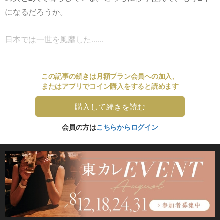
になるだろうか。
日本では一世を風靡した......
この記事の続きは月額プラン会員への加入、
またはアプリでコイン購入をすると読めます
購入して続きを読む
会員の方は
こちらからログイン