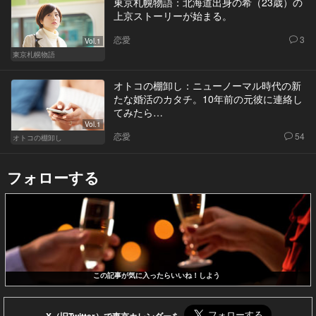
東京札幌物語：北海道出身の希（23歳）の
上京ストーリーが始まる。
恋愛
3
Vol.1
東京札幌物語
オトコの棚卸し：ニューノーマル時代の新
たな婚活のカタチ。10年前の元彼に連絡し
てみたら…
Vol.1
恋愛
54
オトコの棚卸し
フォローする
この記事が気に入ったらいいね！しよう
X（旧Twitter）で東京カレンダーを