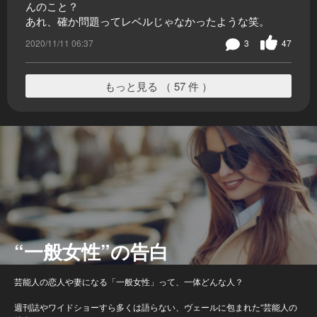
んのこと？
あれ、確か問題ってレベルじゃなかったような笑。
2020/11/11 06:37
3
47
もっと見る （ 57 件 ）
“一般女性”の告白
芸能人の恋人や妻になる「一般女性」って、一体どんな人？
週刊誌やワイドショーすら多くは語らない、ヴェールに包まれた“芸能人の