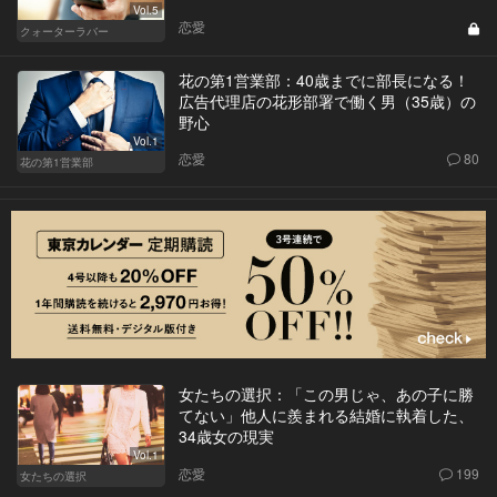
Vol.5
恋愛
クォーターラバー
花の第1営業部：40歳までに部長になる！
広告代理店の花形部署で働く男（35歳）の
野心
Vol.1
恋愛
80
花の第1営業部
女たちの選択：「この男じゃ、あの子に勝
てない」他人に羨まれる結婚に執着した、
34歳女の現実
Vol.1
恋愛
199
女たちの選択