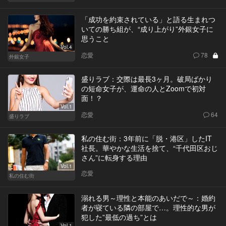
「成功を約束されている」と語る生まれつ
いての勝ち組が、“成り上がり”外銀女子に
思うこと
Vol.4
恋愛
78
外銀女子
盛りラブ：交際は最長3ヶ月。破局ばかり
の短命女子が、運命の人とZoomで初対
面！？
Vol.1
恋愛
64
盛りラブ
私の住む街：3年前に「脱・港区」したIT
社長。華やかな生活を捨て、“千代田区おじ
さん”に転身する理由
Vol.1
恋愛
私の住む街
溺れる男～理性と本能のあいだで～：婚約
者が寝ている隣の部屋で…。理性的な男が
犯した”最低の過ち”とは
Vol.1