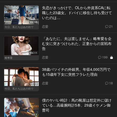
失恋がきっかけで、OLから外資系CAに転
職した23歳女。ドバイに移住し待ち受けて
いたのは…
Vol.15
恋愛
21
今日、私たちはあの街で
「あなたに、夫は渡しません」略奪愛を企
む女に突きつけられた、正妻からの宣戦布
告
Vol.11
恋愛
199
略奪愛
38歳バツイチの外銀男。年収4,000万円で
も15歳年下女に突然フラレた理由
恋愛
18
Vol.13
今日、私たちはあの街で
僕のヤバい時計：馬の靴屋は想定外に儲け
ている…高級腕時計5本、29歳イケメン御
曹司
Vol.1