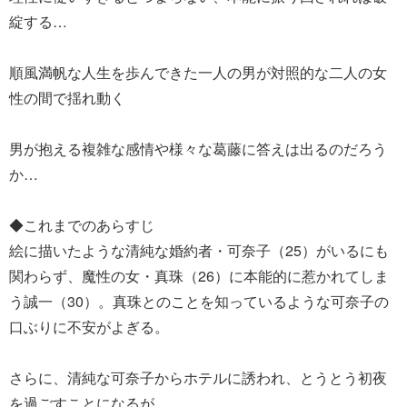
綻する…
順風満帆な人生を歩んできた一人の男が対照的な二人の女
性の間で揺れ動く
男が抱える複雑な感情や様々な葛藤に答えは出るのだろう
か…
◆これまでのあらすじ
絵に描いたような清純な婚約者・可奈子（25）がいるにも
関わらず、魔性の女・真珠（26）に本能的に惹かれてしま
う誠一（30）。真珠とのことを知っているような可奈子の
口ぶりに不安がよぎる。
さらに、清純な可奈子からホテルに誘われ、とうとう初夜
を過ごすことになるが…。