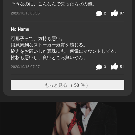
そうなのに、こんなんで失ったら水の泡。
2020/10/15 05:35
2
97
No Name
可那子って、気持ち悪い。
用意周到なストーカー気質を感じる。
協力をお願いした真珠にも、何気にマウントしてる。
性格も悪いし、良いところ無いやん。
2020/10/15 07:27
3
51
もっと見る （ 58 件 ）