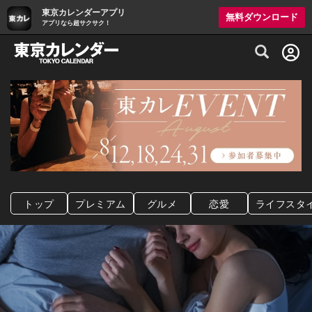
東京カレンダーアプリ
無料ダウンロード
アプリなら超サクサク！
グルメ情報・プレミアムレストラン予約サイト
トップ
プレミアム
グルメ
恋愛
ライフスタ