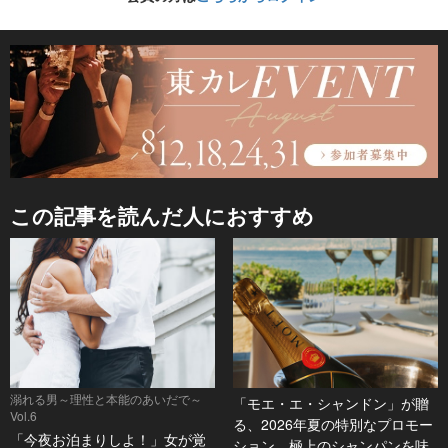
この記事を読んだ人におすすめ
溺れる男～理性と本能のあいだで～
「モエ・エ・シャンドン」が贈
Vol.6
る、2026年夏の特別なプロモー
「今夜お泊まりしよ！」女が覚
ション。極上のシャンパンを味