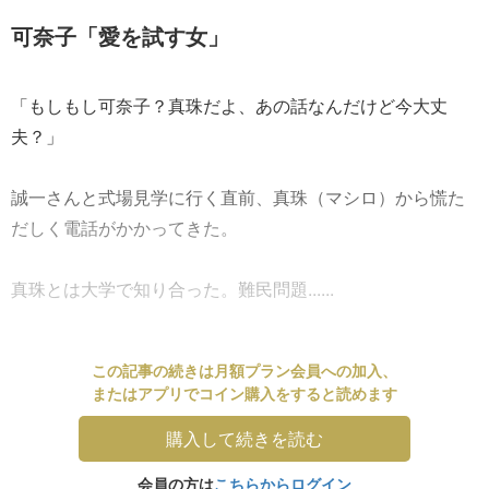
可奈子「愛を試す女」
「もしもし可奈子？真珠だよ、あの話なんだけど今大丈
夫？」
誠一さんと式場見学に行く直前、真珠（マシロ）から慌た
だしく電話がかかってきた。
真珠とは大学で知り合った。難民問題......
この記事の続きは月額プラン会員への加入、
またはアプリでコイン購入をすると読めます
購入して続きを読む
会員の方は
こちらからログイン