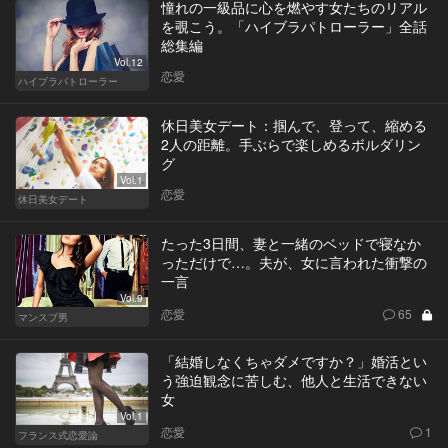
憧れの一級品に心を燃やす女たちのリアル
を覗こう。「ハイブラパトローラー」全話
総集編
Vol.12
恋愛
ハイブラパトローラー
休日美女デート：掴んで、登って、縮める
2人の距離。手ぶらで楽しめるボルダリン
グ
Vol.1
恋愛
休日美女デート
たった3日間、妻と一緒のベッドで寝なか
っただけで…。夫が、女に言われた衝撃の
一言
Vol.9
恋愛
65
マンスプ男
「結婚しなくちゃダメですか？」婚活とい
う強迫観念に苦しむ、他人と生活できない
女
Vol.1
恋愛
1
フランス式恋愛論