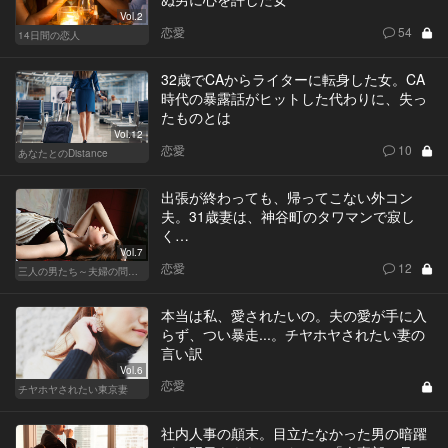
Vol.2
恋愛
54
14日間の恋人
32歳でCAからライターに転身した女。CA
時代の暴露話がヒットした代わりに、失っ
たものとは
Vol.12
恋愛
10
あなたとのDistance
出張が終わっても、帰ってこない外コン
夫。31歳妻は、神谷町のタワマンで寂し
く…
Vol.7
恋愛
12
三人の男たち～夫婦の問題～
本当は私、愛されたいの。夫の愛が手に入
らず、つい暴走...。チヤホヤされたい妻の
言い訳
Vol.6
恋愛
チヤホヤされたい東京妻
社内人事の顛末。目立たなかった男の暗躍