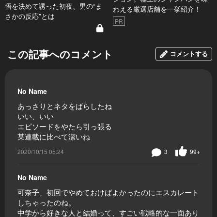
悟を決めて誘った初夜、男の“ま
わえる厳選店舗を一挙紹介！
さかの反応”とは
PR
この記事へのコメント
コメントする
No Name
あっさりとネタをばらしたね
いい、いい
エピソードをやたら引っ張る
某連載に比べて潔いね
2020/10/15 05:24
3
99+
No Name
可奈子、初回でやめておけばよかったのにエスカレート
しちゃったのね。
中学から好きな人と結婚って、すごい戦略的な一面あり