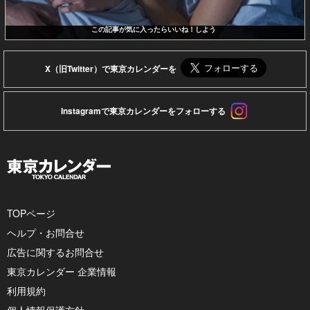
この記事が気に入ったらいいね！しよう
X（旧Twitter）で東京カレンダーを
Instagramで東京カレンダーをフォローする
TOPページ
ヘルプ・お問合せ
広告に関するお問合せ
東京カレンダー 企業情報
利用規約
個人情報保護方針