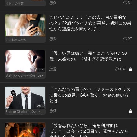
恋愛
31
オトナの卒業
こじれたふたり：「この人、何が目的な
の？」32歳バツイチ女が突然、初対面の男
性から連絡先を聞かれて…
Vol.1
恋愛
27
こじれたふたり
「優しい男は嫌い」完全にこじらせた36
歳・未婚女の、ドMすぎる恋愛観とは
恋愛
137
Vol.14
結婚できない女〜Over 35〜
「こんなもの買うの？」ファーストクラス
に乗る35歳男。CAも驚く、お金の使い方
とは
Vol.7
恋愛
Beef or Chicken～空の上の恋愛模様～
「彼を忘れたいなら、俺を利用すれ
ば…？」出会って2日目で、素性もわから
ぬ男に心を許した女