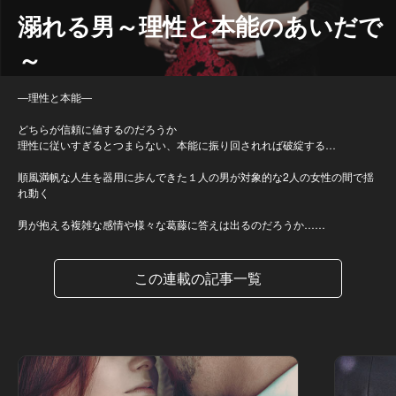
溺れる男～理性と本能のあいだで
～
―理性と本能―
どちらが信頼に値するのだろうか
理性に従いすぎるとつまらない、本能に振り回されれば破綻する…
順風満帆な人生を器用に歩んできた１人の男が対象的な2人の女性の間で揺
れ動く
男が抱える複雑な感情や様々な葛藤に答えは出るのだろうか……
この連載の記事一覧