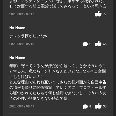
よね。マッチングアプリにせよ、誰かから紹介されたに
せよ対面する前に電話で話してみるって、良いと思う😉
2020/08/19 07:17
77
No Name
テレクラ懐かしいなw
2020/08/19 05:10
2
46
No Name
年収に寄ってくる女が嫌だから嘘つく、とかそういうこ
とする人、私ならドン引きなんだけどな...ならそこ空欄
にしとけばいいのに。
どんな理由であれお互いまっさらの初対面から自己申告
の情報を頼りに関係構築していくのに、プロフィールす
ら嘘つかれてたらもう何も信用できないし、そういう女
子の心理が想像できない時点で嫌。
2020/08/19 08:43
8
33