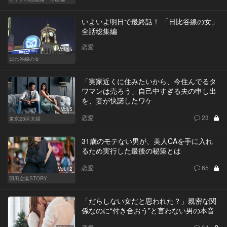
いよいよ明日で最終話！ 「日比谷線の女」
全話総集編
恋愛
Vol.15
日比谷線の女
「実家近くに住みたいから、今住んでるタ
ワマンは売ろう」自己中すぎる夫の申し出
を、妻が快諾したワケ
Vol.5
恋愛
23
東京23区夫婦
31歳のモテない男が、美人CAを手に入れ
るため実行した最後の秘策とは
恋愛
65
Vol.12
羽田空港STORY
「だらしない女だと思われた？」親密な関
係なのに“付き合おう”と言わない男の本音