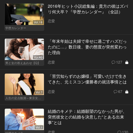
2016年ヒット小説総集編：貴方の彼はズバ
リ何大卒？『学歴カレンダー』（全話）
恋愛
Vol.18
学歴カレンダー
「年末年始は夫婦で幸せに過ごすハズだっ
たのに…」数日後、妻の態度が突然変わっ
た理由
Vol.40
恋愛
127
男と女の答えあわせ【Q】
「苦労知らずのお嬢様」可愛いだけで生き
てきた、元ミスコン優勝者の就活事情とは
恋愛
67
Vol.7
人生の定点観測～東京女の就活事情～
結婚のキメテ：結婚願望のなかった男が、
突然彼女との結婚を決意した“とある出来
事”とは
Vol.1
恋愛
130
結婚のキメテ