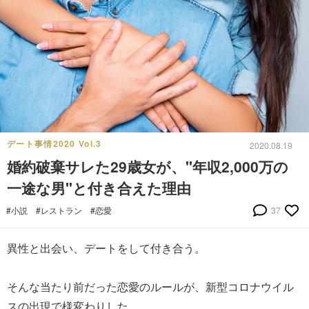
デート事情2020 Vol.3
2020.08.19
婚約破棄サレた29歳女が、"年収2,000万の
一途な男"と付き合えた理由
#小説
#レストラン
#恋愛
37
異性と出会い、デートをして付き合う。
そんな当たり前だった恋愛のルールが、新型コロナウイル
スの出現で様変わりした。