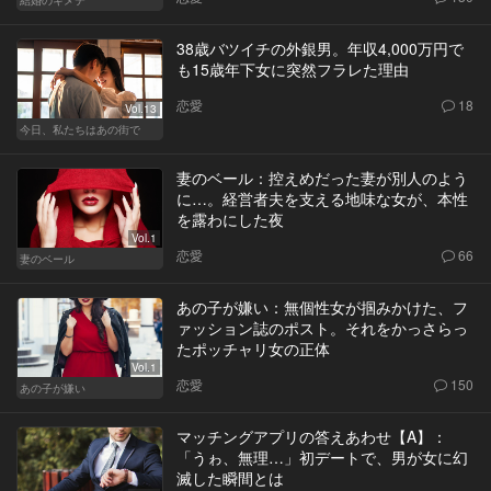
38歳バツイチの外銀男。年収4,000万円で
も15歳年下女に突然フラレた理由
恋愛
18
Vol.13
今日、私たちはあの街で
妻のベール：控えめだった妻が別人のよう
に…。経営者夫を支える地味な女が、本性
を露わにした夜
Vol.1
恋愛
66
妻のベール
あの子が嫌い：無個性女が掴みかけた、フ
ァッション誌のポスト。それをかっさらっ
たポッチャリ女の正体
Vol.1
恋愛
150
あの子が嫌い
マッチングアプリの答えあわせ【A】：
「うゎ、無理…」初デートで、男が女に幻
滅した瞬間とは