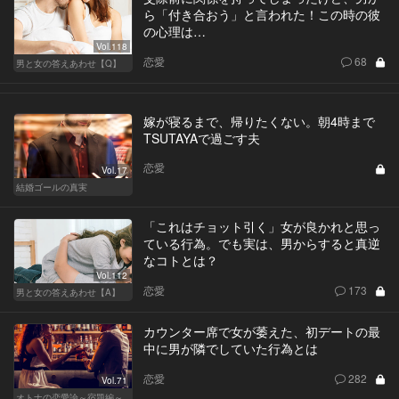
ら「付き合おう」と言われた！この時の彼
の心理は…
Vol.118
恋愛
68
男と女の答えあわせ【Q】
嫁が寝るまで、帰りたくない。朝4時まで
TSUTAYAで過ごす夫
恋愛
Vol.17
結婚ゴールの真実
「これはチョット引く」女が良かれと思っ
ている行為。でも実は、男からすると真逆
なコトとは？
Vol.112
恋愛
173
男と女の答えあわせ【A】
カウンター席で女が萎えた、初デートの最
中に男が隣でしていた行為とは
恋愛
282
Vol.71
オトナの恋愛論～宿題編～