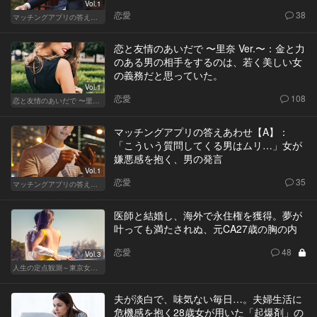
Vol.1
恋愛
38
マッチングアプリの答えあわせ【A】～SEASON2～
恋と友情のあいだで 〜里奈 Ver.〜：金と力
のある男の相手をするのは、若く美しい女
の義務だと思っていた。
Vol.1
恋愛
108
恋と友情のあいだで 〜里奈 Ver.〜
マッチングアプリの答えあわせ【A】：
「こういう質問してくる男はムリ…」女が
嫌悪感を抱く、男の発言
Vol.1
恋愛
35
マッチングアプリの答えあわせ【A】
医師と結婚し、海外で永住権を獲得。夢が
叶っても満たされぬ、元CA27歳の胸の内
恋愛
48
Vol.3
人生の定点観測～東京女の就活事情～
夫が淡白で、味気ない毎日…。夫婦生活に
危機感を抱く28歳女が用いた「起爆剤」の