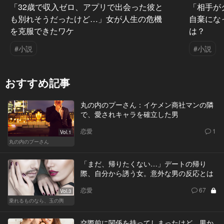
「32歳で収入ゼロ、アプリで出会った彼と
「相手が
も別れそうだったけど…」女が人生の危機
自棄にな
を克服できたワケ
は？
#小説
#小説
おすすめ記事
丸の内のプーさん：イケメン商社マンの隣
で、愛されキャラを確立した男
恋愛
1
Vol.1
丸の内のプーさん
「まだ、帰りたくない…」デートの帰り
際、自分から誘う女。意外な男の反応とは
恋愛
67
Vol.3
乗れるものなら、玉の輿
交際前に関係を持ってしまったけど、男か