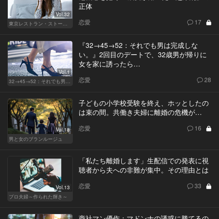
正体
Vol.32
恋愛
17
東京レストラン・ストーリー
『32→45→52：それでも男は完成しな
い。』2回目のデートで、32歳男が帰りに
女を家に誘ったら…
Vol.1
恋愛
28
32→45→52：それでも男は完成しない。
子どもの小学校受験を終え、ホッとしたの
は束の間。共働き夫婦に離婚の危機が…
恋愛
16
Vol.18
男と女のブランルージュ
「私たち離婚します」生配信での発表に視
聴者から夫への非難が集中。その理由とは
恋愛
33
Vol.13
プロ夫婦～作られた輝き～
商社マン優作：マドンナの誘惑に勝てるの