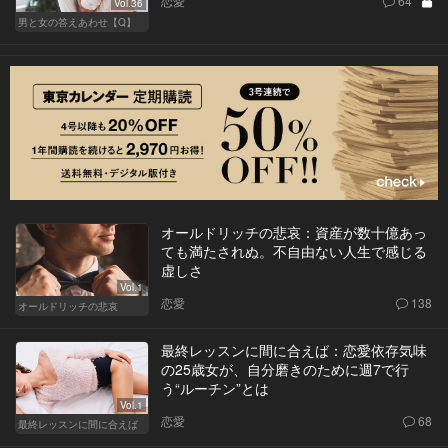
恋愛
64
Vol.36
男と女の答えあわせ【Q】
オールドリッチの悲哀：資産が数十億あっ
ても満たされぬ。不自由ない人生で感じる
虚しさ
Vol.1
恋愛
138
オールドリッチの悲哀
最終レッスンに間に合えば：恋愛依存気味
の25歳女が、自分磨きのために週7で行
う“ルーチン”とは
Vol.1
恋愛
68
最終レッスンに間に合えば