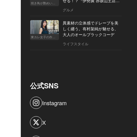
せる！？『伊勢廣 赤坂山王店』
焼き鳥が艶めいてきた
へ
グルメ
異素材の立体感でドレープを美
しく纏う。有村架純が魅せる、
Vol.53
大人のオールブラックコーデ
東カレ女子の作り方
ライフスタイル
公式SNS
Instagram
X