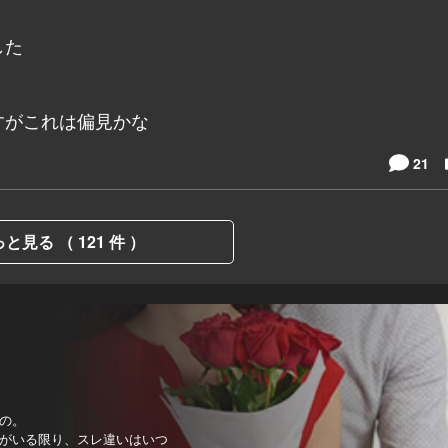
した
すがこれは偏見かな
21
と見る （ 121 件 ）
の。
がいる限り、スレ違いはいつ