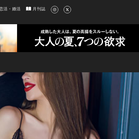
新のグルメ、洗練されたライフスタイル情報
恋活・婚活
月刊誌