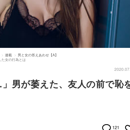
連載
男と女の答えあわせ【A】
した女の行為とは
2020.07
…」男が萎えた、友人の前で恥
121