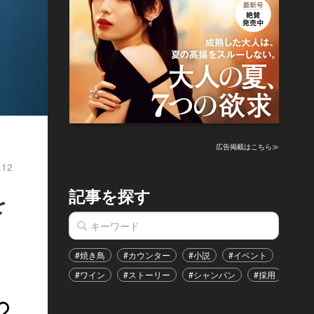
広告掲載はこちら≫
.12
記事を探す
を
#焼き鳥
#カウンター
#小説
#イベント
#港区
#ワイン
#ストーリー
#シャンパン
#採用
#恋