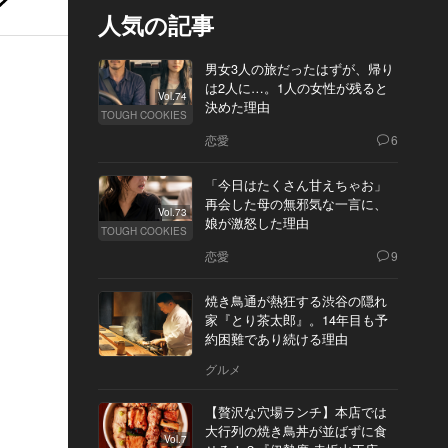
人気の記事
男女3人の旅だったはずが、帰り
は2人に…。1人の女性が残ると
Vol.74
決めた理由
TOUGH COOKIES
恋愛
6
「今日はたくさん甘えちゃお」
再会した母の無邪気な一言に、
Vol.73
娘が激怒した理由
TOUGH COOKIES
恋愛
9
焼き鳥通が熱狂する渋谷の隠れ
家『とり茶太郎』。14年目も予
約困難であり続ける理由
グルメ
【贅沢な穴場ランチ】本店では
大行列の焼き鳥丼が並ばずに食
Vol.7