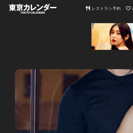
東京カレンダー | 最
レストラン予約