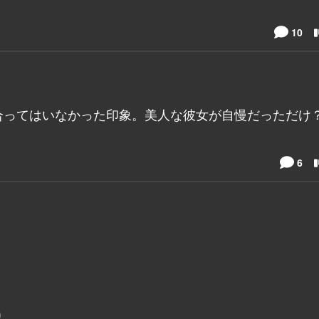
10
合ってはいなかった印象。美人な彼女が自慢だっただけ？
6
り