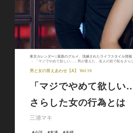
東京カレンダー | 最新のグルメ、洗練されたライフスタイル情報
「マジでやめて欲しい…」男が萎えた、友人の前で恥をさら
男と女の答えあわせ【A】 Vol.15
「マジでやめて欲しい
さらした女の行為とは
三浦マキ
#小説
#友達
#夫婦