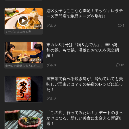
港区女子もここなら満足！モッツァレラチ
ーズ専門店で絶品チーズを堪能！
グルメ
4
Vol.3
チーズにまみれる夜
東カレ3月号は「鍋＆おでん」。辛い鍋、
和の鍋、もつ鍋、洒落たおでんを完全網
羅！
Vol.58
グルメ
16
東カレの素敵な大人に必要なこと
国技館で食べる焼き鳥が、冷めていても美
味しい理由とは？その秘密のレシピに迫っ
た！
グルメ
「この店、行ってみたい！」デートのきっ
かけになる、新しい美食に出合える新店6
選！