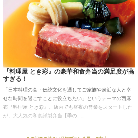
『料理屋 とき彩』の豪華和食弁当の満足度が高
すぎる！
「日本料理の食・伝統文化を通してご家族や身近な人と幸
せな時間を過ごすことに役立ちたい」というテーマの西麻
布『料理屋 とき彩』。店内でも昼夜の営業をスタートした
が、大人気の和食謹製弁当【季の......