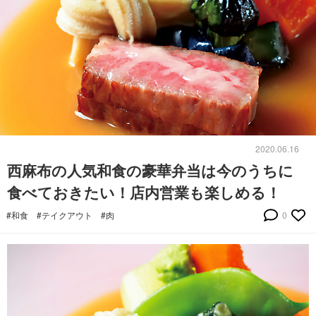
2020.06.16
西麻布の人気和食の豪華弁当は今のうちに
食べておきたい！店内営業も楽しめる！
#和食
#テイクアウト
#肉
0