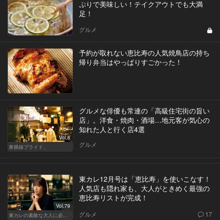
ぷりで美味しい！テイクアウトでも大満
足！
グルメ
予約が取れない恵比寿の人気焼鳥店の持ち
帰り弁当はやっぱりすごかった！
グルメな俳優も常連の「高級住宅街の旨い
店」。洋食・焼肉・酒場…地元客が気心の
知れた人と行く店4選
Vol.8
グルメ
東横線プライド。
東カレ12月号は「恵比寿」を使いこなす！
人気店も隠れ家も、大人がときめく最強の
恵比寿リストが完成！
Vol.79
グルメ
17
東カレの素敵な大人に必要なこと