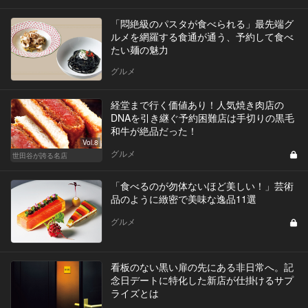
「悶絶級のパスタが食べられる」最先端グ
ルメを網羅する食通が通う、予約して食べ
たい麺の魅力
グルメ
経堂まで行く価値あり！人気焼き肉店の
DNAを引き継ぐ予約困難店は手切りの黒毛
和牛が絶品だった！
Vol.8
グルメ
世田谷が誇る名店
「食べるのが勿体ないほど美しい！」芸術
品のように緻密で美味な逸品11選
グルメ
看板のない黒い扉の先にある非日常へ。記
念日デートに特化した新店が仕掛けるサプ
ライズとは