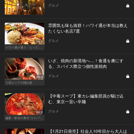
グルメ
雰囲気も味も抜群！ハワイ通が本当は教え
たくない名店7選
グルメ
Vol.1
ハワイ通が通う「とっておき」レストランはココだ！
いざ、焼肉の新境地へ…！食通を虜にす
る、スパイス際立つ個性派焼肉
グルメ
Vol.5
三宿エリアの隠れ家
【中毒スープ】東カレ編集部員が駆け込
む、東京一旨い辛麺
グルメ
Vol.5
編集・鮓谷の東京“コスパ”カレンダー
【1月21日発売】社会人10年目から大人は