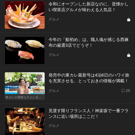
令和にオープンした新店なのに、昔懐かし
い喫茶店グルメが味わえる人気店！
グルメ
今年の「鮨初め」は、職人魂が感じる西麻
布の厳選3店でどうぞ！
グルメ
発売中の東カレ最新号は4泊6日のハワイ旅
を充実させる、とっておきの情報が満載！
グルメ
26
Vol.26
東カレの素敵な大人に必要なこと
見渡す限りフランス人！神楽坂で一番フラ
ンスに近い場所はここだ！
グルメ