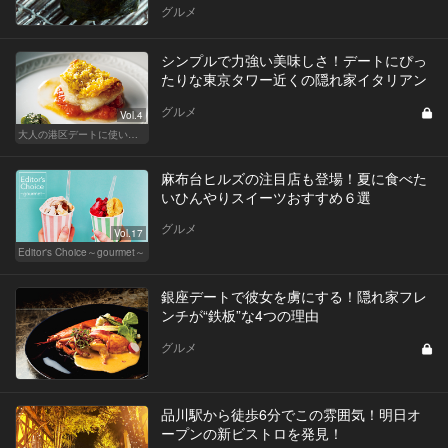
グルメ
シンプルで力強い美味しさ！デートにぴっ
たりな東京タワー近くの隠れ家イタリアン
グルメ
Vol.4
大人の港区デートに使いたい、秘密の隠れ家
麻布台ヒルズの注目店も登場！夏に食べた
いひんやりスイーツおすすめ６選
グルメ
Vol.17
Editor's Choice～gourmet～
銀座デートで彼女を虜にする！隠れ家フレ
ンチが“鉄板”な4つの理由
グルメ
品川駅から徒歩6分でこの雰囲気！明日オ
ープンの新ビストロを発見！