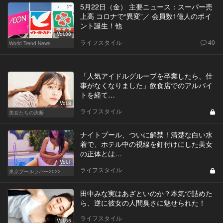
5月22日（金） 主要ニュース：スーパー売
上高 コロナで“異変”／ 会員数1億人のポイ
ント誕生！他
Vol.38
ライフスタイル
40
World Trend News
「人気アイドルグループを卒業したら、仕
事がなくなりました」飲食店でのアルバイ
トを経て…
Vol.8
ライフスタイル
美女たちの決断
ナイトプール、ついに解禁！清楚な白い水
着で、ホテル中の視線を釘付けにした美女
の正体とは…
Vol.1
ライフスタイル
東京プールラバー2022
田中みな実はあざといのか？本気で詰めた
ら、逆に彼女の人間臭さに魅せられた！
ライフスタイル
Vol.55