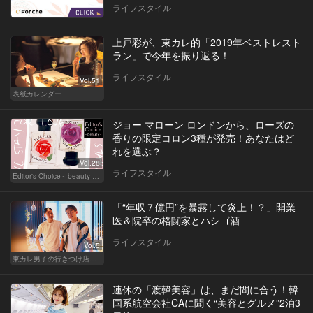
ライフスタイル
上戸彩が、東カレ的「2019年ベストレスト
ラン」で今年を振り返る！
ライフスタイル
Vol.51
表紙カレンダー
ジョー マローン ロンドンから、ローズの
香りの限定コロン3種が発売！あなたはど
れを選ぶ？
Vol.28
ライフスタイル
Editor's Choice～beauty & wellness～
「“年収７億円”を暴露して炎上！？」開業
医＆院卒の格闘家とハシゴ酒
ライフスタイル
Vol.5
東カレ男子の行きつけ店でハシゴ酒
連休の「渡韓美容」は、まだ間に合う！韓
国系航空会社CAに聞く“美容とグルメ”2泊3