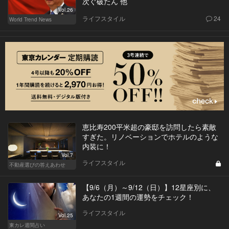
次ぐ破たん 他
Vol.26
ライフスタイル
24
World Trend News
恵比寿200平米超の豪邸を訪問したら素敵
すぎた。リノベーションでホテルのような
内装に！
Vol.7
ライフスタイル
不動産選びの答えあわせ
【9/6（月）～9/12（日）】12星座別に、
あなたの1週間の運勢をチェック！
ライフスタイル
Vol.25
東カレ週間占い