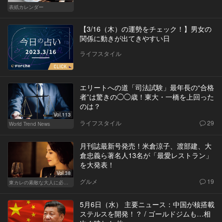
表紙カレンダー
【3/16（木）の運勢をチェック！】男女の
関係に動きが出てきやすい日
ライフスタイル
エリートへの道「司法試験」最年長の“合格
者”は驚きの◯◯歳！東大・一橋を上回った
のは？
Vol.113
ライフスタイル
29
World Trend News
月刊誌最新号発売！米倉涼子、渡部建、大
倉忠義ら著名人13名が「最愛レストラン」
を大発表！
Vol.38
グルメ
19
東カレの素敵な大人に必要なこと
5月6日（水） 主要ニュース：中国が核搭載
ステルスを開発！？ / ゴールドジムも…相