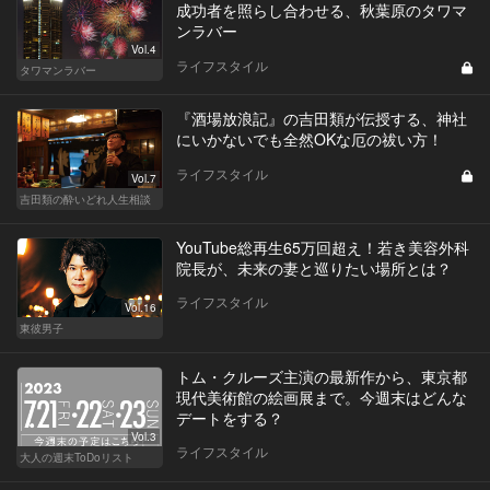
成功者を照らし合わせる、秋葉原のタワマ
ンラバー
Vol.4
ライフスタイル
タワマンラバー
『酒場放浪記』の吉田類が伝授する、神社
にいかないでも全然OKな厄の祓い方！
ライフスタイル
Vol.7
吉田類の酔いどれ人生相談
YouTube総再生65万回超え！若き美容外科
院長が、未来の妻と巡りたい場所とは？
ライフスタイル
Vol.16
東彼男子
トム・クルーズ主演の最新作から、東京都
現代美術館の絵画展まで。今週末はどんな
デートをする？
Vol.3
ライフスタイル
大人の週末ToDoリスト