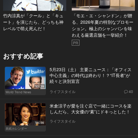
竹内涼真が「クール」と「キュ
「モエ・エ・シャンドン」が贈
ート」を演じたら、どっちも神
る、2026年夏の特別なプロモー
レベルで萌え死んだ！
ション。極上のシャンパンを味
わえる厳選店舗を一挙紹介！
PR
おすすめ記事
5月23日（土） 主要ニュース：「オフィス
中心主義」の時代は終わり！？“IT長者”が
続々と決別宣言
Vol.39
ライフスタイル
40
World Trend News
米倉涼子が愛を注ぐ店で一緒にコースを楽
しんだら、大女優の“素”にドキっとした！
ライフスタイル
Vol.56
表紙カレンダー