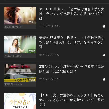
東カレ12星座☆：「恋の駆け引き上手な女
性」ランキング発表！気になる1位と12位
は…
Vol.1
ライフスタイル
東カレ12星座☆
奇跡の37歳美女、現る・・・！年齢不詳な
ツヤ髪と美肌が叶う、リアルな美容テク5
選
Vol.2
ライフスタイル
35歳からの美容
23区バトル：犯罪発生率から見る本当に危
険な区／安全な区とは？
ライフスタイル
Vol.2
東京23区バトル
【1/10（火）の運勢をチェック！】あまり
気にしすぎないで自信を持つことが一番大
切！