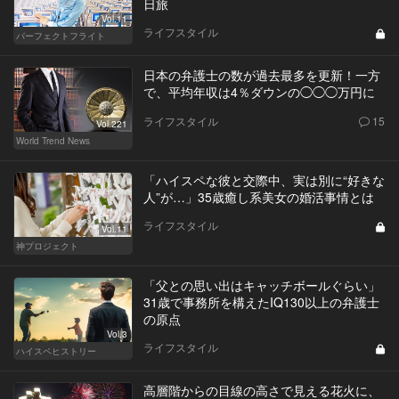
日旅
Vol.11
ライフスタイル
パーフェクトフライト
日本の弁護士の数が過去最多を更新！一方
で、平均年収は4％ダウンの◯◯◯万円に
ライフスタイル
15
Vol.221
World Trend News
「ハイスペな彼と交際中、実は別に“好きな
人”が…」35歳癒し系美女の婚活事情とは
ライフスタイル
Vol.11
神プロジェクト
「父との思い出はキャッチボールぐらい」
31歳で事務所を構えたIQ130以上の弁護士
の原点
Vol.3
ライフスタイル
ハイスペヒストリー
高層階からの目線の高さで見える花火に、