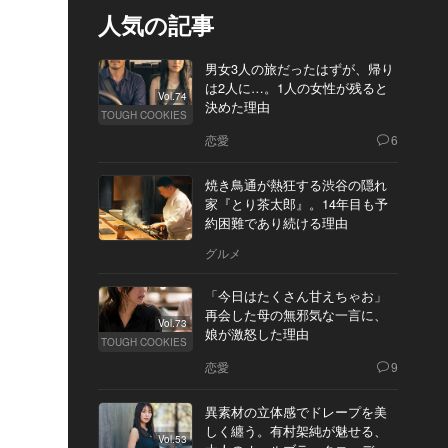
人気の記事
男女3人の旅だったはずが、帰り
は2人に…。1人の女性が残ると
Vol.74
決めた理由
TOUGH COOKIES
恋愛
6
焼き鳥通が熱狂する渋谷の隠れ
家『とり茶太郎』。14年目も予
約困難であり続ける理由
グルメ
「今日はたくさん甘えちゃお」
再会した母の無邪気な一言に、
Vol.73
娘が激怒した理由
TOUGH COOKIES
恋愛
9
異素材の立体感でドレープを美
しく纏う。有村架純が魅せる、
Vol.53