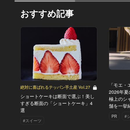
おすすめ記事
「モエ・
絶対に喜ばれるテッパン手土産 Vol.27
2026年
ショートケーキは断面で選ぶ！美し
極上のシ
すぎる断面の「ショートケーキ」4
舗を一挙
選
PR
#
#スイーツ