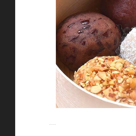
......