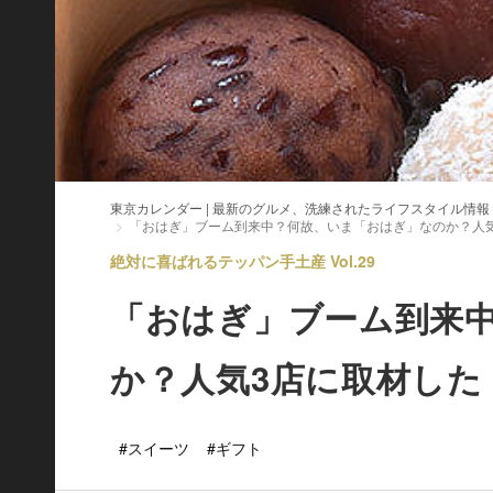
東京カレンダー | 最新のグルメ、洗練されたライフスタイル情報
「おはぎ」ブーム到来中？何故、いま「おはぎ」なのか？人
絶対に喜ばれるテッパン手土産 Vol.29
「おはぎ」ブーム到来
か？人気3店に取材した
#スイーツ
#ギフト