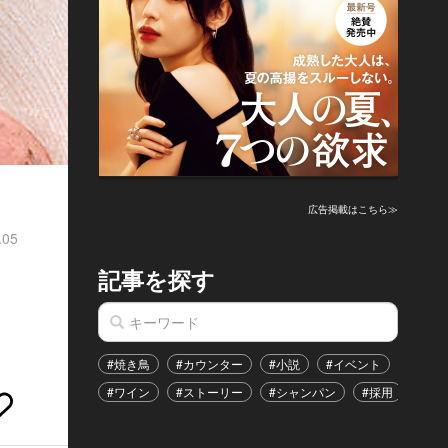
広告掲載はこちら≫
.05
記事を探す
#焼き鳥
#カウンター
#小説
#イベント
#港区
#ワイン
#ストーリー
#シャンパン
#採用
#恋