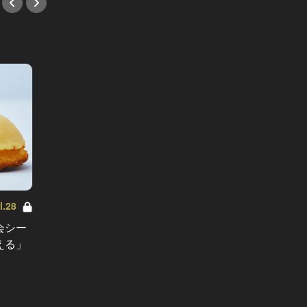
ハレの日
.28
絶対に喜ばれるテッパン手土産 Vol.26
〆なの
会シー
お洒落ドーナツでセンスを贈る！会
見した
える」
話も弾む「映える」ドーナツ大図鑑
継ぐべ
#ギフト
#和食