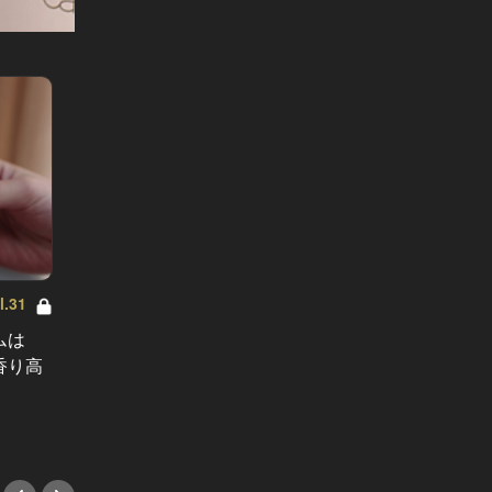
.31
絶対に喜ばれるテッパン手土産 Vol.30
絶対に喜
ムは
モンブランの旬は今！『ロブショ
小分け
香り高
ン』と元祖が作った夏モンブランが
ズンに
美味すぎる！
スイー
#スイーツ
#スイ