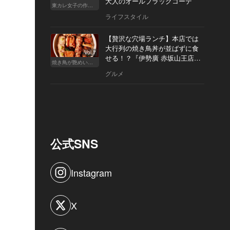
大人のオールブラックコーデ
東カレ女子の作り方
ライフスタイル
【贅沢な穴場ランチ】本店では
大行列の焼き鳥丼が並ばずに食
Vol.7
せる！？『伊勢廣 赤坂山王店』
焼き鳥が艶めいてきた
へ
グルメ
公式SNS
Instagram
X