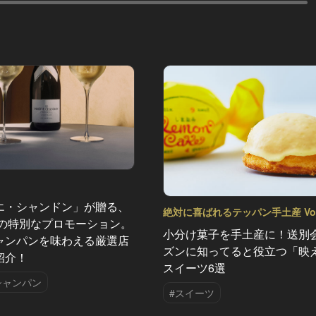
エ・シャンドン」が贈る、
絶対に喜ばれるテッパン手土産 Vol
夏の特別なプロモーション。
小分け菓子を手土産に！送別
ャンパンを味わえる厳選店
ズンに知ってると役立つ「映
紹介！
スイーツ6選
シャンパン
#スイーツ