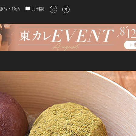
新のグルメ、洗練されたライフスタイル情報
恋活・婚活
月刊誌