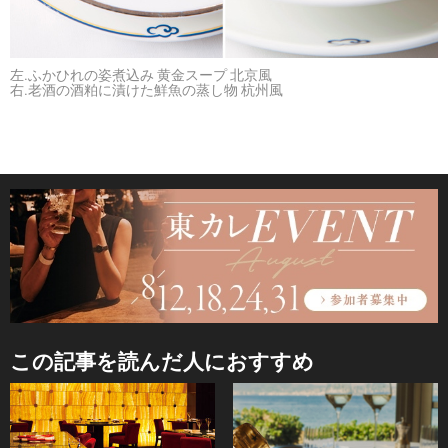
左.ふかひれの姿煮込み 黄金スープ 北京風
右.老酒の酒粕に漬けた鮮魚の蒸し物 杭州風
この記事を読んだ人におすすめ