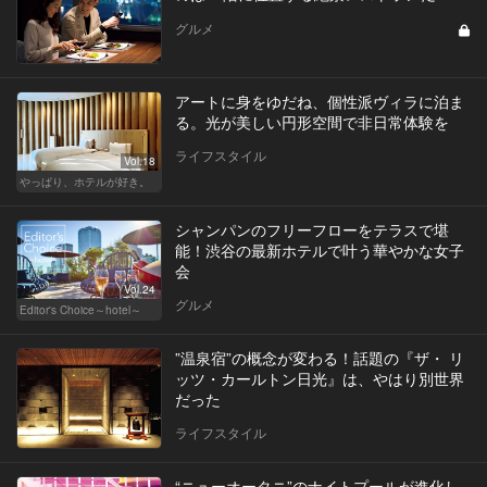
グルメ
アートに身をゆだね、個性派ヴィラに泊ま
る。光が美しい円形空間で非日常体験を
ライフスタイル
Vol.18
やっぱり、ホテルが好き。
シャンパンのフリーフローをテラスで堪
能！渋谷の最新ホテルで叶う華やかな女子
会
Vol.24
グルメ
Editor's Choice～hotel～
”温泉宿”の概念が変わる！話題の『ザ・ リ
ッツ・カールトン日光』は、やはり別世界
だった
ライフスタイル
“ニューオータニ”のナイトプールが進化し