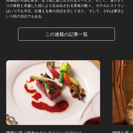
りの食材と卓越した技により生み出される美食の数々。 ホテルレストラン
はいつでも今日、出逢える食の頂点を示してきた。 そして、それは東京と
いう街の頂点でもある。
この連載の記事一覧
憧憬を呼ぶ美食ホテルダイニング Vol.11
憧憬を呼ぶ美