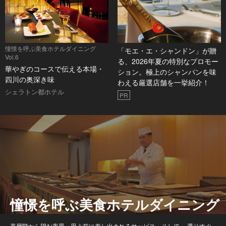
憧憬を呼ぶ美食ホテルダイニング
「モエ・エ・シャンドン」が贈
Vol.6
る、2026年夏の特別なプロモー
華やぎのコースで伝える本場・
ション。極上のシャンパンを味
四川の奥深き味
わえる厳選店舗を一挙紹介！
シェラトン都ホテル
PR
憧憬を呼ぶ美食ホテルダイニング
高層階から望む夜景、思う前に差し出されるサービス、そして、 選りすぐ