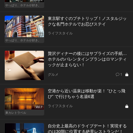
やっぱり、ホテルが好き。
東京駅すぐのプチトリップ！ノスタルジッ
クな名門ホテルでお忍びステイ
ライフスタイル
Vol.6
やっぱり、ホテルが好き。
贅沢ディナーの後にはサプライズの手紙…
ホテルのバレンタインプランはロマンティ
ックが止まらない！
グルメ
1
空港から近い温泉は移動が楽！ ”ひとっ飛
び” で行けちゃう名湯6選
ライフスタイル
Vol.7
東カレトラベル
自分史上最高のドライブデート！実現する
のは30階に位置する絶景レストランだ！