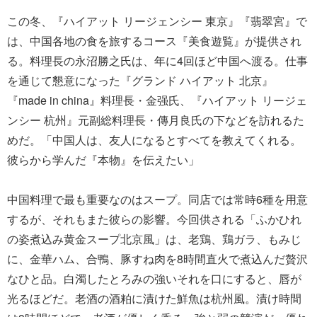
この冬、『ハイアット リージェンシー 東京』『翡翠宮』で
は、中国各地の食を旅するコース『美食遊覧』が提供され
る。料理長の永沼勝之氏は、年に4回ほど中国へ渡る。仕事
を通じて懇意になった『グランド ハイアット 北京』
『made in china』料理長・金强氏、『ハイアット リージェ
ンシー 杭州』元副総料理長・傳月良氏の下などを訪れるた
めだ。「中国人は、友人になるとすべてを教えてくれる。
彼らから学んだ『本物』を伝えたい」
中国料理で最も重要なのはスープ。同店では常時6種を用意
するが、それもまた彼らの影響。今回供される「ふかひれ
の姿煮込み黄金スープ北京風」は、老鶏、鶏ガラ、もみじ
に、金華ハム、合鴨、豚すね肉を8時間直火で煮込んだ贅沢
なひと品。白濁したとろみの強いそれを口にすると、唇が
光るほどだ。老酒の酒粕に漬けた鮮魚は杭州風。漬け時間