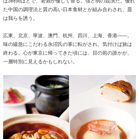
は3時間ほどで、老酒が優しく香る。強と弱の競演だ。優れ
た中国の調理法と質の高い日本食材とが組み合わされ、皿
は我らを誘う。
広東、北京、寧波、澳門、杭州、四川、上海、香港――。
味の緩急にこだわる永沼氏の掌に転がされ、気付けば旅は
終わる。心が東京に帰ってきた頃には、目の前の誰かが、
一層特別に見えるかもしれない。