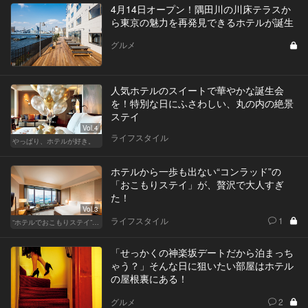
4月14日オープン！隅田川の川床テラスか
ら東京の魅力を再発見できるホテルが誕生
グルメ
人気ホテルのスイートで華やかな誕生会
を！特別な日にふさわしい、丸の内の絶景
ステイ
Vol.4
ライフスタイル
やっぱり、ホテルが好き。
ホテルから一歩も出ない“コンラッド”の
「おこもりステイ」が、贅沢で大人すぎ
た！
Vol.3
ライフスタイル
1
“ホテルでおこもりステイ”が大人デートに最高の選択だ
「せっかくの神楽坂デートだから泊まっち
ゃう？」そんな日に狙いたい部屋はホテル
の屋根裏にある！
グルメ
2