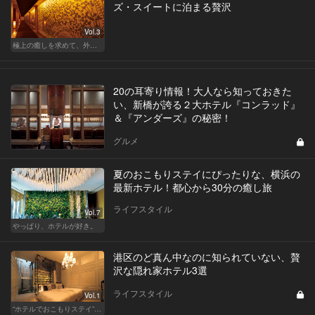
ズ・スイートに泊まる贅沢
Vol.3
極上の癒しを求めて、外さない日本の名宿
20の耳寄り情報！大人なら知っておきた
い、新橋が誇る２大ホテル『コンラッド』
＆『アンダーズ』の秘密！
グルメ
夏のおこもりステイにぴったりな、横浜の
最新ホテル！都心から30分の癒し旅
ライフスタイル
Vol.7
やっぱり、ホテルが好き。
港区のど真ん中なのに知られていない、贅
沢な隠れ家ホテル3選
ライフスタイル
Vol.1
“ホテルでおこもりステイ”が大人デートに最高の選択だ