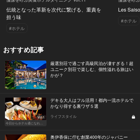
伝統となった革新を次代に繋げる、重責を
Les Sais
担う味
#ホテル
#ホテル
おすすめ記事
厳選別荘で過ごす高級民泊が凄すぎる！超
ユニーク別荘で楽しむ、個性溢れる旅はい
かが？
デキる大人はフル活用！都内一流ホテルで
かなり得する裏ワザ５選
ライフスタイル
Vol.1
今日からホテル通になれる裏ワザ５選
奥伊香保に佇む創業400年のジャパニー