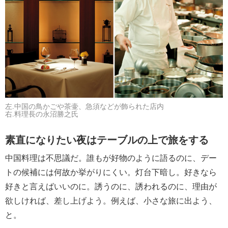
左.中国の鳥かごや茶壷、急須などが飾られた店内
右.料理長の永沼勝之氏
素直になりたい夜はテーブルの上で旅をする
中国料理は不思議だ。誰もが好物のように語るのに、デー
トの候補には何故か挙がりにくい。灯台下暗し。好きなら
好きと言えばいいのに。誘うのに、誘われるのに、理由が
欲しければ、差し上げよう。例えば、小さな旅に出よう、
と。