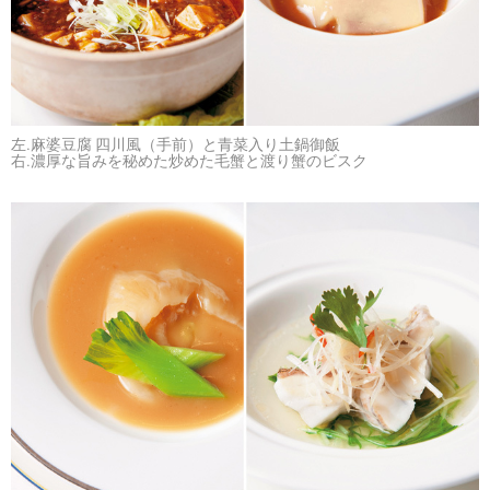
左.麻婆豆腐 四川風（手前）と青菜入り土鍋御飯
右.濃厚な旨みを秘めた炒めた毛蟹と渡り蟹のビスク