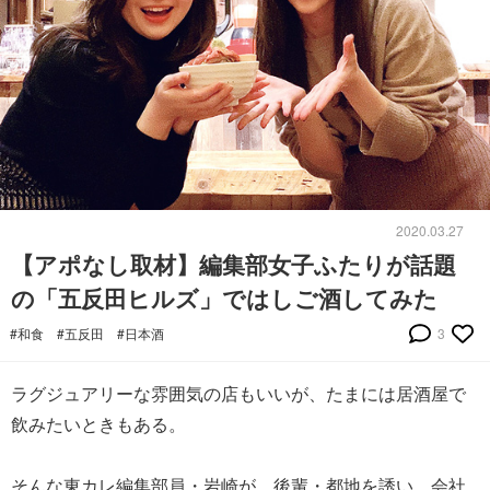
2020.03.27
【アポなし取材】編集部女子ふたりが話題
の「五反田ヒルズ」ではしご酒してみた
#和食
#五反田
#日本酒
3
ラグジュアリーな雰囲気の店もいいが、たまには居酒屋で
飲みたいときもある。
そんな東カレ編集部員・岩崎が、後輩・都地を誘い、会社