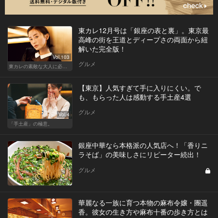
東カレ12月号は「銀座の表と裏」。東京最
高峰の街を王道とディープさの両面から紐
解いた完全版！
Vol.103
グルメ
東カレの素敵な大人に必要なこと
【東京】人気すぎて手に入りにくい。で
も、もらった人は感動する手土産4選
グルメ
Vol.4
「手土産」の極意。
銀座中華なら本格派の人気店へ！「香りニ
ラそば」の美味しさにリピーター続出！
グルメ
華麗なる一族に育つ本物の麻布令嬢・團遥
香。彼女の生き方や麻布十番の歩き方とは