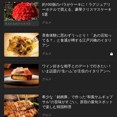
約100個のバラがケーキに！ラグジュアリ
ーホテルで買える、豪華クリスマスケーキ
5選
Vol.1
グルメ
大人たちのクリスマス
美食体験に思わずうっとり！「あの店知っ
てる？」と食通が噂する江戸川橋のイタリ
アン
グルメ
ワイン好きな相手とのデートで行きたい！
いま話題の“生ハム”が主役のイタリアンへ
グルメ
希少な「銘柄豚」で作った“和風サムギョプ
サル”の旨味がすごい。原宿の最旬スポット
で楽しむ韓国料理
グルメ