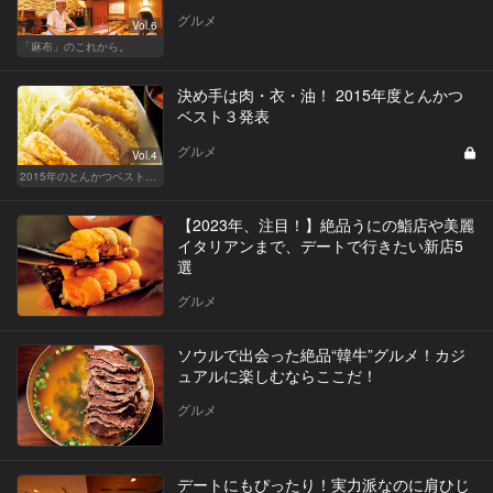
グルメ
Vol.6
「麻布」のこれから。
決め手は肉・衣・油！ 2015年度とんかつ
ベスト３発表
グルメ
Vol.4
2015年のとんかつベスト10を発表！
【2023年、注目！】絶品うにの鮨店や美麗
イタリアンまで、デートで行きたい新店5
選
グルメ
ソウルで出会った絶品“韓牛”グルメ！カジ
ュアルに楽しむならここだ！
グルメ
デートにもぴったり！実力派なのに肩ひじ