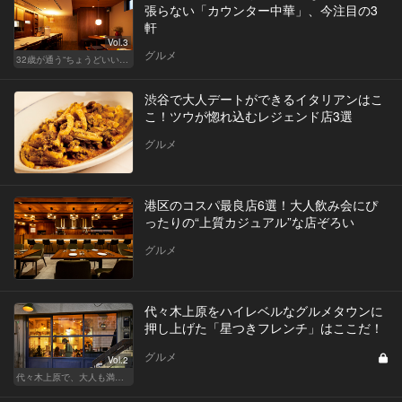
張らない「カウンター中華」、今注目の3
軒
Vol.3
グルメ
32歳が通う“ちょうどいい”価格の店
渋谷で大人デートができるイタリアンはこ
こ！ツウが惚れ込むレジェンド店3選
グルメ
港区のコスパ最良店6選！大人飲み会にぴ
ったりの“上質カジュアル”な店ぞろい
グルメ
代々木上原をハイレベルなグルメタウンに
押し上げた「星つきフレンチ」はここだ！
グルメ
Vol.2
代々木上原で、大人も満足な“映える”デート