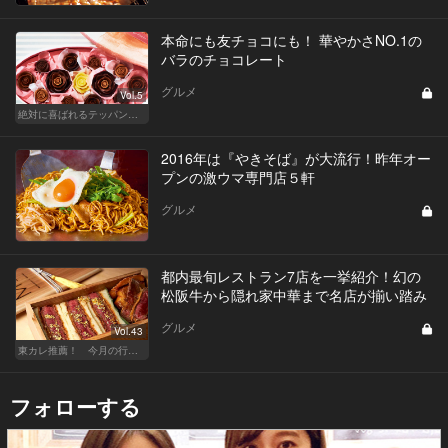
本命にも友チョコにも！ 華やかさNO.1の
バラのチョコレート
グルメ
Vol.5
絶対に喜ばれるテッパン手土産
2016年は『やきそば』が大流行！昨年オー
プンの激ウマ専門店５軒
グルメ
都内最旬レストラン7店を一挙紹介！幻の
松阪牛から隠れ家中華まで名店が揃い踏み
グルメ
Vol.43
東カレ推薦！ 今月の行くべき店
フォローする