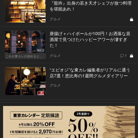
『龍吟』出身の若き天才シェフが放つ料理
を堪能あれ！
グルメ
唐揚げ＋ハイボールが100円！お洒落な居
酒屋で見つけたハッピーアワーが凄すぎ
た！
Vol.2
グルメ
1
これが東カレが認めるとっておきの和食店
“エビオジ”な東カレ編集者がリアルに通う
店7選！恵比寿の1週間グルメダイアリー
グルメ