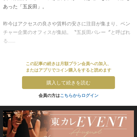
あった「五反田」。
昨今はアクセスの良さや賃料の安さに注目が集まり、ベン
チャー企業のオフィスが集結。〝五反田バレー〞と呼ばれ
る......
この記事の続きは月額プラン会員への加入、
またはアプリでコイン購入をすると読めます
購入して続きを読む
会員の方は
こちらからログイン