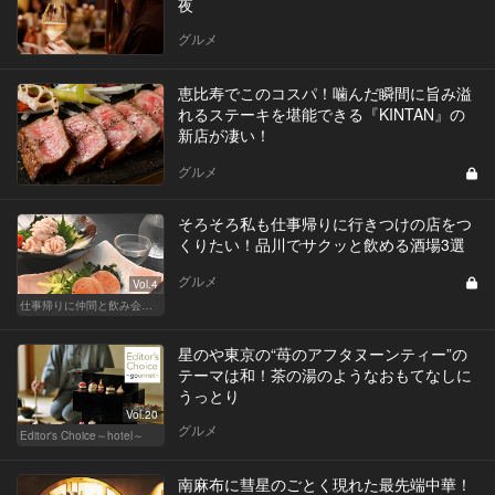
夜
グルメ
恵比寿でこのコスパ！噛んだ瞬間に旨み溢
れるステーキを堪能できる『KINTAN』の
新店が凄い！
グルメ
そろそろ私も仕事帰りに行きつけの店をつ
くりたい！品川でサクッと飲める酒場3選
グルメ
Vol.4
仕事帰りに仲間と飲み会！丸の内・品川・新宿の人気店
星のや東京の“苺のアフタヌーンティー”の
テーマは和！茶の湯のようなおもてなしに
うっとり
Vol.20
グルメ
Editor's Choice～hotel～
南麻布に彗星のごとく現れた最先端中華！