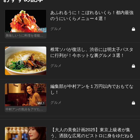
あふれるうに！こぼれるいくら！都内最強
のうにいくらメニュー４選！
グルメ
Vol.3
美味しいうに料理を堪能できる東京の名店
椎茸ソバが復活し、渋谷には明太子パスタ
に行列が！今ホットな裏グルメ３選！
グルメ
編集部が中村アンを１万円以内でおもてな
し！
グルメ
Vol.1
中村アンの気分をアゲたド迫力のポーション
【大人の美食計画2025】東京上級者が集
う、洒脱な広尾のビストロに身をゆだねる