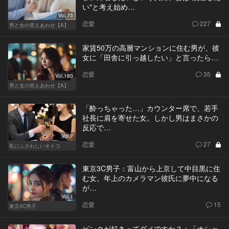
い"と考え始め…
Vol.73
恋愛
227
男と女の答えあわせ【A】
家賃50万の高層マンションに住む男が、彼
女に「田舎に引っ越したい」と言ったら…
恋愛
35
Vol.180
男と女の答えあわせ【A】
「酔っちゃった…」カウンター席で、若手
社長に肩を寄せた女。しかし男はまさかの
反応で…
Vol.7
恋愛
27
私にふさわしいオトコ
東京3C男子：富山から上京して中目黒に住
む女。年上のカメラマン彼氏に夢中になる
が…
Vol.1
恋愛
15
東京3C男子
ピンクが好きってダメですか？：「オシャ