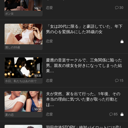
恋愛
30
Vol.1
ポン女
「女は20代に限る」と豪語していた、年下
男の心を鷲掴みにした35歳の女
恋愛
Vol.2
麗しの35歳
慶應の音楽サークルで、三角関係に陥った
男。親友の彼女を好きになってしまった結
果…
Vol.8
恋愛
15
今日、私たちはあの街で
夫が突然、家を出て行った。1年後、その
本当の理由に気づいた妻が取った行動と
は…
Vol.4
恋愛
85
夏の恋
羽田空港STORY：絶対パイロットには恋し