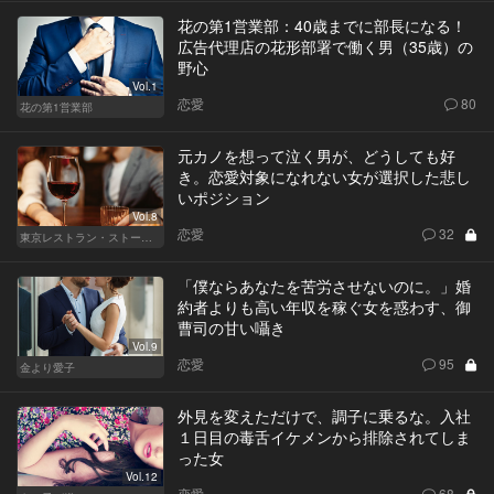
花の第1営業部：40歳までに部長になる！
広告代理店の花形部署で働く男（35歳）の
野心
Vol.1
恋愛
80
花の第1営業部
元カノを想って泣く男が、どうしても好
き。恋愛対象になれない女が選択した悲し
いポジション
Vol.8
恋愛
32
東京レストラン・ストーリー
「僕ならあなたを苦労させないのに。」婚
約者よりも高い年収を稼ぐ女を惑わす、御
曹司の甘い囁き
Vol.9
恋愛
95
金より愛子
外見を変えただけで、調子に乗るな。入社
１日目の毒舌イケメンから排除されてしま
った女
Vol.12
恋愛
68