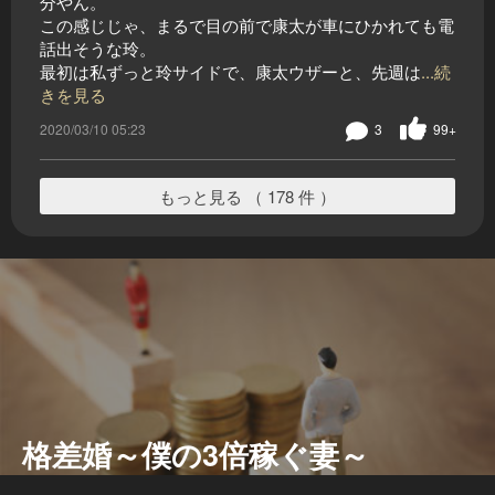
分やん。
この感じじゃ、まるで目の前で康太が車にひかれても電
話出そうな玲。
最初は私ずっと玲サイドで、康太ウザーと、先週は
...続
きを見る
2020/03/10 05:23
3
99+
もっと見る （ 178 件 ）
格差婚～僕の3倍稼ぐ妻～