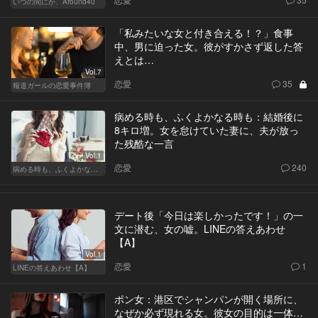
いつの間にか、Around40
「私みたいな女と付き合える！？」食事
中、男に迫った女。彼がすかさず返した答
えとは…
Vol.7
恋愛
35
報道ガールの恋愛事件簿
病める時も、ふくよかなる時も：結婚後に
8キロ増。女を怠けていた妻に、夫が放っ
た残酷な一言
Vol.1
恋愛
240
病める時も、ふくよかなる時も
デート後「今日は楽しかったです！」の一
文に潜む、女の嘘。LINEの答えあわせ
【A】
Vol.1
恋愛
1
LINEの答えあわせ【A】
ポン女：港区でシャンパンが開く場所に、
なぜか必ず現れる女。彼女の目的は一体…