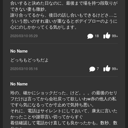
合いすると決めた日なのに、最後まで場を持つ段取りが
できない妻も微妙。
謝り合ってるから、後日の話し合いもできるけどさ…こ
ういう想いのすれ違いが重なるとボデイプローのように
心にのしかかってくる気がします。
2020/03/10 05:29
18
99+
No Name
どっちもどっちだよ
2020/03/10 05:16
7
99+
No Name
玲の、確かにショックだった、けど。。。の最後のセリ
フだけは言ってから会社戻って欲しいわw赤の他人の私
ですら気になるってか寸止めで気持ち悪い。
それに、電話はサイレントにしておいて、康太に言いた
かったことや謝罪言い切ってからすぐ
着信確認して電話かけ直しても良かったかも。数秒、数