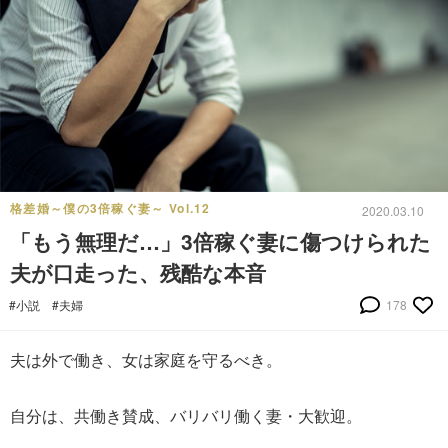
格差婚～僕の3倍稼ぐ妻～ Vol.12
2020.03.10
「もう無理だ…」3倍稼ぐ妻に傷つけられた
夫が口走った、残酷な本音
#小説
#夫婦
178
夫は外で働き、女は家庭を守るべき。
自分は、共働き賛成、バリバリ働く妻・大歓迎。