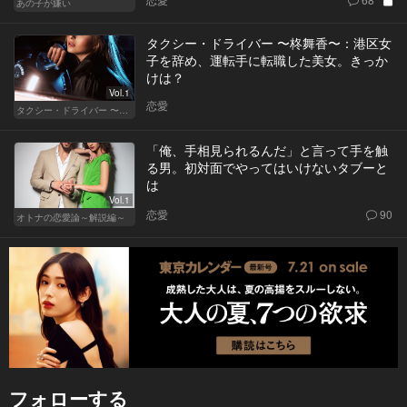
あの子が嫌い
タクシー・ドライバー 〜柊舞香〜：港区女
子を辞め、運転手に転職した美女。きっか
けは？
Vol.1
恋愛
タクシー・ドライバー 〜柊舞香〜
「俺、手相見られるんだ」と言って手を触
る男。初対面でやってはいけないタブーと
は
Vol.1
恋愛
90
オトナの恋愛論～解説編～
フォローする