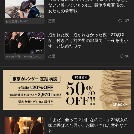
ないと誓っていたのに。競争率数百倍の、
女たちの争奪戦
Vol.1
恋愛
137
羽田空港STORY
抱かれた夜、抱かれなかった夜：27歳OL
が、付き合う前の男の部屋で「一夜を明か
す」と決めたワケ
Vol.1
恋愛
36
抱かれた夜、抱かれなかった夜
「まだ、会って２回目なのに…」29歳女の
家に呼ばれた男が、お願いされた意外なこ
と