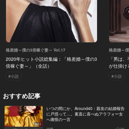
格差婚～僕の3倍稼ぐ妻～ Vol.17
格差婚～僕の
2020年ヒット小説総集編：「格差婚～僕の3
「男は、
倍稼ぐ妻～」（全話）
が仕掛け
#小説
#小説
おすすめ記事
いつの間にか、Around40：親友の結婚報告
に戸惑って…。素直に喜べぬアラフォー女
へ痛恨の一言
Vol.1
恋愛
35