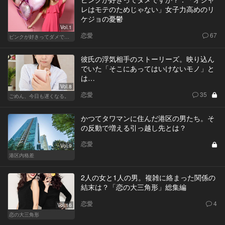
レはモテのためじゃない」女子力高めのリ
ケジョの憂鬱
Vol.1
恋愛
67
ピンクが好きってダメですか？
彼氏の浮気相手のストーリーズ。映り込ん
でいた「そこにあってはいけないモノ」と
は…
Vol.8
恋愛
35
ごめん、今日も遅くなる。
かつてタワマンに住んだ港区の男たち。そ
の反動で増える引っ越し先とは？
恋愛
Vol.9
港区内格差
2人の女と1人の男。複雑に絡まった関係の
結末は？「恋の大三角形」総集編
恋愛
4
Vol.16
恋の大三角形