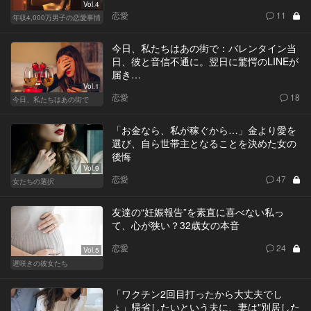
Vol.4
恋愛
11
年収4,000万男子の恋愛事情
今日、私たちはあの街で：バレンタイン当
日、彼と音信不通に。翌日に驚愕のLINEが
届き…
Vol.1
恋愛
18
今日、私たちはあの街で
「お金なら、私が稼ぐから…」金より愛を
選び、自ら世帯主となることを決めた女の
後悔
Vol.9
恋愛
47
女たちの選択
友達の“妊娠報告”を素直に喜べない私っ
て、心が狭い？32歳女の本音
恋愛
24
Vol.5
遅咲きの彼女たち
「ワクチン2回目打ったから大丈夫でし
ょ」帰省したいという夫に、妻は"別居した