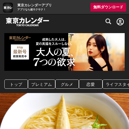
東京カレンダーアプリ
無料ダウンロード
アプリなら超サクサク！
グルメ情報・プレミアムレストラン予約サイト
トップ
プレミアム
グルメ
恋愛
ライフスタ