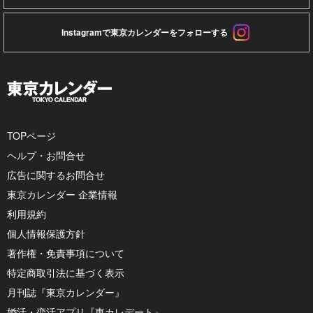
Instagramで東京カレンダーをフォローする
TOPページ
ヘルプ・お問合せ
広告に関するお問合せ
東京カレンダー 企業情報
利用規約
個人情報保護方針
著作権・免責事項について
特定商取引法に基づく表示
月刊誌『東京カレンダー』
婚活・恋活アプリ『東カレデート』