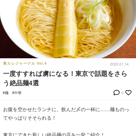
東カレジャーナル Vol.4
2020.01.14
一度すすれば虜になる！東京で話題をさら
う絶品麺4選
#麺
#中華
0
お腹を空かせたランチに、飲んだ〆の一杯に……麺ものっ
てやっぱりそそられる！
東京にできた新しい絶品麺の店を一挙ご紹介！