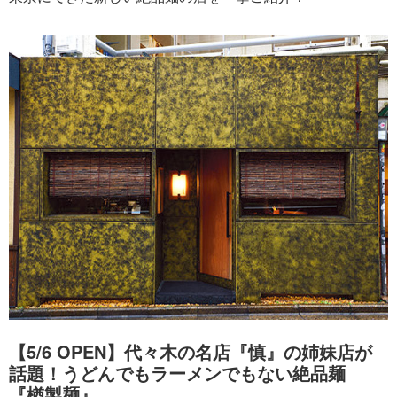
【5/6 OPEN】代々木の名店『慎』の姉妹店が
話題！うどんでもラーメンでもない絶品麺
『楢製麺』