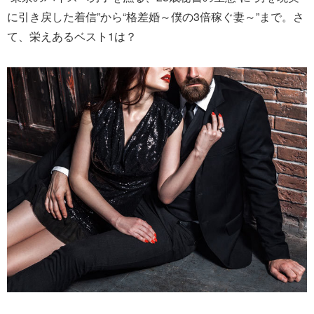
に引き戻した着信”から“格差婚～僕の3倍稼ぐ妻～”まで。さ
て、栄えあるベスト1は？