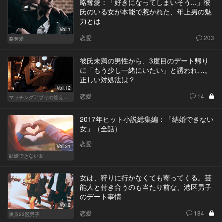
略奪愛：「好きになってしまいそう...」彼
氏のいる女が本能で惹かれた、年上男の魅
力とは
Vol.1
恋愛
203
略奪愛
彼氏未満の男性から、3度目のデート帰り
に「もう少し一緒にいたい」と誘われ…。
正しい対処法は？
Vol.12
恋愛
14
マッチングアプリの答えあわせ【Q】～SEASON2～
2017年ヒット小説総集編：「結婚できない
女」（全話）
恋愛
Vol.21
結婚できない女
女は、狩りに行かなくても寄ってくる。芸
能人と付き合うのも当たり前な、港区男子
のデート事情
Vol.2
恋愛
184
東京23区男子