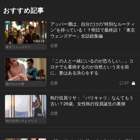
おすすめ記事
アッパー層は、自分だけの”特別なルーティ
ン”を持っている！？明日で最終話！「東京
ウェンズデー」全話総集編
Vol.12
恋愛
東京ウェンズデー
「この人と一緒にいるのが恐ろしい…」コ
ロナでも看病するのが当然という夫を前
に、妻はある決心をする
Vol.10
恋愛
37
籠のなかの妻
執行役員リサ：「バリキャリ」なんてもう
古い？28歳、女性執行役員誕生の裏側
恋愛
Vol.1
執行役員リサとマリコ