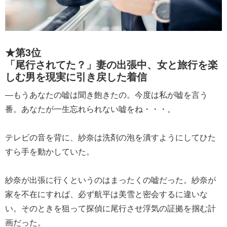
★第3位
「尾行されてた？」妻の出張中、女と旅行を楽
しむ男を現実に引き戻した着信
―もうあなたの嘘は聞き飽きたの。今度は私が嘘を言う
番。あなたが一生忘れられない嘘をね・・・。
テレビの音を背に、紗奈は洗剤の泡を潰すようにしてひた
すら手を動かしていた。
紗奈が出張に行くというのはまったくの嘘だった。紗奈が
家を不在にすれば、必ず航平は美雪と密会するに違いな
い。そのときを狙って探偵に尾行させ浮気の証拠を掴む計
画だった。