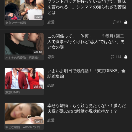
ブランドバッグを持っているだけで、嫌味
を言われる…。シンママの知られざる苦悩
とは
Vol.5
恋愛
37
東京マザー婚活
この関係って、一体何・・・？毎月1回二
人で食事へ行くけれど“恋人”ではない、男
と女の謎
Vol.48
恋愛
114
オトナの恋愛論～宿題編～
いよいよ明日で最終話！「東京DINKS」全
話総集編
恋愛
Vol.16
東京DINKS
幸せな離婚：もう顔も見たくない！膿んだ
夫婦が選ぶのは離婚か現状維持か！？
恋愛
Vol.1
幸せな離婚 written by 内埜さくら