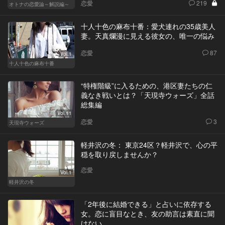
恋愛
219
オトナの恋愛論～解説編～
十人十色の麻布十番：愛犬連れの35歳美人
妻。天真爛漫に見える彼女の、唯一の悩み
恋愛
87
Vol.1
十人十色の麻布十番
“特権階級”に入るための、港区妻たちの仁
義なき戦いとは？「天現寺ウォーズ」全話
総集編
Vol.11
恋愛
3
天現寺ウォーズ
軽井沢の冬： 東京24区？軽井沢で、心の平
穏を取り戻しませんか？
恋愛
Vol.1
軽井沢の冬
「2年後に結婚できる」と占いに依存する
女。恋に盲目なとき、友の助言は素直に聞
けない