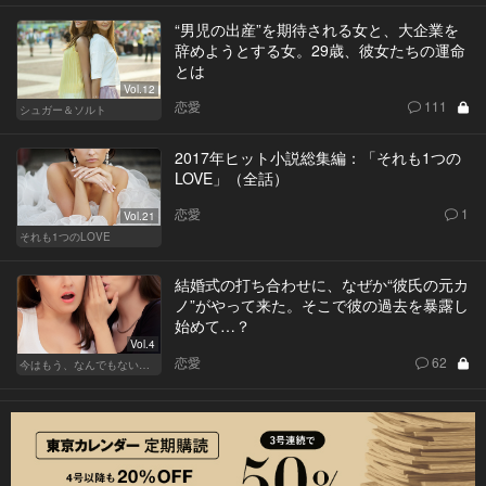
“男児の出産”を期待される女と、大企業を
辞めようとする女。29歳、彼女たちの運命
とは
Vol.12
恋愛
111
シュガー＆ソルト
2017年ヒット小説総集編：「それも1つの
LOVE」（全話）
恋愛
1
Vol.21
それも1つのLOVE
結婚式の打ち合わせに、なぜか“彼氏の元カ
ノ”がやって来た。そこで彼の過去を暴露し
始めて…？
Vol.4
恋愛
62
今はもう、なんでもないから