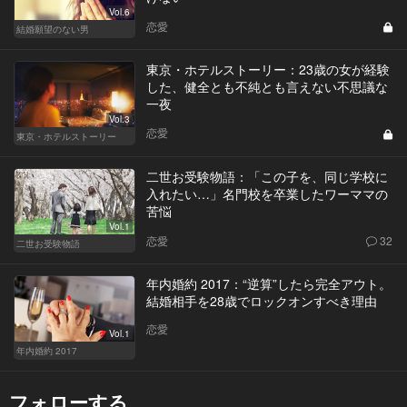
Vol.6
恋愛
結婚願望のない男
東京・ホテルストーリー：23歳の女が経験
した、健全とも不純とも言えない不思議な
一夜
Vol.3
恋愛
東京・ホテルストーリー
二世お受験物語：「この子を、同じ学校に
入れたい…」名門校を卒業したワーママの
苦悩
Vol.1
恋愛
32
二世お受験物語
年内婚約 2017：“逆算”したら完全アウト。
結婚相手を28歳でロックオンすべき理由
恋愛
Vol.1
年内婚約 2017
フォローする