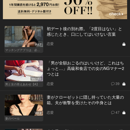
初デート後の別れ際。「2度目はない」と
感じたとき、口にしてはいけない言葉
恋愛
Vol.7
マッチングアプリは、必然に。
「男が全額おごるのはいいけど、これはち
ょっと…」高級和食店での女のNGマナー2
つとは
Vol.153
恋愛
39
男と女の答えあわせ【A】
妻がクローゼットに隠し持っていた大量の
箱。夫が衝撃を受けたその中身とは
恋愛
47
Vol.2
妻のベール