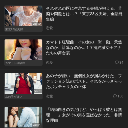
それぞれの区に生息する夫婦が抱える、苦
悩や問題とは…？「東京23区夫婦」全話総
集編
Vol.12
恋愛
東京23区夫婦
カマトト狂騒曲：その女の一挙一動、天然
なのか、計算なのか...！？清純派女子アナ
たちの舞台裏
Vol.1
恋愛
34
カマトト狂騒曲
あの子が嫌い：無個性女が掴みかけた、フ
ァッション誌のポスト。それをかっさらっ
たポッチャリ女の正体
Vol.1
恋愛
150
あの子が嫌い
「結婚向きの男だけど、やっぱり彼とは無
理…！」女がその男を選ばなかった、非情
な理由
Vol.61