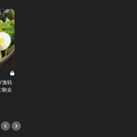
ダ激戦
渋谷スクランブルスクエア＆東急プ
ギリギ
ご馳走
ラザ渋谷がOPEN！海外から初上陸
みで買
した注目の店5選
れだ！
#カフェ
#手土