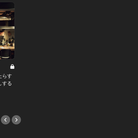
たらす
しする