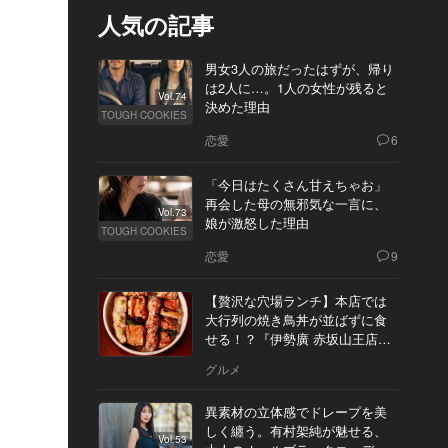
人気の記事
男女3人の旅だったはずが、帰り
は2人に…。1人の女性が残ると
Vol.74
決めた理由
TOUGH COOKIES
恋愛
6
「今日はたくさん甘えちゃお」
再会した母の無邪気な一言に、
Vol.73
娘が激怒した理由
TOUGH COOKIES
恋愛
9
【贅沢な穴場ランチ】本店では
大行列の焼き鳥丼が並ばずに食
せる！？『伊勢廣 赤坂山王店』
へ
グルメ
異素材の立体感でドレープを美
しく纏う。有村架純が魅せる、
Vol.53