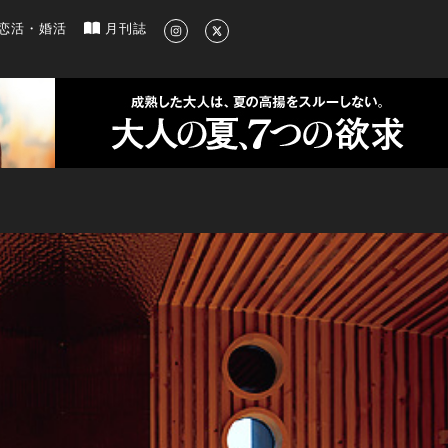
新のグルメ、洗練されたライフスタイル情報
恋活・婚活
月刊誌