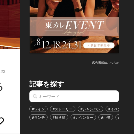
広告掲載はこちら≫
.23
記事を探す
る
#ワイン
#ストーリー
#シャンパン
#イベント
#ランチ
#焼き鳥
#カウンター
#小説
#恋愛