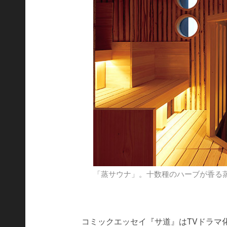
「蒸サウナ」。十数種のハーブが香る
コミックエッセイ『サ道』はTVドラマ化