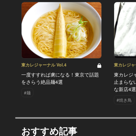
東カレジャーナル Vol.4
東カレジャー
一度すすれば虜になる！東京で話題
東カレジ
をさらう絶品麺4選
止まらな
な新店4選
#麺
#焼き鳥
おすすめ記事