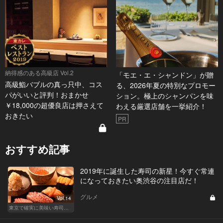
納得感のある高級店 Vol.2
「モエ・エ・シャンドン」が贈
高級鮨バブルの真っ只中、コス
る、2026年夏の特別なプロモー
パがいいと評判！おまかせ
ション。極上のシャンパンを味
￥18,000の超優良店は押さえて
わえる厳選店舗を一挙紹介！
おきたい
PR
おすすめ記事
2019年に誕生した寿司の新星！今すぐ常連
になっておきたい奥渋谷の注目店だ！
グルメ
Vol.14
東京で確実に美味い寿司はここだ！