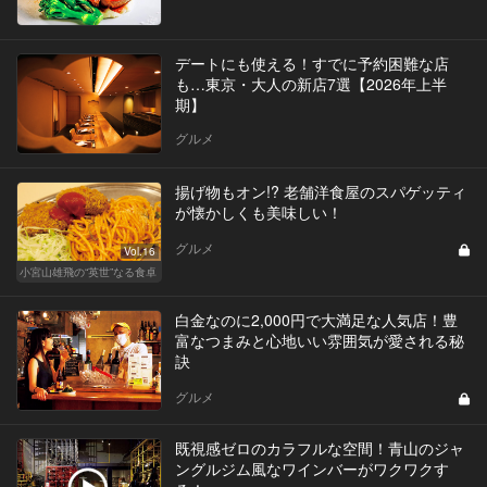
デートにも使える！すでに予約困難な店
も…東京・大人の新店7選【2026年上半
期】
グルメ
揚げ物もオン!? 老舗洋食屋のスパゲッティ
が懐かしくも美味しい！
グルメ
Vol.16
小宮山雄飛の“英世”なる食卓
白金なのに2,000円で大満足な人気店！豊
富なつまみと心地いい雰囲気が愛される秘
訣
グルメ
既視感ゼロのカラフルな空間！青山のジャ
ングルジム風なワインバーがワクワクす