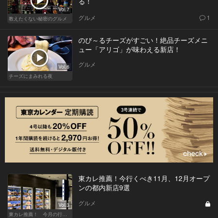
る！
Vol.7
グルメ
1
教えたくない秘密のグルメ
のび～るチーズがすごい！絶品チーズメニ
ュー「アリゴ」が味わえる新店！
グルメ
Vol.6
チーズにまみれる夜
東カレ推薦！今行くべき11月、12月オープ
ンの都内新店9選
グルメ
Vol.3
東カレ推薦！ 今月の行くべき店