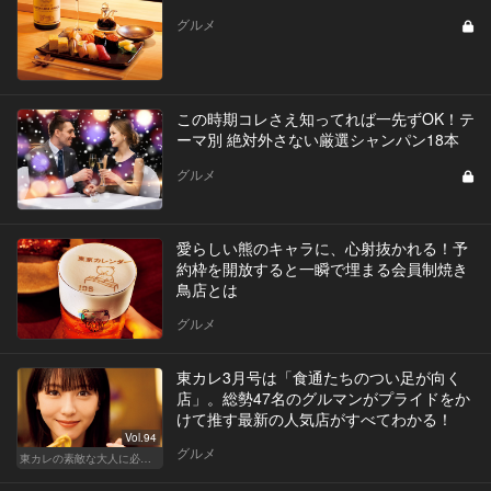
グルメ
この時期コレさえ知ってれば一先ずOK！テ
ーマ別 絶対外さない厳選シャンパン18本
グルメ
愛らしい熊のキャラに、心射抜かれる！予
約枠を開放すると一瞬で埋まる会員制焼き
鳥店とは
グルメ
東カレ3月号は「食通たちのつい足が向く
店」。総勢47名のグルマンがプライドをか
けて推す最新の人気店がすべてわかる！
Vol.94
グルメ
東カレの素敵な大人に必要なこと