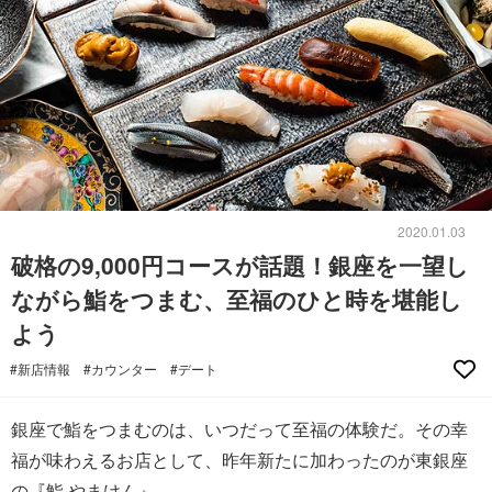
2020.01.03
破格の9,000円コースが話題！銀座を一望し
ながら鮨をつまむ、至福のひと時を堪能し
よう
#新店情報
#カウンター
#デート
銀座で鮨をつまむのは、いつだって至福の体験だ。その幸
福が味わえるお店として、昨年新たに加わったのが東銀座
の『鮨 やまけん』。