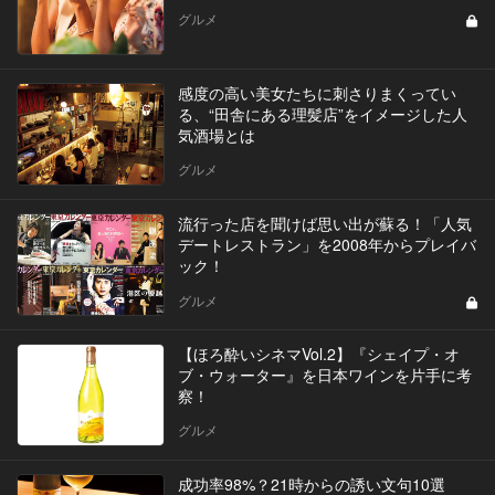
グルメ
感度の高い美女たちに刺さりまくってい
る、“田舎にある理髪店”をイメージした人
気酒場とは
グルメ
流行った店を聞けば思い出が蘇る！「人気
デートレストラン」を2008年からプレイバ
ック！
グルメ
【ほろ酔いシネマVol.2】『シェイプ・オ
ブ・ウォーター』を日本ワインを片手に考
察！
グルメ
成功率98%？21時からの誘い文句10選