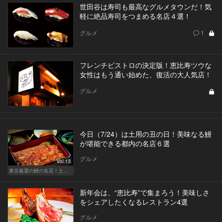
世田谷は寿司も最高なグルメタウンだ！気
軽に絶品寿司をつまめる名店４選！
グルメ
1
フレンチビストロの決定版！恵比寿ツウな
女性はもう通い始めた、復活の大人気店！
グルメ
今日（7/24）は土用の丑の日！美味なる鰻
が堪能できる都内の名店６選
グルメ
Vol.13
東京厳選の鰻の名店！土用の丑の日じゃなくても行きたい
新年会は、“恵比寿”で集まろう！美味しさ
をシェアしたくなるレストラン4選
グルメ