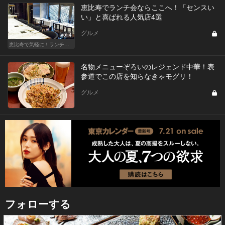
恵比寿でランチ会ならここへ！「センスい
い」と喜ばれる人気店4選
グルメ
Vol.4
恵比寿で気軽に！ランチデート
名物メニューぞろいのレジェンド中華！表
参道でこの店を知らなきゃモグリ！
グルメ
フォローする