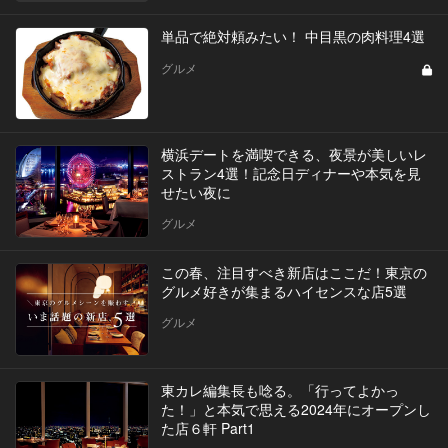
単品で絶対頼みたい！ 中目黒の肉料理4選
グルメ
横浜デートを満喫できる、夜景が美しいレ
ストラン4選！記念日ディナーや本気を見
せたい夜に
グルメ
この春、注目すべき新店はここだ！東京の
グルメ好きが集まるハイセンスな店5選
グルメ
東カレ編集長も唸る。「行ってよかっ
た！」と本気で思える2024年にオープンし
た店６軒 Part1