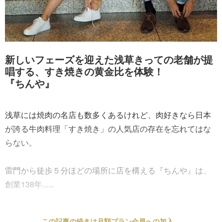
新しいフェーズを迎えた浅草きっての老舗が提
唱する、すき焼きの黄金比を体験！
『ちんや』
浅草には焼肉の名店も数多くあるけれど、肉好きなら日本
が誇る牛肉料理「すき焼き」の人気店の存在を忘れてはな
らない。
雷門から徒歩５分ほどの場所に店を構える『ちんや』は、
創業138年......
この記事の続きは月額プラン会員への加入、