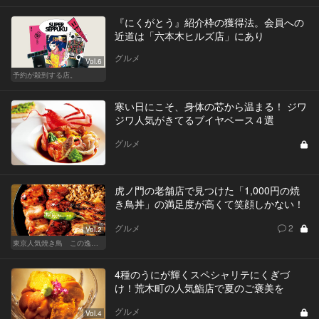
『にくがとう』紹介枠の獲得法。会員への
近道は「六本木ヒルズ店」にあり
グルメ
Vol.6
予約が殺到する店。
寒い日にこそ、身体の芯から温まる！ ジワ
ジワ人気がきてるブイヤベース４選
グルメ
虎ノ門の老舗店で見つけた「1,000円の焼
き鳥丼」の満足度が高くて笑顔しかない！
グルメ
2
Vol.2
東京人気焼き鳥 この逸品を食べに行きたい
4種のうにが輝くスペシャリテにくぎづ
け！荒木町の人気鮨店で夏のご褒美を
グルメ
Vol.4