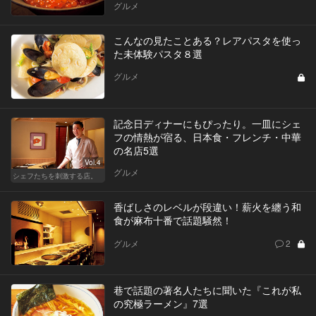
グルメ
こんなの見たことある？レアパスタを使っ
た未体験パスタ８選
グルメ
記念日ディナーにもぴったり。一皿にシェ
フの情熱が宿る、日本食・フレンチ・中華
の名店5選
Vol.4
グルメ
シェフたちを刺激する店。
香ばしさのレベルが段違い！薪火を纏う和
食が麻布十番で話題騒然！
グルメ
2
巷で話題の著名人たちに聞いた『これが私
の究極ラーメン』7選