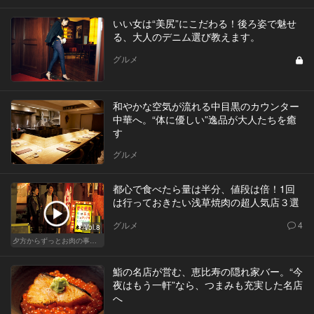
いい女は“美尻”にこだわる！後ろ姿で魅せ
る、大人のデニム選び教えます。
グルメ
和やかな空気が流れる中目黒のカウンター
中華へ。“体に優しい”逸品が大人たちを癒
す
グルメ
都心で食べたら量は半分、値段は倍！1回
は行っておきたい浅草焼肉の超人気店３選
グルメ
4
Vol.8
夕方からずっとお肉の事を考えてる貴方へ
鮨の名店が営む、恵比寿の隠れ家バー。“今
夜はもう一軒”なら、つまみも充実した名店
へ