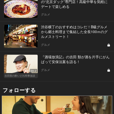
の“北京ダック”専門店！高級中華を気軽に
デートで楽しめる
グルメ
渋谷横丁のおすすめはコレだ！B級グルメ
から郷土料理まで集結した全長100ｍのグ
ルメストリート！
グルメ
『酒場放浪記』の吉田 類が酒を片手にがん
ばって安保法案を語る！
グルメ
Vol.2
吉田類の酔いどれ時事放談
フォローする