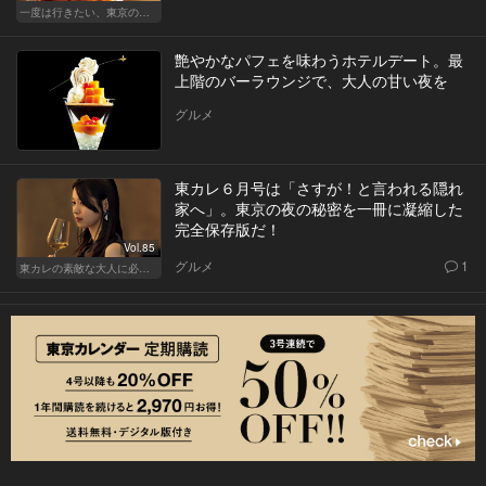
一度は行きたい、東京の鮨の名店
艶やかなパフェを味わうホテルデート。最
上階のバーラウンジで、大人の甘い夜を
グルメ
東カレ６月号は「さすが！と言われる隠れ
家へ」。東京の夜の秘密を一冊に凝縮した
完全保存版だ！
Vol.85
グルメ
1
東カレの素敵な大人に必要なこと