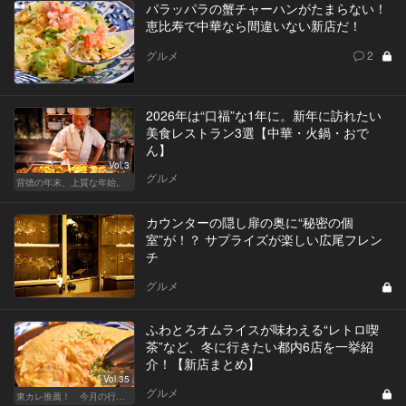
パラッパラの蟹チャーハンがたまらない！
恵比寿で中華なら間違いない新店だ！
グルメ
2
2026年は“口福”な1年に。新年に訪れたい
美食レストラン3選【中華・火鍋・おで
ん】
Vol.3
グルメ
背徳の年末、上質な年始。
カウンターの隠し扉の奥に“秘密の個
室”が！？ サプライズが楽しい広尾フレン
チ
グルメ
ふわとろオムライスが味わえる“レトロ喫
茶”など、冬に行きたい都内6店を一挙紹
介！【新店まとめ】
Vol.35
グルメ
東カレ推薦！ 今月の行くべき店