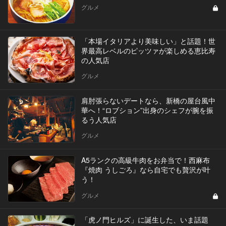
グルメ
「本場イタリアより美味しい」と話題！世
界最高レベルのピッツァが楽しめる恵比寿
の人気店
グルメ
肩肘張らないデートなら、新橋の屋台風中
華へ！“ロブション”出身のシェフが腕を振
るう人気店
グルメ
A5ランクの高級牛肉をお弁当で！西麻布
『焼肉 うしごろ』なら自宅でも贅沢が叶
う！
グルメ
「虎ノ門ヒルズ」に誕生した、いま話題