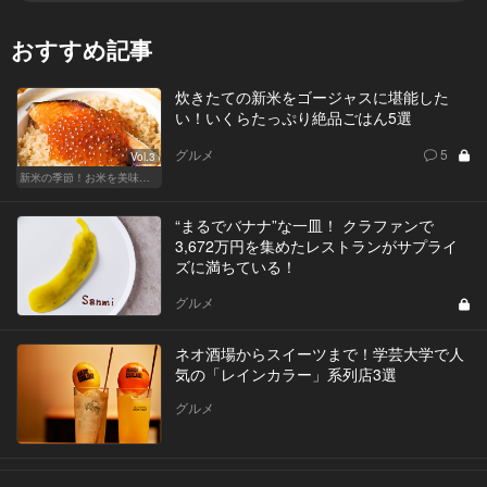
おすすめ記事
炊きたての新米をゴージャスに堪能した
い！いくらたっぷり絶品ごはん5選
グルメ
5
Vol.3
新米の季節！お米を美味しく味わえる和食店
“まるでバナナ”な一皿！ クラファンで
3,672万円を集めたレストランがサプライ
ズに満ちている！
グルメ
ネオ酒場からスイーツまで！学芸大学で人
気の「レインカラー」系列店3選
グルメ