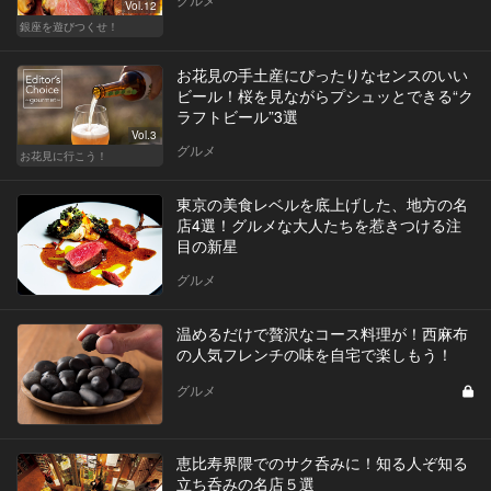
Vol.12
銀座を遊びつくせ！
お花見の手土産にぴったりなセンスのいい
ビール！桜を見ながらプシュッとできる“ク
ラフトビール”3選
Vol.3
グルメ
お花見に行こう！
東京の美食レベルを底上げした、地方の名
店4選！グルメな大人たちを惹きつける注
目の新星
グルメ
温めるだけで贅沢なコース料理が！西麻布
の人気フレンチの味を自宅で楽しもう！
グルメ
恵比寿界隈でのサク呑みに！知る人ぞ知る
立ち呑みの名店５選