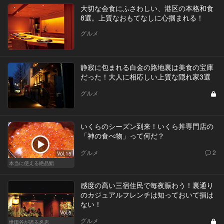
大切な会食にふさわしい、港区の本格和食
8選。上質なおもてなしに心掴まれる！
グルメ
静寂に包まれる白金の路地裏は美食の宝庫
だった！大人に相応しい上質な隠れ家3選
グルメ
いくらのシーズン到来！いくら丼専門店の
「神の食べ物」って何だ？
グルメ
2
Vol.15
本当に使える絶品鮨
感度の高い三宿住民で毎夜賑わう！裏通り
のカジュアルフレンチは知っておいて損は
ない！
Vol.5
グルメ
世田谷が誇る名店