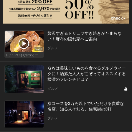
贅沢すぎるトリュフすき焼きがたまらな
い！麻布の隠れ家へご案内
グルメ
Vol.1
トリュフ好きな彼女とデートにおすすめ！東京の人気店
ＧＷは美味しいものを食べるグルメウィー
クに！洒落た大人がこぞってオススメする
松濤のフレンチとは？
グルメ
鮨コースを3万円以下でいただける貴重な
名店。知る人ぞ知る、住宅街の3軒
グルメ