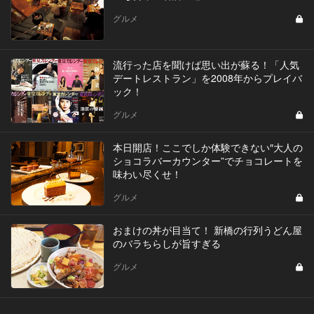
グルメ
流行った店を聞けば思い出が蘇る！「人気
デートレストラン」を2008年からプレイバ
ック！
グルメ
本日開店！ここでしか体験できない″大人の
ショコラバーカウンター”でチョコレートを
味わい尽くせ！
グルメ
おまけの丼が目当て！ 新橋の行列うどん屋
のバラちらしが旨すぎる
グルメ