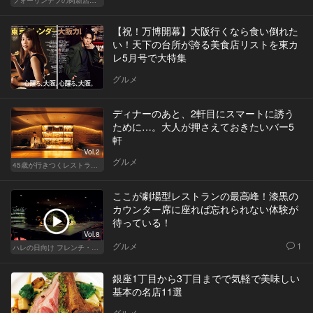
フォーリンデブの肉新店で今宵もオンザライス！
【祝！万博開幕】大阪行くなら食い倒れた
い！天下の台所が誇る美食店リストを東カ
レ5月号で大特集
グルメ
ディナーのあと、2軒目にスマートに誘う
ために…。大人が押さえておきたいバー5
軒
Vol.2
グルメ
45歳が行きつくレストラン＆バー
ここが劇場型レストランの最高峰！漆黒の
カウンター席に座れば忘れられない体験が
待っている！
Vol.8
グルメ
1
ハレの日向け フレンチ・高級店
銀座1丁目から3丁目までで気軽で美味しい
基本の名店11選
グルメ