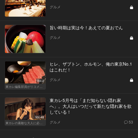
グルメ
旨い時期は実は今！あえての夏おでん
グルメ
ヒレ、ザブトン、ホルモン、俺の東京No.1
はこれだ！
グルメ
Vol.2
東カレ編集部員がリコメンドする俺の東京No.1焼肉
東カレ5月号は「まだ知らない隠れ家
へ」。大人はいつだって新たな隠れ家を欲
している！
Vol.48
グルメ
53
東カレの素敵な大人に必要なこと