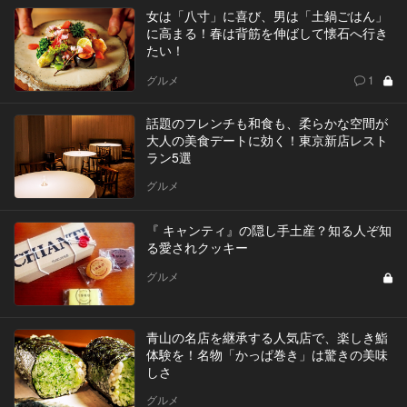
女は「八寸」に喜び、男は「土鍋ごはん」
に高まる！春は背筋を伸ばして懐石へ行き
たい！
グルメ
1
話題のフレンチも和食も、柔らかな空間が
大人の美食デートに効く！東京新店レスト
ラン5選
グルメ
『 キャンティ』の隠し手土産？知る人ぞ知
る愛されクッキー
グルメ
青山の名店を継承する人気店で、楽しき鮨
体験を！名物「かっぱ巻き」は驚きの美味
しさ
グルメ