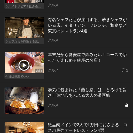
Vol.6
グルメ
グルメトリビア！飲み会やデートで会話のネタになるQ＆A
有名シェフたちが注目する、若きシェフが
いる店。イタリアン、フレンチ、和食など
東京のレストラン4選
Vol.10
グルメ
シェフたちを刺激する店。
年末だから蕎麦屋で飲みたい！コースでゆ
ったり楽しめる銀座の名店！
グルメ
2
Vol.1
今日は蕎麦でいい
湯気に包まれた「蒸し鮨」は、とろける旨
さ！遊び心あふれる大人の港区鮨
グルメ
絶品肉メインで2人で1万円におさまる、コ
スパ最強デートレストラン4選