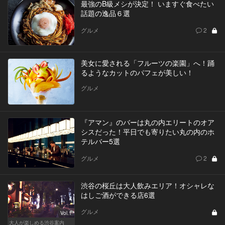
最強のB級メシが決定！ いますぐ食べたい
話題の逸品６選
グルメ
2
美女に愛される「フルーツの楽園」へ！踊
るようなカットのパフェが美しい！
グルメ
『アマン』のバーは丸の内エリートのオア
シスだった！平日でも寄りたい丸の内のホ
テルバー5選
グルメ
2
渋谷の桜丘は大人飲みエリア！オシャレな
はしご酒ができる店6選
グルメ
Vol.1
大人が楽しめる渋谷案内