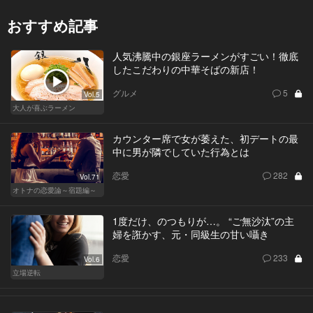
おすすめ記事
人気沸騰中の銀座ラーメンがすごい！徹底
したこだわりの中華そばの新店！
グルメ
5
Vol.5
大人が喜ぶラーメン
カウンター席で女が萎えた、初デートの最
中に男が隣でしていた行為とは
恋愛
282
Vol.71
オトナの恋愛論～宿題編～
1度だけ、のつもりが…。 “ご無沙汰”の主
婦を誑かす、元・同級生の甘い囁き
恋愛
233
Vol.6
立場逆転