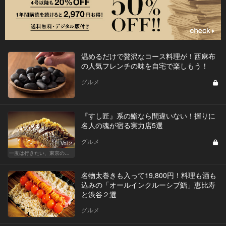
温めるだけで贅沢なコース料理が！西麻布
の人気フレンチの味を自宅で楽しもう！
グルメ
『すし匠』系の鮨なら間違いない！握りに
名人の魂が宿る実力店5選
グルメ
Vol.2
一度は行きたい、東京の鮨の名店
名物太巻きも入って19,800円！料理も酒も
込みの「オールインクルーシブ鮨」恵比寿
と渋谷２選
グルメ