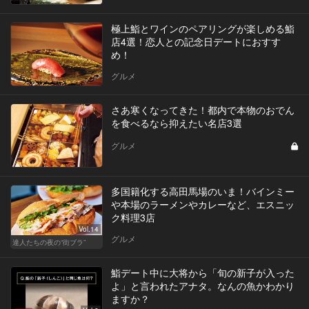
極上鮨とワインのペアリングが楽しめる鮨
店4選！恋人との記念日デートにおすす
め！
グルメ
さあ寒くなってきた！都内で本物のおでん
を食べるなら抑えたい名店3選
グルメ
多国籍化する高田馬場のいま！バインミー
や本場のラーメンやカレーなど、エスニッ
ク料理3店
Vol.14
グルメ
達人たちの夜の“街ブラ”
鮨デート中に大将から「旬の新子が入った
よ」と言われたアナタ。なんの魚かわかり
ますか？