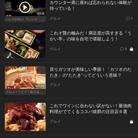
カウンター席に座れば忘れられない体験が
待っている！
Vol.8
グルメ
1
ハレの日向け フレンチ・高級店
これぞ贅の極みだ！満足度が高すぎる『う
かい亭』の味を自宅で堪能しよう！
グルメ
4
戻りガツオが美味しい季節！「カツオのた
たき」の“たたき”ってどういう意味？
グルメ
Vol.15
グルメトリビア！飲み会やデートで会話のネタになるQ＆A
これでワインに合わない訳がない！最強肉
料理がでてくるコスパ抜群の注目店６選
グルメ