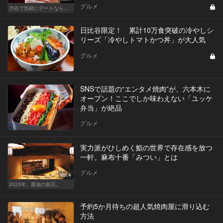
グルメ
渋谷で気軽にデートならここ！ディナーにおすすめのセンスが良い人気店
日比谷限定！ 累計10万食突破の冷やしシ
リーズ「冷やしトマトかつ丼」が大人気
グルメ
SNSで話題の“エンタメ焼肉”が、六本木に
オープン！ここでしか味わえない「ユッケ
弁当」が絶品
グルメ
実力派がひしめく鮨の世界で存在感を放つ
一軒。麻布十番「みつい」とは
グルメ
Vol.4
2025年、最強の新店。
予約5か月待ちの超人気焼肉屋に滑り込む
方法