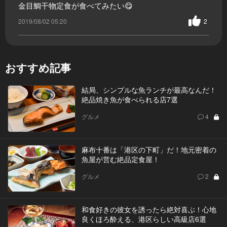
金目鯛干物定食が食べてみたい😋
2019/08/02 05:20
2
おすすめ記事
結局、シンプルな魚ランチが最高なんだ！
絶品焼き魚が食べられる店7選
グルメ
4
麻布十番は「港区の下町」だ！地元密着の
魚屋が営む絶品定食屋！
グルメ
2
和食好きの彼女を誘ったら絶対喜ぶ！心地
良くほろ酔える、港区らしい高級店6選