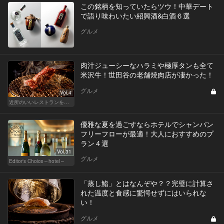
この銘柄を知っていたらツウ！中華デート
で語り味わいたい紹興酒&白酒６選
グルメ
肉汁ジューシーなハラミや極厚タンも全て
米沢牛！世田谷の老舗焼肉店が凄かった！
グルメ
Vol.4
近所のいいレストランを知りたい！東横、目黒線、世田谷などを深堀！
優雅な夏を過ごすならホテルでシャンパン
フリーフローが最適！大人におすすめのプ
ラン４選
Vol.31
グルメ
Editor's Choice～hotel～
「蒸し鮨」とはなんぞや？？完璧に計算さ
れた温度と食感に驚愕せずにはいられな
い！
グルメ