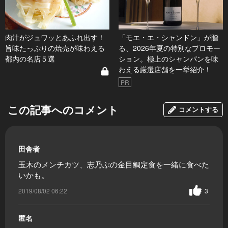
肉汁がジュワッとあふれ出す！
「モエ・エ・シャンドン」が贈
旨味たっぷりの焼売が味わえる
る、2026年夏の特別なプロモー
都内の名店５選
ション。極上のシャンパンを味
わえる厳選店舗を一挙紹介！
PR
この記事へのコメント
コメントする
田舎者
玉木のメンチカツ、志乃ぶの金目鯛定食を一緒に食べた
いかも。
2019/08/02 06:22
3
匿名