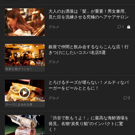
大人のお洒落は「髪」が重要！男女兼用、
見た目を洗練させる究極のヘアケアサロン
グルメ
1
銀座で仲間と飲み会するならこんな店！行
きつけにしたいコスパ名店5選
グルメ
Vol.6
銀座を遊びつくせ！
とろけるチーズが堪らない！メルティなバ
ーガーをビールとともに！
グルメ
2
Vol.7
チーズにまみれる夜
「渋谷で飲もうよ！」に最高な海鮮酒場を
発見。名物“炭炙り鮨”のインパクトに驚
く！
Vol.7