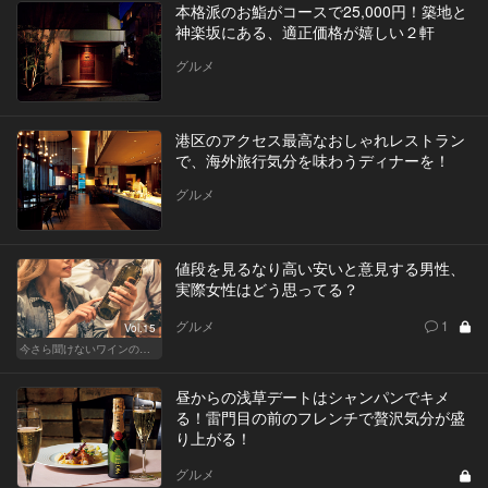
本格派のお鮨がコースで25,000円！築地と
神楽坂にある、適正価格が嬉しい２軒
グルメ
港区のアクセス最高なおしゃれレストラン
で、海外旅行気分を味わうディナーを！
グルメ
値段を見るなり高い安いと意見する男性、
実際女性はどう思ってる？
グルメ
1
Vol.15
今さら聞けないワインの基礎知識
昼からの浅草デートはシャンパンでキメ
る！雷門目の前のフレンチで贅沢気分が盛
り上がる！
グルメ