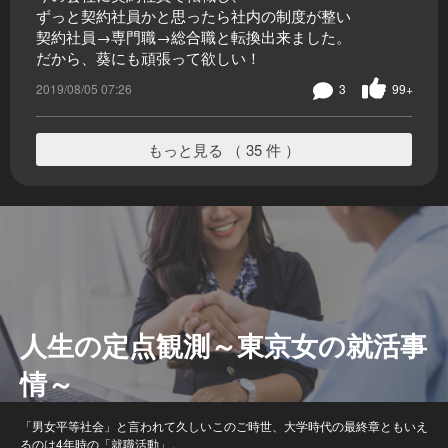
ずっと契約社員かと思ったら社内の制度が整い
契約社員→専門職→総合職と転換出来ました。
だから、葵にも頑張って欲しい！
2019/08/05 07:26
3
99+
もっと見る （ 35 件 ）
人生の定点観測～東京女の就活事
情～
「男女平等社会」と言われて久しいこのご時世、大学時代の最終章ともいえ
るのは4年時の「就職活動」。