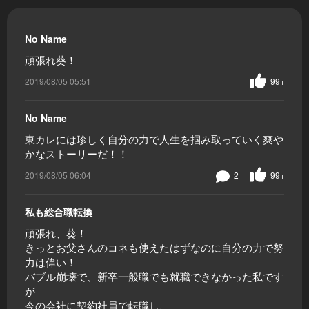
No Name
頑張れ葵！
2019/08/05 05:51
99+
No Name
東カレには珍しく自分の力で人生を掴み取っていく爽や
かなストーリーだ！！
2019/08/05 06:04
2
99+
私も総合職転換
頑張れ、葵！
きっとお父さんのコネも使えたはずなのに自分の力で努
力は偉い！
バブル崩壊で、新卒一般職でも就職できなかった私です
が
今の会社に契約社員で転職し、