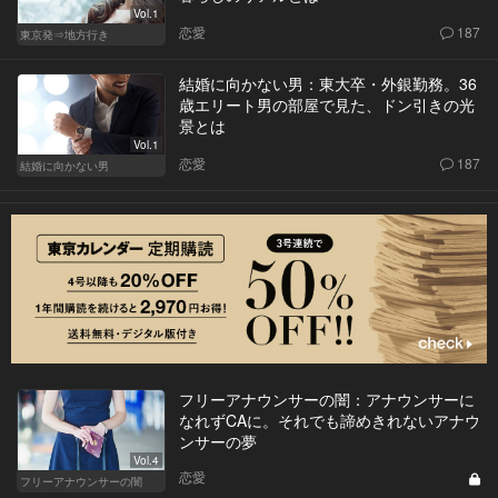
Vol.1
恋愛
187
東京発⇒地方行き
結婚に向かない男：東大卒・外銀勤務。36
歳エリート男の部屋で見た、ドン引きの光
景とは
Vol.1
恋愛
187
結婚に向かない男
フリーアナウンサーの闇：アナウンサーに
なれずCAに。それでも諦めきれないアナウ
ンサーの夢
Vol.4
恋愛
フリーアナウンサーの闇