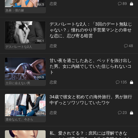
恋愛
89
Vol.5
急募：僕の嫁
デスパレートな2人：「3回のデート無駄じ
ゃない？」憧れのやり手営業マンとの幸せ
な恋に、忍び寄る暗雲
Vol.1
恋愛
48
デスパレートな2人
甘い夜を過ごしたあと、ベッドを抜け出し
た男。女に内緒でしていた信じられないコ
ト
Vol.5
恋愛
135
土日に会えない男
34歳で彼女と初めての海外旅行。男が旅行
中ずっとソワソワしていたワケ
恋愛
23
Vol.14
運命なんて、今さら
私、愛されてる？：庶民には理解できな