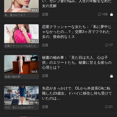
い、セレブ妻の悩み。人生の辛酸をなめた
女の見解
Vol.8
恋愛
108
私、愛されてる？
恋愛クラッシャーな女たち：「私に夢中じ
ゃなかったの…？」交際3ヶ月でフラれた
女の、致命的なミス
Vol.1
恋愛
77
恋愛クラッシャーな女たち
秘書の秘め事：「見た目は大人、心は子
供」のエリートたち。秘書に甘える彼らの
心理とは？
Vol.5
恋愛
秘書の秘め事
失恋がきっかけで、OLから外資系CAに転
職した23歳女。ドバイに移住し待ち受けて
いたのは…
Vol.15
恋愛
21
今日、私たちはあの街で