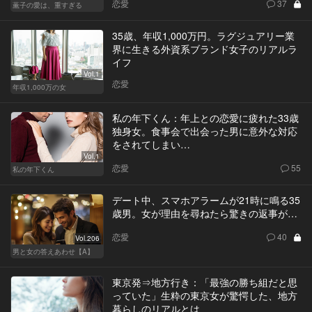
恋愛
37
薫子の愛は、重すぎる
35歳、年収1,000万円。ラグジュアリー業
界に生きる外資系ブランド女子のリアルラ
イフ
Vol.1
恋愛
年収1,000万の女
私の年下くん：年上との恋愛に疲れた33歳
独身女。食事会で出会った男に意外な対応
をされてしまい…
Vol.1
恋愛
55
私の年下くん
デート中、スマホアラームが21時に鳴る35
歳男。女が理由を尋ねたら驚きの返事が…
恋愛
40
Vol.206
男と女の答えあわせ【A】
東京発⇒地方行き：「最強の勝ち組だと思
っていた」生粋の東京女が驚愕した、地方
暮らしのリアルとは