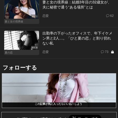
妻と女の境界線：結婚3年目の32歳女が、
夫に秘密で通う“ある場所”とは
恋愛
62
Vol.1
妻と女の境界線
出勤率の下がったオフィスで、年下イケメ
ン男と2人…。「ひと夏の恋」と割り切れ
ない私
Vol.6
恋愛
73
夏の恋
フォローする
この記事が気に入ったらいいね！しよう