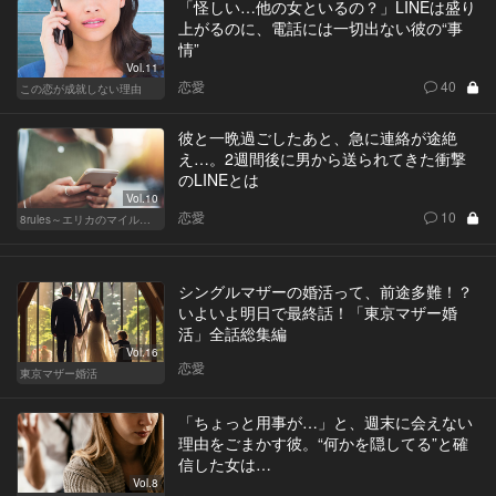
「怪しい…他の女といるの？」LINEは盛り
上がるのに、電話には一切出ない彼の“事
情”
Vol.11
恋愛
40
この恋が成就しない理由
彼と一晩過ごしたあと、急に連絡が途絶
え…。2週間後に男から送られてきた衝撃
のLINEとは
Vol.10
恋愛
10
8rules～エリカのマイルール～
シングルマザーの婚活って、前途多難！？
いよいよ明日で最終話！「東京マザー婚
活」全話総集編
Vol.16
恋愛
東京マザー婚活
「ちょっと用事が…」と、週末に会えない
理由をごまかす彼。“何かを隠してる”と確
信した女は…
Vol.8