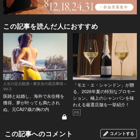
この記事を読んだ人におすすめ
人生の定点観測～東京女の就活事情～
「モエ・エ・シャンドン」が贈
Vol.3
る、2026年夏の特別なプロモー
医師と結婚し、海外で永住権を
ション。極上のシャンパンを味
獲得。夢が叶っても満たされ
わえる厳選店舗を一挙紹介！
ぬ、元CA27歳の胸の内
PR
この記事へのコメント
コメントする