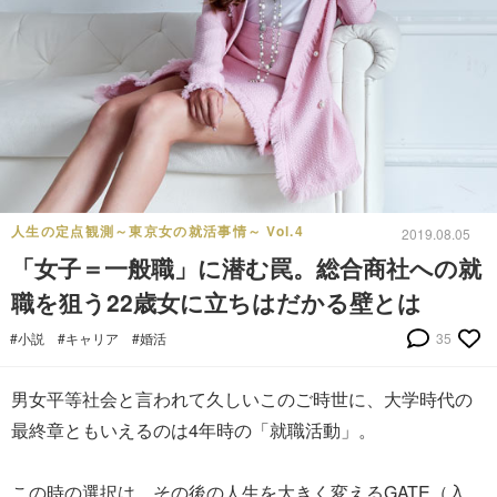
人生の定点観測～東京女の就活事情～ Vol.4
2019.08.05
「女子＝一般職」に潜む罠。総合商社への就
職を狙う22歳女に立ちはだかる壁とは
#小説
#キャリア
#婚活
35
男女平等社会と言われて久しいこのご時世に、大学時代の
最終章ともいえるのは4年時の「就職活動」。
この時の選択は、その後の人生を大きく変えるGATE（入