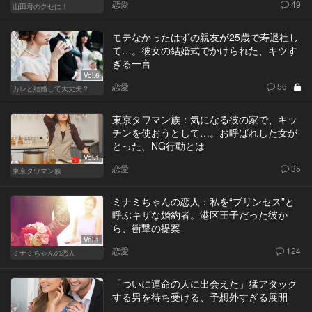
恋愛
49
山田君のクセに！
モテなかったはずの親友が25歳で寿退社し
て…。彼女の結婚式でかけられた、キツす
ぎる一言
Vol.6
恋愛
56
カレと結婚して大丈夫？
東京タワマン族：気になる彼の家で、キッ
チンを使おうとして…。お呼ばれした女が
とった、NG行動とは
Vol.1
恋愛
35
東京タワマン族
ミナミちゃんの恋人：私を“プリンセス”と
呼ぶキザな婚約者。港区王子だった彼か
ら、衝撃の提案
Vol.1
恋愛
124
ミナミちゃんの恋人
「ついに運命の人に出会えた」猛アタック
する男を待ち受ける、予想外すぎる展開