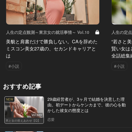
人生の定点観測～東京女の就活事情～ Vol.10
人生の定点
美貌と肩書だけで勝負しない。CAを辞めた
“若さと
ミスコン美女27歳の、セカンドキャリアと
賢い女は
は
全話総集
#小説
#小説
おすすめ記事
29歳経営者が、3ヶ月で結婚を決意した理
NEW
由。初デートからケンカまで、彼の心を動
かした彼女の態度とは
Vol.323
恋愛
男と女の答えあわせ【Q】