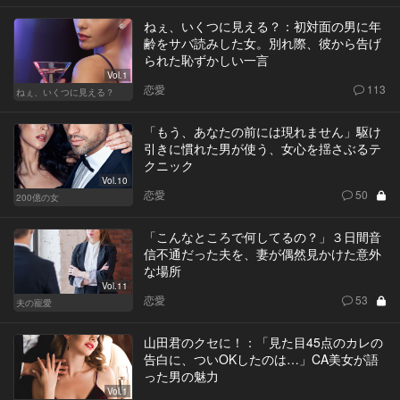
ねぇ、いくつに見える？：初対面の男に年
齢をサバ読みした女。別れ際、彼から告げ
られた恥ずかしい一言
Vol.1
恋愛
113
ねぇ、いくつに見える？
「もう、あなたの前には現れません」駆け
引きに慣れた男が使う、女心を揺さぶるテ
クニック
Vol.10
恋愛
50
200億の女
「こんなところで何してるの？」３日間音
信不通だった夫を、妻が偶然見かけた意外
な場所
Vol.11
恋愛
53
夫の寵愛
山田君のクセに！：「見た目45点のカレの
告白に、ついOKしたのは…」CA美女が語
った男の魅力
Vol.1