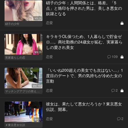
硝子の少年：人間関係とは、格差。「5
点」と烙印を押された男は、美しき悪女の
奴隷となる
Vol.3
恋愛
硝子の少年
キラキラOL保つため、1人暮らしで貯金ゼ
ロ…。商社勤務の24歳女が妬む、実家暮ら
しの愛され美女
Vol.3
恋愛
109
実家暮らしの恋
「いいね200超えの美女でも次はない…」1
度目のデートで、男の気持ちが冷めた女の
言動
Vol.10
恋愛
2
マッチングアプリの答えあわせ【A】
彼女は、果たして悪女だろうか？東京悪女
伝説、開幕。
恋愛
2
Vol.1
＃東京悪女伝説