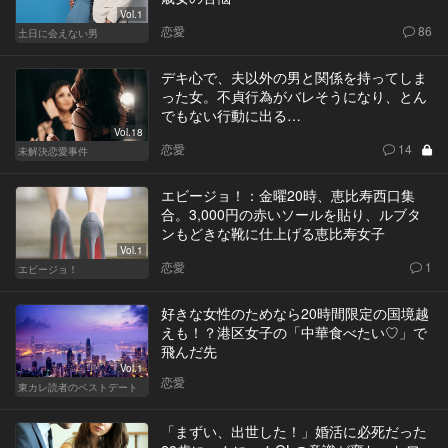
Vol.1
恋愛
86
土日に会えない男
デキ心で、夫以外の男と関係を持ってしま
った女。不貞行為がバレそうになり、とん
でもない行動に出る…
Vol.18
恋愛
14
未解決恋愛事件
エビージョ！：金曜20時、恵比寿西口集
合。3,000円の赤いソールを貼り、ルブタ
ンもどきな靴に仕上げる恵比寿女子
Vol.1
恋愛
1
エビージョ！
好きな女性のためなら20時間限定の国境越
えも！？港区女子の「中華食べたい♡」で
飛んだ先
Vol.1
恋愛
東カレ読者のベストデート
「まずい、出世した！」婚活に必死だった