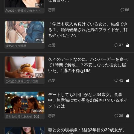
Vol.1
恋愛
86
Age33～分岐点の女たち～
「学歴も収入も負けている女と、結婚でき
る？」婚約破棄された男のプライドが、打
ち砕かれたワケ
Vol.9
恋愛
47
彼女のウラ世界
久々のデートなのに、ハンバーガーを食べ
て1時間で解散…？不安になった彼女に届
いた、1通の不穏なDM
Vol.5
恋愛
42
この恋が成就しない理由
デートしても3回目がない34歳女。食事
中、無意識に女が男を幻滅させているポイ
ントとは
Vol.220
恋愛
36
男と女の答えあわせ【Q】
妻と女の境界線：結婚3年目の32歳女が、