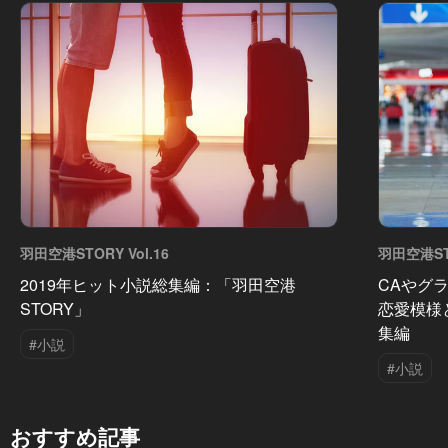
羽田空港STORY Vol.16
羽田空港STO
2019年ヒット小説総集編：「羽田空港
CAやグ
STORY」
恋愛模様
集編
#小説
#小説
おすすめ記事