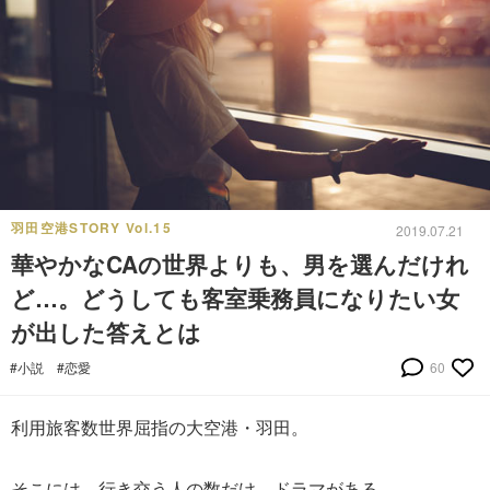
羽田空港STORY Vol.15
2019.07.21
華やかなCAの世界よりも、男を選んだけれ
ど…。どうしても客室乗務員になりたい女
が出した答えとは
#小説
#恋愛
60
利用旅客数世界屈指の大空港・羽田。
そこには、行き交う人の数だけ、ドラマがある。