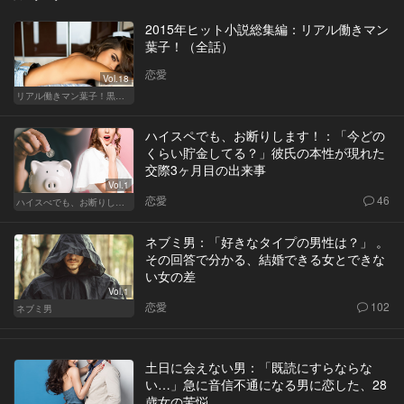
2015年ヒット小説総集編：リアル働きマン
葉子！（全話）
恋愛
Vol.18
リアル働きマン葉子！黒革の編集手帳 written by 内埜さくら
ハイスペでも、お断りします！：「今どの
くらい貯金してる？」彼氏の本性が現れた
交際3ヶ月目の出来事
Vol.1
恋愛
46
ハイスぺでも、お断りします！
ネブミ男：「好きなタイプの男性は？」 。
その回答で分かる、結婚できる女とできな
い女の差
Vol.1
恋愛
102
ネブミ男
土日に会えない男：「既読にすらならな
い…」急に音信不通になる男に恋した、28
歳女の苦悩