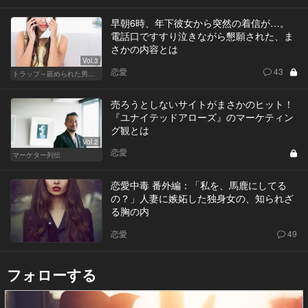
早朝6時、年下彼女から突然の着信が…。
電話口ですすり泣きながら懇願された、ま
さかの内容とは
Vol.3
恋愛
43
トラップ～嵌められた男と女～
売ろうとしないサイトがまさかのヒット！
『ユナイテッドアローズ』のマーケティン
グ観とは
Vol.2
恋愛
マーケター列伝
恋愛中毒 番外編：「私を、馬鹿にしてる
の？」人妻に嫉妬した独身女の、知られざ
る胸の内
恋愛
49
フォローする