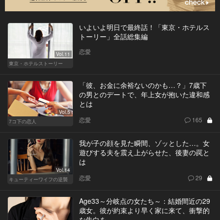
いよいよ明日で最終話！「東京・ホテルス
トーリー」全話総集編
恋愛
Vol.11
東京・ホテルストーリー
「彼、お金に余裕ないのかも…？」7歳下
の男とのデートで、年上女が抱いた違和感
とは
Vol.5
恋愛
165
7コ下の恋人
我が子の顔を見た瞬間、ゾッとした…。女
遊びする夫を震え上がらせた、後妻の罠と
は
Vol.14
恋愛
29
キューティーワイフの逆襲
Age33～分岐点の女たち～：結婚間近の29
歳女。彼が約束より早く家に来て、衝撃的
な告白を…