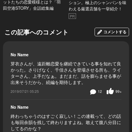
ットたちの恋愛模様とは？「羽
ション。極上のシャンパンを味
田空港STORY」全話総集編
わえる厳選店舗を一挙紹介！
PR
この記事へのコメント
コメントする
No Name
芽衣さんが、遠距離恋愛を継続できている事を知れて良
かった。さりげなく、千佳さんを登場させる所も、ライ
ターさん、上手だなぁ。まだまだ、話を膨らませる事が
出来そうだから、続編を期待します。
2019/07/21 05:25
12
99+
No Name
終わっちゃうのはすごく寂しい！この連載って、どの話
も毎回余韻を残して終わりますよね。敢えて腹八分目に
してるのかな？