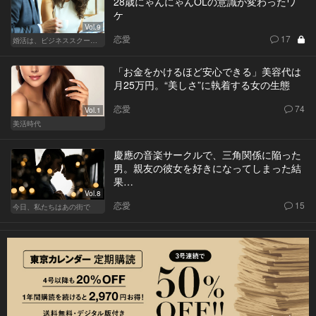
28歳にゃんにゃんOLの意識が変わったワ
ケ
Vol.9
恋愛
17
婚活は、ビジネススクールで！？
「お金をかけるほど安心できる」美容代は
月25万円。“美しさ”に執着する女の生態
恋愛
74
Vol.1
美活時代
慶應の音楽サークルで、三角関係に陥った
男。親友の彼女を好きになってしまった結
果…
Vol.8
恋愛
15
今日、私たちはあの街で