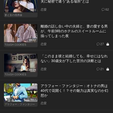
夫に秘密で通う“ある場所”とは
恋愛
62
Vol.1
妻と女の境界線
離婚の話し合い中の夫婦と、妻の愛する男
が、午前3時のホテルのスイートルームに
揃ってしまった夜
Vol.52
恋愛
27
TOUGH COOKIES
「このまま彼と結婚しても、幸せにはなれ
ない」30歳女が下した苦渋の決断とは
恋愛
21
Vol.24
TOUGH COOKIES
アラフォー・ファンタジー：オトナの男は
40代で花開く！？その魅力は真実なのか幻
想か
Vol.1
恋愛
アラフォー・ファンタジー