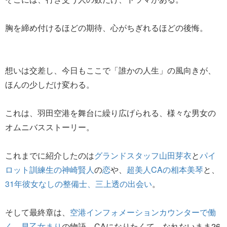
胸を締め付けるほどの期待、心がちぎれるほどの後悔。
想いは交差し、今日もここで「誰かの人生」の風向きが、
ほんの少しだけ変わる。
これは、羽田空港を舞台に繰り広げられる、様々な男女の
オムニバスストーリー。
これまでに紹介したのは
グランドスタッフ山田芽衣
と
パイ
ロット訓練生の神崎賢人
の
恋
や、
超美人CAの相本美琴
と、
31年彼女なしの整備士、三上透の出会い
。
そして最終章は、
空港インフォメーションカウンターで働
く、早乙女まり
の物語。CAになりたくて、なれないまま26