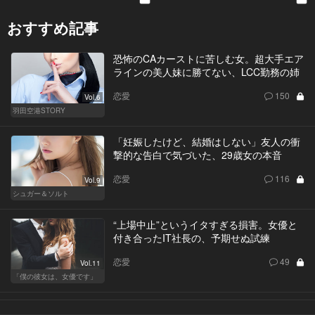
おすすめ記事
恐怖のCAカーストに苦しむ女。超大手エア
ラインの美人妹に勝てない、LCC勤務の姉
恋愛
150
Vol.6
羽田空港STORY
「妊娠したけど、結婚はしない」友人の衝
撃的な告白で気づいた、29歳女の本音
恋愛
116
Vol.9
シュガー＆ソルト
“上場中止”というイタすぎる損害。女優と
付き合ったIT社長の、予期せぬ試練
恋愛
49
Vol.11
「僕の彼女は、女優です」