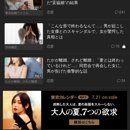
だ“妥協婚”の結果
Vol.1
恋愛
241
東京結婚ファイル
「こんな形で終わるなんて…」男が起こし
た女優とのスキャンダルで、女が驚愕した
真相とは
Vol.8
恋愛
70
渋谷物語
たかが離婚、されど離婚：「妻とは終わっ
ているけれど…」同窓会で再会した女に、
男が告げた衝撃的な話
Vol.1
恋愛
34
たかが離婚、されど離婚