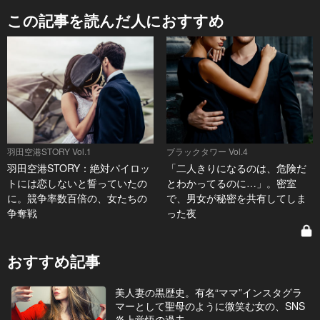
この記事を読んだ人におすすめ
羽田空港STORY Vol.1
ブラックタワー Vol.4
羽田空港STORY：絶対パイロッ
「二人きりになるのは、危険だ
トには恋しないと誓っていたの
とわかってるのに…」。密室
に。競争率数百倍の、女たちの
で、男女が秘密を共有してしま
争奪戦
った夜
おすすめ記事
美人妻の黒歴史。有名“ママ”インスタグラ
マーとして聖母のように微笑む女の、SNS
炎上覚悟の過去