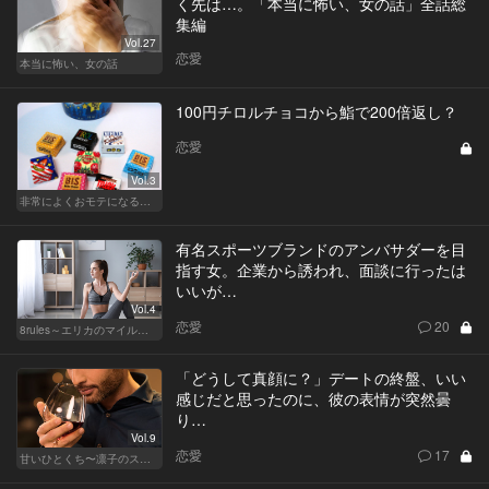
く先は…。「本当に怖い、女の話」全話総
集編
Vol.27
恋愛
本当に怖い、女の話
100円チロルチョコから鮨で200倍返し？
恋愛
Vol.3
非常によくおモテになる殿方のホワイトデー
有名スポーツブランドのアンバサダーを目
指す女。企業から誘われ、面談に行ったは
いいが…
Vol.4
恋愛
20
8rules～エリカのマイルール～
「どうして真顔に？」デートの終盤、いい
感じだと思ったのに、彼の表情が突然曇
り…
Vol.9
恋愛
17
甘いひとくち〜凛子のスイーツ探訪記〜