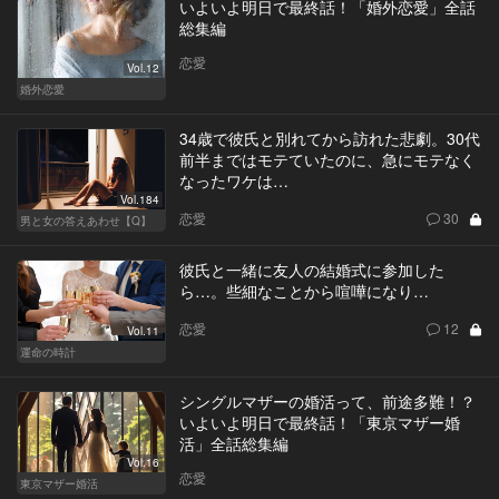
いよいよ明日で最終話！「婚外恋愛」全話
総集編
恋愛
Vol.12
婚外恋愛
34歳で彼氏と別れてから訪れた悲劇。30代
前半まではモテていたのに、急にモテなく
なったワケは…
Vol.184
恋愛
30
男と女の答えあわせ【Q】
彼氏と一緒に友人の結婚式に参加した
ら…。些細なことから喧嘩になり…
恋愛
12
Vol.11
運命の時計
シングルマザーの婚活って、前途多難！？
いよいよ明日で最終話！「東京マザー婚
活」全話総集編
Vol.16
恋愛
東京マザー婚活