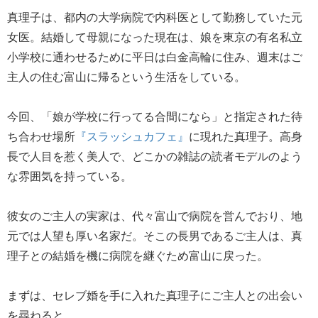
真理子は、都内の大学病院で内科医として勤務していた元
女医。結婚して母親になった現在は、娘を東京の有名私立
小学校に通わせるために平日は白金高輪に住み、週末はご
主人の住む富山に帰るという生活をしている。
今回、「娘が学校に行ってる合間になら」と指定された待
ち合わせ場所
『スラッシュカフェ』
に現れた真理子。高身
長で人目を惹く美人で、どこかの雑誌の読者モデルのよう
な雰囲気を持っている。
彼女のご主人の実家は、代々富山で病院を営んでおり、地
元では人望も厚い名家だ。そこの長男であるご主人は、真
理子との結婚を機に病院を継ぐため富山に戻った。
まずは、セレブ婚を手に入れた真理子にご主人との出会い
を尋ねると、