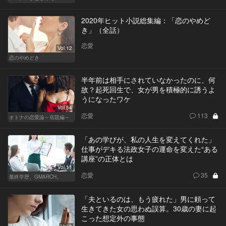
2020年ヒット小説総集編：「恋のやめど
き」（全話）
恋愛
Vol.12
恋のやめどき
半年前は相手にされていなかったのに、何
故？起死回生で、女が男を積極的に誘うよ
うになったワケ
Vol.54
恋愛
113
オトナの恋愛論～宿題編～
「あの学びが、私の人生を変えてくれた」
仕事がデキる法政女子の運命を変えた“ある
講座”の正体とは
Vol.11
恋愛
35
最終学歴、GMARCH。
「夫といるのは、もう疲れた」男に頼って
生きてきた女の思わぬ誤算。30歳の妻に起
こった想定外の事態