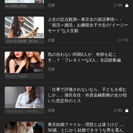
Vol.7
恋愛
98
夫の異変は突然に
人生の定点観測～東京女の就活事情～：
「就活＝婚活」お嬢様女子大生の“イージー
モード”な人生観
Vol.1
恋愛
115
人生の定点観測～東京女の就活事情～
気の合わない同期2人が、奇跡を起こ
す…？「フレネミーな2人」全話総集編
恋愛
Vol.11
フレネミーな2人
「仕事で評価されないなら、子どもを産む
しか…」港区在住・外資金融勤務の女が招
いた想定外のミス
Vol.3
恋愛
82
パーフェクト・ウーマン～都心5区の女たち～
東京結婚ファイル：理想とは違うけど…。
30歳、とにかく結婚できそうな男を選ん