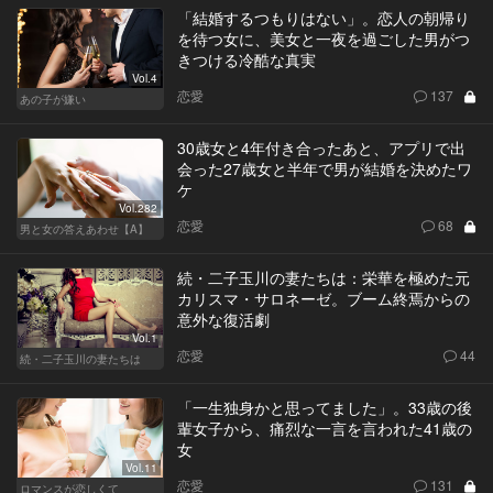
「結婚するつもりはない」。恋人の朝帰り
を待つ女に、美女と一夜を過ごした男がつ
きつける冷酷な真実
Vol.4
恋愛
137
あの子が嫌い
30歳女と4年付き合ったあと、アプリで出
会った27歳女と半年で男が結婚を決めたワ
ケ
Vol.282
恋愛
68
男と女の答えあわせ【A】
続・二子玉川の妻たちは：栄華を極めた元
カリスマ・サロネーゼ。ブーム終焉からの
意外な復活劇
Vol.1
恋愛
44
続・二子玉川の妻たちは
「一生独身かと思ってました」。33歳の後
輩女子から、痛烈な一言を言われた41歳の
女
Vol.11
恋愛
131
ロマンスが恋しくて