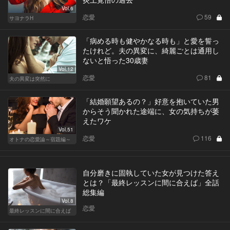
Vol.6
恋愛
59
サヨナラH
「病める時も健やかなる時も」と愛を誓っ
たけれど。夫の異変に、綺麗ごとは通用し
ないと悟った30歳妻
Vol.12
恋愛
81
夫の異変は突然に
「結婚願望あるの？」好意を抱いていた男
からそう聞かれた途端に、女の気持ちが萎
えたワケ
Vol.51
恋愛
116
オトナの恋愛論～宿題編～
自分磨きに固執していた女が見つけた答え
とは？「最終レッスンに間に合えば」全話
総集編
Vol.8
恋愛
最終レッスンに間に合えば