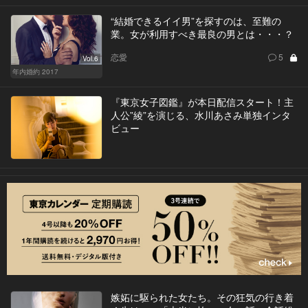
“結婚できるイイ男”を探すのは、至難の
業。女が利用すべき最良の男とは・・・？
恋愛
5
Vol.6
年内婚約 2017
『東京女子図鑑』が本日配信スタート！主
人公”綾”を演じる、水川あさみ単独インタ
ビュー
嫉妬に駆られた女たち。その狂気の行き着