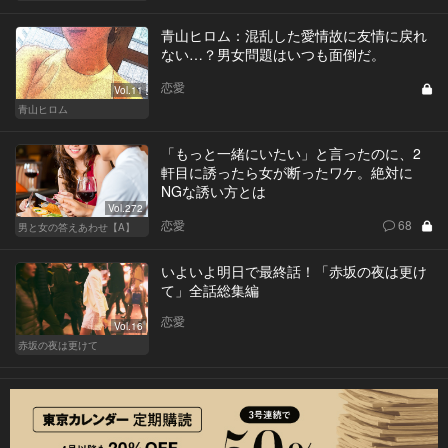
青山ヒロム：混乱した愛情故に友情に戻れ
ない…？男女問題はいつも面倒だ。
恋愛
Vol.11
青山ヒロム
「もっと一緒にいたい」と言ったのに、2
軒目に誘ったら女が断ったワケ。絶対に
NGな誘い方とは
Vol.272
恋愛
68
男と女の答えあわせ【A】
いよいよ明日で最終話！「赤坂の夜は更け
て」全話総集編
恋愛
Vol.16
赤坂の夜は更けて