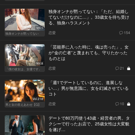
独身オンナが黙ってない：「ただ、結婚し
てないだけなのに…」。33歳女を待ち受け
る、独身ハラスメント
Vol.1
恋愛
154
独身オンナが黙ってない
「芸能界に入った時に、魂は売った」。女
が“金の亡者”と蔑まれても、守りたかった
ものとは
Vol.8
恋愛
21
「僕の彼女は、女優です」
「週1でデートしているのに、進展しな
い…」男が無意識に、女を幻滅させている
コト
Vol.218
恋愛
10
男と女の答えあわせ【Q】
デートで80万円使う43歳・経営者の男。タ
クシーで行ったお店で、25歳女性は大変貌
を遂げ…
Vol.6