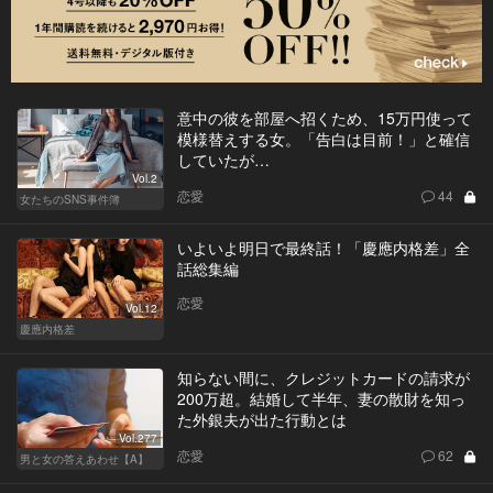
意中の彼を部屋へ招くため、15万円使って
模様替えする女。「告白は目前！」と確信
していたが…
Vol.2
恋愛
44
女たちのSNS事件簿
いよいよ明日で最終話！「慶應内格差」全
話総集編
恋愛
Vol.12
慶應内格差
知らない間に、クレジットカードの請求が
200万超。結婚して半年、妻の散財を知っ
た外銀夫が出た行動とは
Vol.277
恋愛
62
男と女の答えあわせ【A】