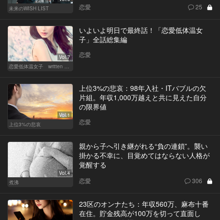
恋愛
25
未来のWISH LIST
いよいよ明日で最終話！「恋愛低体温女
子」全話総集編
恋愛
Vol.7
恋愛低体温女子 written by 内埜さくら
上位3%の悲哀：98年入社・ITバブルの欠
片組。年収1,000万越えと共に見えた自分
の限界値
Vol.1
恋愛
上位3%の悲哀
親から子へ引き継がれる“負の連鎖”。襲い
掛かる不幸に、目覚めてはならない人格が
覚醒する
Vol.4
恋愛
306
煮沸
23区のオンナたち：年収560万、麻布十番
在住。貯金残高が100万を切って直面し