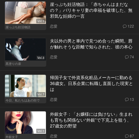
崖っぷち妊活物語：「赤ちゃんはまだな
の？」バリキャリ妻の幸福を破壊した、無
邪気な妊婦の一言
Vol.1
恋愛
122
崖っぷち妊活物語
夫以外の男と車内で見つめ合った瞬間。唇
が触れそうな距離で知らされた、彼の本心
恋愛
74
Vol.3
黒塗りの扉
帰国子女で外資系化粧品メーカーに勤める
36歳女。日系企業に転職し直面した現実と
は
Vol.7
恋愛
13
今日、私たちはあの街で
外銀女子：「お嬢様には負けない」生まれ
も育ちも関係ない“外銀”で下克上を狙う、
27歳女の野望
Vol.1
恋愛
87
外銀女子