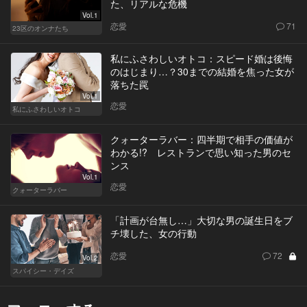
た、リアルな危機
Vol.1
恋愛
71
23区のオンナたち
私にふさわしいオトコ：スピード婚は後悔
のはじまり…？30までの結婚を焦った女が
落ちた罠
Vol.1
恋愛
私にふさわしいオトコ
クォーターラバー：四半期で相手の価値が
わかる!? レストランで思い知った男のセ
ンス
Vol.1
恋愛
クォーターラバー
「計画が台無し…」大切な男の誕生日をブ
チ壊した、女の行動
恋愛
72
Vol.2
スパイシー・デイズ