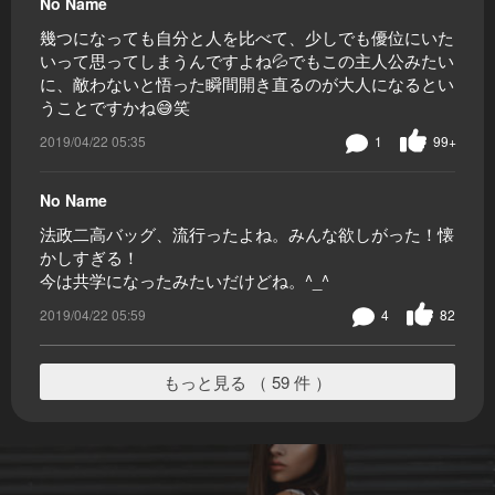
No Name
幾つになっても自分と人を比べて、少しでも優位にいた
いって思ってしまうんですよね💦でもこの主人公みたい
に、敵わないと悟った瞬間開き直るのが大人になるとい
うことですかね😅笑
2019/04/22 05:35
1
99+
No Name
法政二高バッグ、流行ったよね。みんな欲しがった！懐
かしすぎる！
今は共学になったみたいだけどね。^_^
2019/04/22 05:59
4
82
もっと見る （ 59 件 ）