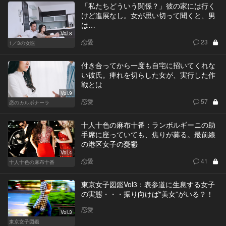
「私たちどういう関係？」彼の家には行く
けど進展なし。女が思い切って聞くと、男
は…
Vol.8
恋愛
23
1／3の女医
付き合ってから一度も自宅に招いてくれな
い彼氏。痺れを切らした女が、実行した作
戦とは
Vol.9
恋愛
57
恋のカルボナーラ
十人十色の麻布十番：ランボルギーニの助
手席に座っていても、焦りが募る。最前線
の港区女子の憂鬱
Vol.4
恋愛
41
十人十色の麻布十番
東京女子図鑑Vol3：表参道に生息する女子
の実態・・・振り向けば"美女”がいる？！
恋愛
Vol.3
東京女子図鑑