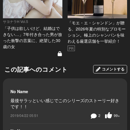
サヨナラH Vol.5
「モエ・エ・シャンドン」が贈
「子供は欲しいけど、結婚はで
る、2026年夏の特別なプロモー
きない…」7年付き合った男が放
ション。極上のシャンパンを味
った衝撃の言葉に、絶望した30
わえる厳選店舗を一挙紹介！
歳の女
PR
この記事へのコメント
コメントする
No Name
最後サラッといい感じでこのシリーズのストーリー好き
です！！
2019/04/22 05:51
2
99+