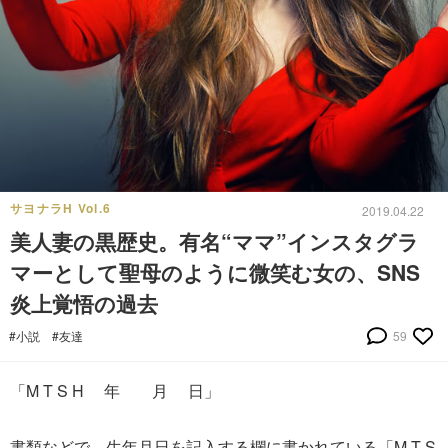
サヨナラH Vol.6
2019.04.22
美人妻の黒歴史。有名“ママ”インスタグラ
マーとして聖母のように微笑む女の、SNS
炎上覚悟の過去
#小説
#友達
59
「M T S H 年 月 日」
書類などで、生年月日を記入する欄に書かれている「M T S