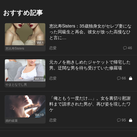
おすすめ記事
恵比寿Sisters：35歳独身女がセレブ妻にな
った同級生と再会。彼女が放った高慢なひ
と言に…
Vol.1
恋愛
46
恵比寿Sisters
元カノを抱きしめたジャケットで帰宅した
男。迂闊な男を待ち受けていた修羅場
恋愛
66
Vol.11
やまとなでし男
「俺ともう一度だけ…」。女を裏切り慰謝
料まで請求された男が、再び姿を現したワ
ケ
Vol.13
恋愛
95
婚約破棄