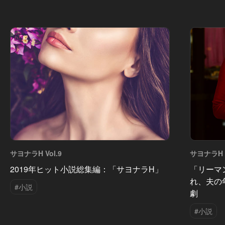
サヨナラH Vol.9
サヨナラH V
2019年ヒット小説総集編：「サヨナラH」
「リーマ
れ、夫の
#小説
劇
#小説