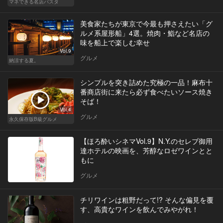
マネできる名店パスタ
美食家たちが東京で今最も押さえたい「グ
ルメ系屋形船」4選。焼肉・鮨など名店の
味を船上で楽しむ幸せ
Vol.9
グルメ
納涼する夏。
シンプルを突き詰めた究極の一品！麻布十
番商店街に来たら必ず食べたいソース焼き
そば！
Vol.4
グルメ
永久保存版B級グルメ
【ほろ酔いシネマVol.9】N.Y.のセレブ御用
達ホテルの映画を、芳醇なロゼワインとと
もに
グルメ
チリワインは粗野だって!? そんな偏見を覆
す、高貴なワインを飲んでみやがれ！