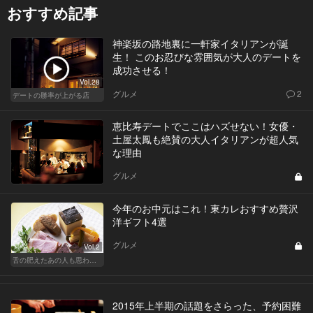
おすすめ記事
神楽坂の路地裏に一軒家イタリアンが誕
生！ このお忍びな雰囲気が大人のデートを
成功させる！
Vol.28
グルメ
2
デートの勝率が上がる店
恵比寿デートでここはハズせない！女優・
土屋太鳳も絶賛の大人イタリアンが超人気
な理由
グルメ
今年のお中元はこれ！東カレおすすめ贅沢
洋ギフト4選
グルメ
Vol.2
舌の肥えたあの人も思わず舌鼓!?厳選お中元
2015年上半期の話題をさらった、予約困難