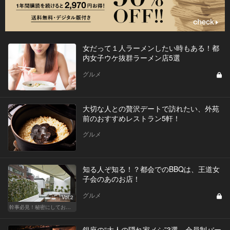
女だって１人ラーメンしたい時もある！都
内女子ウケ抜群ラーメン店5選
グルメ
大切な人との贅沢デートで訪れたい、外苑
前のおすすめレストラン5軒！
グルメ
知る人ぞ知る！？都会でのBBQは、王道女
子会のあのお店！
グルメ
Vol.2
幹事必見！秘密にしておきたい都内BBQ
銀座の“大人の隠れ家メシ”3選。会員制バー