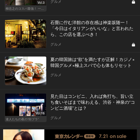
グルメ
Vol.3
柳忠之のコスパ最強！ 一目おかれる、お値打ちワイン
石畳に佇む洋館の存在感は神楽坂随一！
「今日はイタリアンがいいな」と言われた
ら、この店を選ぶべき！
グルメ
夏の韓国旅は“欲”を満たすが正解！カジノ×
韓国グルメ×極上スパで心も体もリセット
グルメ
見た目はコンビニ、入れば角打ち、旨い立
ち食いそばまで味わえる、渋谷・神泉の“コ
ンビニ酒場”とは？
Vol.16
グルメ
達人たちの夜の“街ブラ”