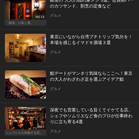
のカツサンド、割烹の定食など
グルメ
Vol.13
「銀座」の表と裏。
東京にいながら台湾プチトリップ気分を！
本場を感じるイマドキ酒場３選
グルメ
鮨デートがマンネリ気味ならここへ！東京
の大人がわざわざ足を運ぶアイデア鮨
グルメ
深夜でも営業している旨くてイケてる店。
シェフやソムリエなど食のプロが仕事終わ
りに立ち寄る4選
Vol.1
グルメ
シェフたちを刺激する店。