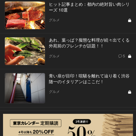
ヒット記事まとめ：都内の絶対旨い肉シリ
ーズ 10選
グルメ
あれ、葉っぱ？擬態な料理が続々出てくる
外苑前のフレンチが話題！！
グルメ
5
青い扉が目印！喧騒を離れて辿り着く渋谷
随一のイタリアンはここだ！
グルメ