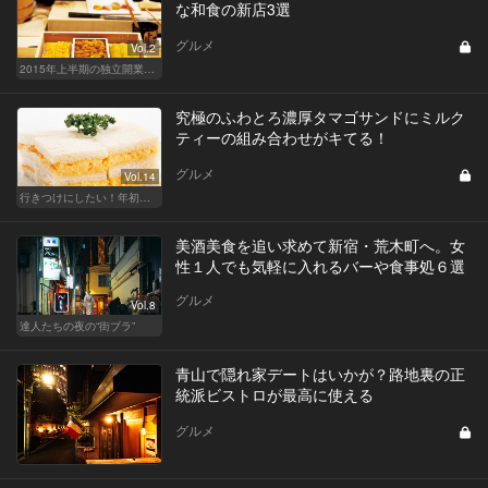
な和食の新店3選
グルメ
Vol.2
2015年上半期の独立開業シェフまとめ
究極のふわとろ濃厚タマゴサンドにミルク
ティーの組み合わせがキてる！
グルメ
Vol.14
行きつけにしたい！年初めのご褒美ランチ
美酒美食を追い求めて新宿・荒木町へ。女
性１人でも気軽に入れるバーや食事処６選
グルメ
Vol.8
達人たちの夜の“街ブラ”
青山で隠れ家デートはいかが？路地裏の正
統派ビストロが最高に使える
グルメ