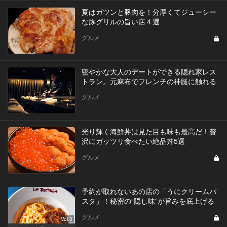
夏はガツンと豚肉を！分厚くてジューシー
な豚グリルの旨い店４選
グルメ
密やかな大人のデートができる隠れ家レス
トラン。元麻布でフレンチの神髄に触れる
グルメ
光り輝く海鮮丼は見た目も味も最高だ！贅
沢にガッツリ食べたい絶品丼5選
グルメ
予約が取れないあの店の「うにクリームパ
スタ」！秘密の“隠し味”が旨みを底上げる
グルメ
Vol.3