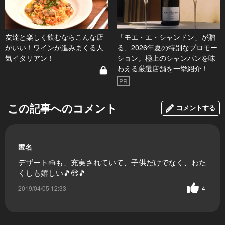
友達と楽しく飲むならこんな店
「モエ・エ・シャンドン」が贈
がいい！ワインが進みまくる人
る、2026年夏の特別なプロモー
気イタリアン！
ション。極上のシャンパンを味
わえる厳選店舗を一挙紹介！
PR
この記事へのコメント
コメントする
匿名
デザート🍰も、充実されていて、子供だけでなく、わた
くしも嬉しい🎵😍🎵
2019/04/05 12:33
4