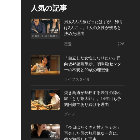
人気の記事
男女3人の旅だったはずが、帰り
は2人に…。1人の女性が残ると
Vol.74
決めた理由
TOUGH COOKIES
恋愛
6
「自立した女性になりたい」日
向坂46藤嶌果歩、初単独センタ
ーの不安と20歳の理想像
ライフスタイル
焼き鳥通が熱狂する渋谷の隠れ
家『とり茶太郎』。14年目も予
約困難であり続ける理由
グルメ
「今日はたくさん甘えちゃお」
再会した母の無邪気な一言に、
Vol.73
娘が激怒した理由