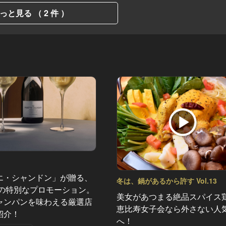
っと見る （ 2 件 ）
エ・シャンドン」が贈る、
冬は、鍋があるから許す Vol.13
夏の特別なプロモーション。
美女があつまる絶品スパイス
ャンパンを味わえる厳選店
恵比寿女子会なら外さない人
紹介！
へ！