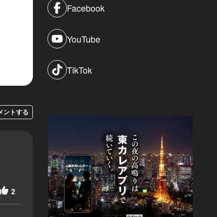
Facebook
YouTube
TikTok
メントする
2