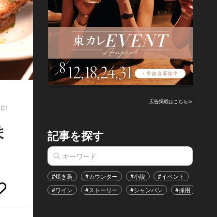
広告掲載はこちら≫
.01
ま
記事を探す
#焼き鳥
#カウンター
#小説
#イベント
#港区
#ワイン
#ストーリー
#シャンパン
#採用
#恋