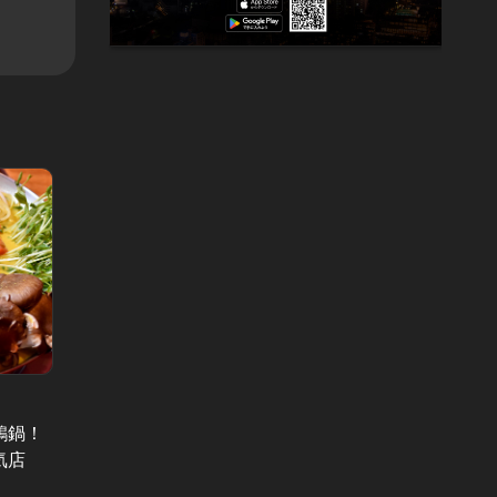
東カレの
大人が楽しめる渋谷案内 Vol.16
鶏鍋！
【1月
渋谷グルメなら2丁目が本丸だ！表
気店
大人は
参道方面から本気で攻めたい旨い店
新号は
怒涛の10選！