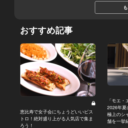
も
おすすめ記事
「モエ・
2026年
恵比寿で女子会にちょうどいいビス
極上のシ
トロ！絶対盛り上がる人気店で集ま
舗を一挙
ろう！