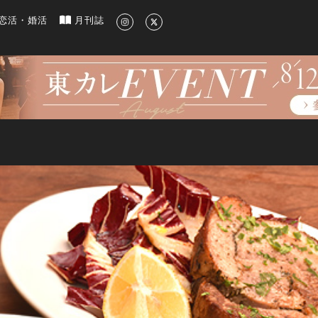
新のグルメ、洗練されたライフスタイル情報
恋活・婚活
月刊誌