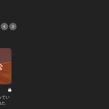
証！
#イタリアン
#デー
8
男と女の答えあわせ【A】 Vol.308
ってい
結婚願望ゼロだった27歳男性が、交
れた
際2年で突然プロポーズ。彼の心が
変わった“理由”とは