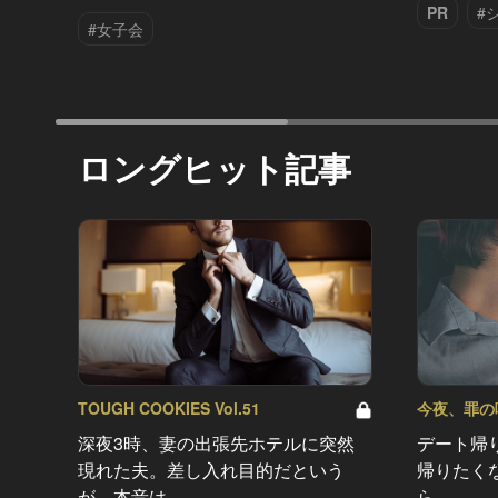
PR
#
#女子会
ロングヒット記事
TOUGH COOKIES Vol.51
今夜、罪の味を
深夜3時、妻の出張先ホテルに突然
デート帰
現れた夫。差し入れ目的だという
帰りたく
が、本音は…
ら…