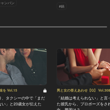
シャンパン
#鍋
 Vol.15
男と女の答えあわせ【Q】 Vol.30
り、タクシーの中で「まだ
「結婚は考えられない」と言
ない」と23歳女が伝えた
た彼氏から、プロポーズをさ
女。勝因は？