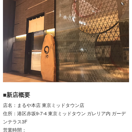
■新店概要
店名：まるや本店 東京ミッドタウン店
住所：港区赤坂9-7-4 東京ミッドタウン ガレリア内 ガーデ
ンテラス3F
営業時間：