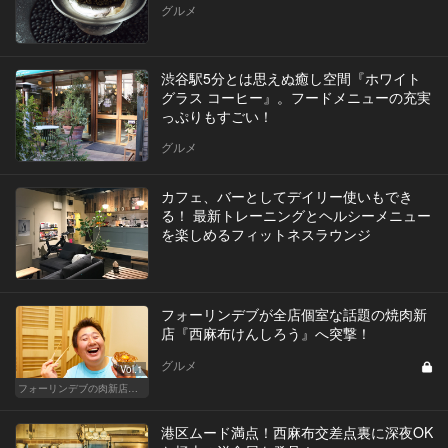
グルメ
渋谷駅5分とは思えぬ癒し空間『ホワイト
グラス コーヒー』。フードメニューの充実
っぷりもすごい！
グルメ
カフェ、バーとしてデイリー使いもでき
る！ 最新トレーニングとヘルシーメニュー
を楽しめるフィットネスラウンジ
フォーリンデブが全店個室な話題の焼肉新
店『西麻布けんしろう』へ突撃！
グルメ
Vol.1
フォーリンデブの肉新店で今宵もオンザライス！
港区ムード満点！西麻布交差点裏に深夜OK