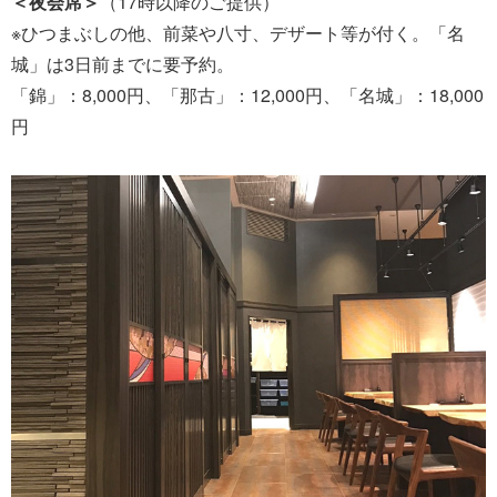
＜夜会席＞
（17時以降のご提供）
※ひつまぶしの他、前菜や八寸、デザート等が付く。「名
城」は3日前までに要予約。
「錦」：8,000円、「那古」：12,000円、「名城」：18,000
円