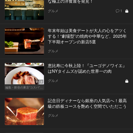
な極上の洋食屋を発見！
グルメ
1
年末年始は美食デートが大人の心をアツく
する！“劇場型”の焼肉や中華など、2025年
下半期オープンの新店5選
グルメ
恵比寿に今秋上陸！『ユーゴデノワイエ』
はNYタイムズが認めた世界一の肉
グルメ
Vol.9
編集・鮓谷の東京“コスパ”カレンダー
記念日ディナーなら銀座の人気店へ！最高
級の鉄板コースを艶めく空間でいただこう
グルメ