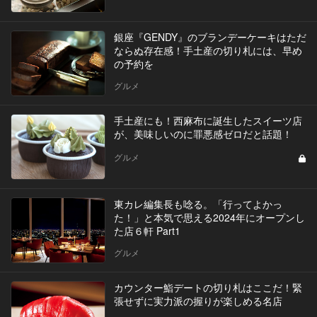
銀座『GENDY』のブランデーケーキはただ
ならぬ存在感！手土産の切り札には、早め
の予約を
グルメ
手土産にも！西麻布に誕生したスイーツ店
が、美味しいのに罪悪感ゼロだと話題！
グルメ
東カレ編集長も唸る。「行ってよかっ
た！」と本気で思える2024年にオープンし
た店６軒 Part1
グルメ
カウンター鮨デートの切り札はここだ！緊
張せずに実力派の握りが楽しめる名店