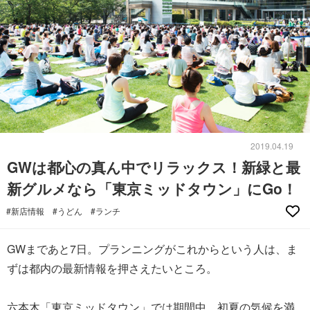
2019.04.19
GWは都心の真ん中でリラックス！新緑と最
新グルメなら「東京ミッドタウン」にGo！
#新店情報
#うどん
#ランチ
GWまであと7日。プランニングがこれからという人は、ま
ずは都内の最新情報を押さえたいところ。
六本木「東京ミッドタウン」では期間中、初夏の気候を満