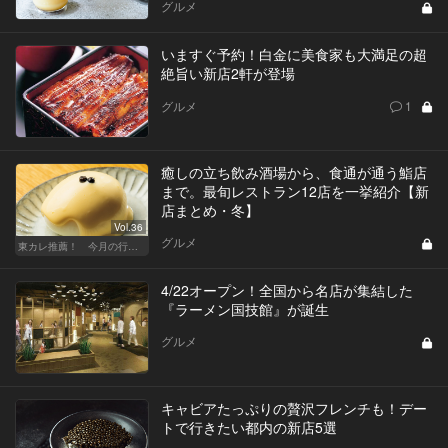
グルメ
いますぐ予約！白金に美食家も大満足の超
絶旨い新店2軒が登場
グルメ
1
癒しの立ち飲み酒場から、食通が通う鮨店
まで。最旬レストラン12店を一挙紹介【新
店まとめ・冬】
Vol.36
グルメ
東カレ推薦！ 今月の行くべき店
4/22オープン！全国から名店が集結した
『ラーメン国技館』が誕生
グルメ
キャビアたっぷりの贅沢フレンチも！デー
トで行きたい都内の新店5選