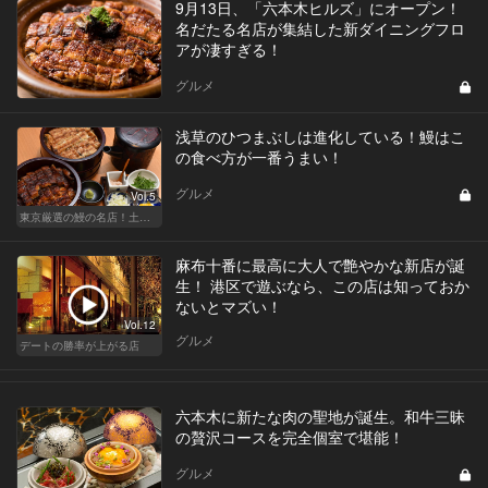
9月13日、「六本木ヒルズ」にオープン！
名だたる名店が集結した新ダイニングフロ
アが凄すぎる！
グルメ
浅草のひつまぶしは進化している！鰻はこ
の食べ方が一番うまい！
グルメ
Vol.5
東京厳選の鰻の名店！土用の丑の日じゃなくても行きたい
麻布十番に最高に大人で艶やかな新店が誕
生！ 港区で遊ぶなら、この店は知っておか
ないとマズい！
Vol.12
グルメ
デートの勝率が上がる店
六本木に新たな肉の聖地が誕生。和牛三昧
の贅沢コースを完全個室で堪能！
グルメ