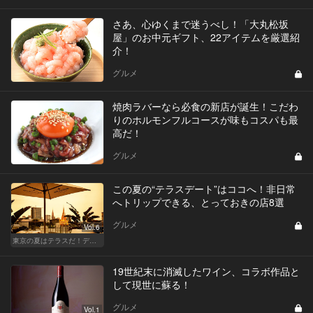
さあ、心ゆくまで迷うべし！「大丸松坂
屋」のお中元ギフト、22アイテムを厳選紹
介！
グルメ
焼肉ラバーなら必食の新店が誕生！こだわ
りのホルモンフルコースが味もコスパも最
高だ！
グルメ
この夏の“テラスデート”はココへ！非日常
へトリップできる、とっておきの店8選
グルメ
Vol.6
東京の夏はテラスだ！デートも女子会も盛り上がること間違いなし！
19世紀末に消滅したワイン、コラボ作品と
して現世に蘇る！
グルメ
Vol.1