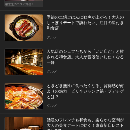
柳忠之のコスパ最強！ 一目おかれる、お値打ちワイン
季節の土鍋ごはんに歓声が上がる！大人の
しっぽりデートで訪れたい、注目の星付き
和食店
グルメ
人気店のシェフたちから「いい店だ」と推
される和食店。大人が普段使いしたくなる
一軒
グルメ
ときどき無性に食べたくなる、背徳感が何
よりの魅力！ピリ辛ジャンク鍋・プデチゲ
とは？
グルメ
話題のフレンチも和食も、柔らかな空間が
大人の美食デートに効く！東京新店レスト