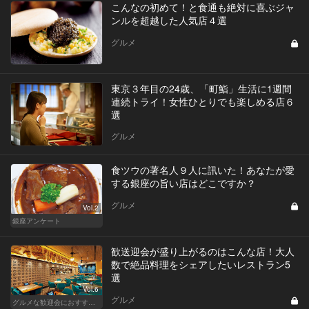
こんなの初めて！と食通も絶対に喜ぶジャ
ンルを超越した人気店４選
グルメ
東京３年目の24歳、「町鮨」生活に1週間
連続トライ！女性ひとりでも楽しめる店６
選
グルメ
食ツウの著名人９人に訊いた！あなたが愛
する銀座の旨い店はどこですか？
グルメ
Vol.2
銀座アンケート
歓送迎会が盛り上がるのはこんな店！大人
数で絶品料理をシェアしたいレストラン5
選
Vol.6
グルメ
グルメな歓迎会におすすめな東京の人気店