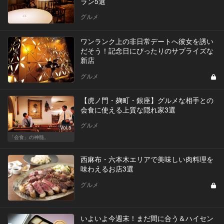
ラン5選
グルメ
ワンランク上の非日常デートへ彼女を誘い
だそう！記念日にぴったりのサプライズな
新店
グルメ
【虎ノ門・麹町・銀座】グルメな相手との
会食に使える上質な隠れ家3選
グルメ
Vol.5
「会食」の神髄。
西麻布・六本木エリアで美味しい肉料理を
味わえるお店3選
グルメ
いよいよ今週末！まだ間に合う＆ハイセン