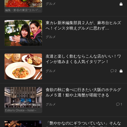
グルメ
Vol.17
編集・鮓谷の東京“コスパ”カレンダー
東カレ新米編集部員２人が、麻布台ヒルズ
へ！インスタ映えグルメに思わず…
グルメ
友達と楽しく飲むならこんな店がいい！ワ
インが進みまくる人気イタリアン！
グルメ
2
食欲の秋に食べに行きたい大阪のホテルグ
ルメ５選！鮨や上海蟹が堪能できる
グルメ
1
Vol.34
Editor's Choice～hotel～
「艶やかなのにギラついていない」そんな