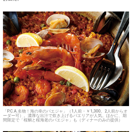
「P.C.A.名物！海の幸のパエジャ」（1人前・￥1,300。2人前からオ
ーダー可）。濃厚な出汁で炊き上げるパエリアが人気。ほかに、期
間限定で「桜鯛と桜海老のパエジャ」も（ディナーのみの提供）