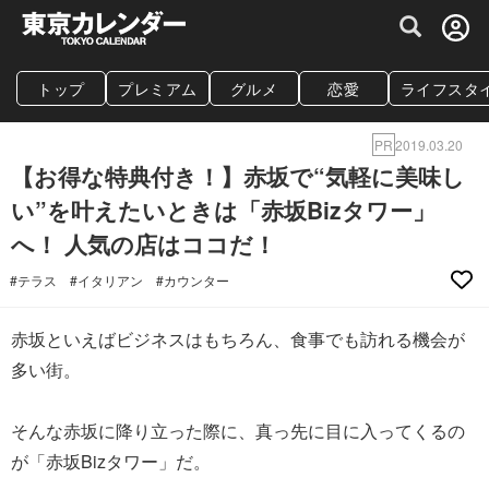
グルメ情報・プレミアムレストラン予約サイト
トップ
プレミアム
グルメ
恋愛
ライフスタ
PR
2019.03.20
【お得な特典付き！】赤坂で“気軽に美味し
い”を叶えたいときは「赤坂Bizタワー」
へ！ 人気の店はココだ！
#テラス
#イタリアン
#カウンター
赤坂といえばビジネスはもちろん、食事でも訪れる機会が
多い街。
そんな赤坂に降り立った際に、真っ先に目に入ってくるの
が「赤坂Bizタワー」だ。