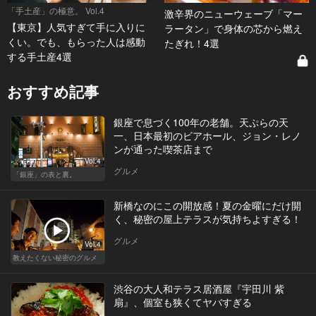
「手土産」の極意。 Vol.4
激辛界のニューウェーブ「マー
【東京】人気すぎて手に入りに
ラータン」で身体の芯から燃え
くい。でも、もらった人は感動
たぎれ！4選
する手土産4選
おすすめ記事
銀座で息づく100年の老舗。天ぷらの天
一、日本最初のビアホール、ジョン・レノ
ンが通った喫茶店まで
Vol.4
グルメ
「銀座」の表と裏。
新橋なのにこの開放感！夏の金曜にだけ開
く、秘密の屋上テラスが気持ちよすぎる！
グルメ
Vol.4
教えたくない秘密のグルメ
渋谷の大人和テラス居酒屋『宇田川 紫
扇』、個室も狭くてヤバすぎる