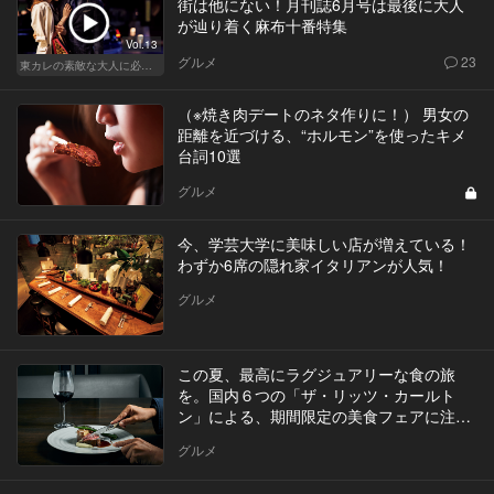
街は他にない！月刊誌6月号は最後に大人
が辿り着く麻布十番特集
Vol.13
グルメ
23
東カレの素敵な大人に必要なこと
（※焼き肉デートのネタ作りに！） 男女の
距離を近づける、“ホルモン”を使ったキメ
台詞10選
グルメ
今、学芸大学に美味しい店が増えている！
わずか6席の隠れ家イタリアンが人気！
グルメ
この夏、最高にラグジュアリーな食の旅
を。国内６つの「ザ・リッツ・カールト
ン」による、期間限定の美食フェアに注
目！
グルメ