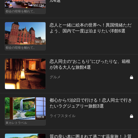
Vol.134
都会の喧噪を離れて。
恋人と一緒に絵本の世界へ！異国情緒ただ
よう、国内で一度は泊まりたい洋館6選
Vol.39
都会の喧噪を離れて。
恋人同士の“おこもり”にぴったりな、箱根
が誇る大人な旅館4選
グルメ
都心から1泊2日で行ける！恋人同士で行き
たいラグジュアリー旅館3選
ライフスタイル
Vol.8
東カレトラベル
質の良い本に囲まれて過ごす温泉旅！上質