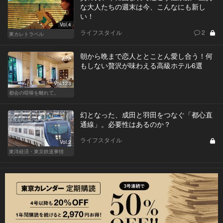
な大人たちの週末は今、こんなにも新し
い！
Vol.4
ライフスタイル
2
東カレトラベル
朝から晩まで恋人ととことん愛し合う！何
もしない贅沢が味わえる高級ホテル6選
Vol.123
都会の喧噪を離れて。
幻となった、成田と羽田をつなぐ「都心直
通線」。必要性はあるのか？
ライフスタイル
Vol.2
東洋経済・東京鉄道事情