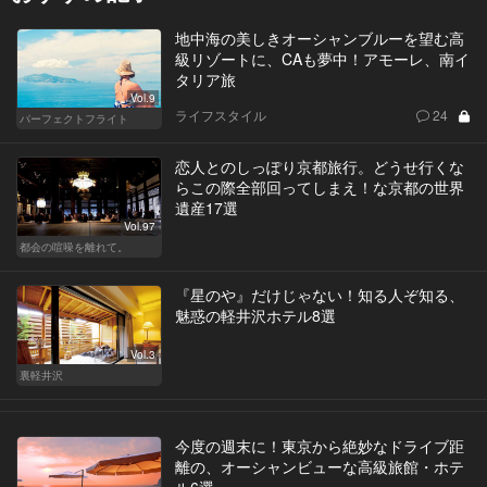
地中海の美しきオーシャンブルーを望む高
級リゾートに、CAも夢中！アモーレ、南イ
タリア旅
Vol.9
ライフスタイル
24
パーフェクトフライト
恋人とのしっぽり京都旅行。どうせ行くな
らこの際全部回ってしまえ！な京都の世界
遺産17選
Vol.97
都会の喧噪を離れて。
『星のや』だけじゃない！知る人ぞ知る、
魅惑の軽井沢ホテル8選
Vol.3
裏軽井沢
今度の週末に！東京から絶妙なドライブ距
離の、オーシャンビューな高級旅館・ホテ
ル6選