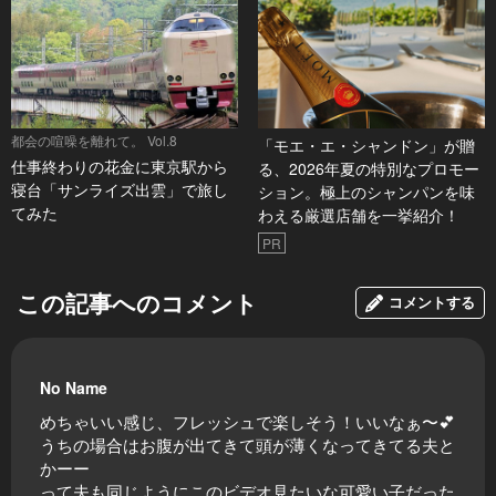
都会の喧噪を離れて。 Vol.8
「モエ・エ・シャンドン」が贈
仕事終わりの花金に東京駅から
る、2026年夏の特別なプロモー
寝台「サンライズ出雲」で旅し
ション。極上のシャンパンを味
てみた
わえる厳選店舗を一挙紹介！
PR
この記事へのコメント
コメントする
No Name
めちゃいい感じ、フレッシュで楽しそう！いいなぁ〜💕
うちの場合はお腹が出てきて頭が薄くなってきてる夫と
かーー
って夫も同じようにこのビデオ見たいな可愛い子だった