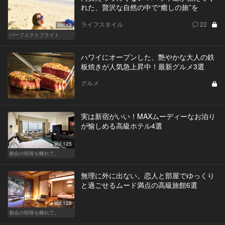
れた、贅沢な自然の中で“癒しの旅”を
ライフスタイル
22
Vol.13
パーフェクトフライト
ハワイにオープンした、艶やかな大人の鉄
板焼きが人気急上昇中！最新グルメ3選
グルメ
実は新宿がいい！MAXムーディーなお泊り
が愉しめる高級ホテル4選
Vol.125
都会の喧噪を離れて。
無理に外に出ない。恋人と部屋でゆっくり
と過ごせるムード満点の高級旅館6選
Vol.128
都会の喧噪を離れて。