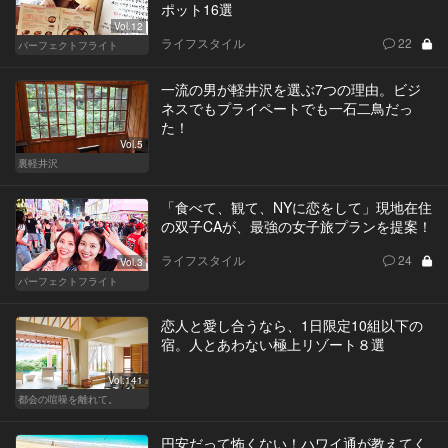
ポット16選
Vol.12
ライフスタイル
22
パーフェクトフライト
一流の男が軽井沢を選ぶ7つの理由。ビジ
ネスでもプライペートでも一石二鳥だっ
た！
Vol.5
裏軽井沢
「食べて、観て、NYに恋をして」現地在住
の双子CAが、最強の女子旅プランを提案！
ライフスタイル
24
Vol.3
パーフェクトフライト
恋人と愛し合うなら、1日限定10組以下の
宿。人とあわない極上リゾート８選
Vol.141
都会の喧噪を離れて。
円安だって怖くない！ハワイ通が教えてく