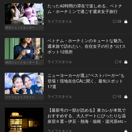
たった42時間の滞在で楽しめる、ベトナ
ム・ホーチミンで過ごす週末女子旅行
ライフスタイル
28
Vol.6
休日ジェットセッター
ベトナム・ホーチミンのキュートな魅力。
週末旅で訪れたい、在住女子の行きつけス
ポット12箇所
Vol.5
ライフスタイル
6
休日ジェットセッター【厳選スポット編】
ニューヨーカーが選ぶ“ベストバーガー”も
登場！現地在住CAに聞く、最旬スポット
17選
Vol.4
ライフスタイル
16
パーフェクトフライト
【最新号の一部が読める】東カレが本気で
おすすめする、大人デートにぴったりな温
泉宿６選～伊豆・熱海・箱根・湯河原etc～
ライフスタイル