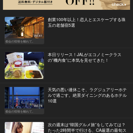
創業100年以上！恋人とエスケープする珠
玉の老舗宿5選
Vol.41
都会の喧噪を離れて。
本日リリース！JALがエコノミークラス
の”機内食”に本気を見せてきた！
天気の悪い連休こそ、ラグジュアリーホテ
ルで過ごす。絶景ダイニングのあるホテル
10選
Vol.78
都会の喧噪を離れて。
次の週末は“韓国グルメ旅”をしてみては？
たった2時間半で行ける、CA厳選の最旬ス