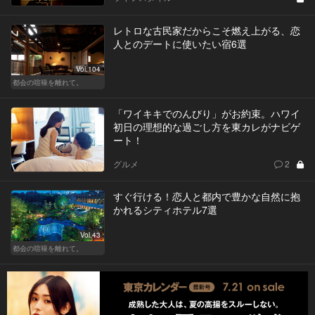
レトロな古民家だからこそ燃え上がる、恋
人とのデートに使いたい宿6選
Vol.104
都会の喧噪を離れて。
「ワイキキでのんびり」がお約束。ハワイ
初日の理想的な過ごし方を東カレがナビゲ
ート！
グルメ
2
すぐ行ける！恋人と都内で豊かな自然に抱
かれるシティホテル7選
Vol.43
都会の喧噪を離れて。