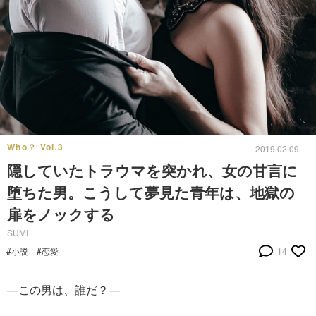
Who？ Vol.3
2019.02.09
隠していたトラウマを突かれ、女の甘言に
堕ちた男。こうして夢見た青年は、地獄の
扉をノックする
SUMI
#小説
#恋愛
14
—この男は、誰だ？—