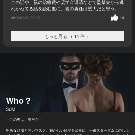
この話や、親の治療費や奨学金返済などで監禁夫から逃
れかねてる話を読む度に、親の責任は重大だと思う。
2019/02/09 09:05
13
もっと見る （ 14 件 ）
Who？
SUMI
—この男は、誰だ？—
明晰な頭脳と甘いマスク、輝かしい経歴を武器に、一躍スターダムにのし上