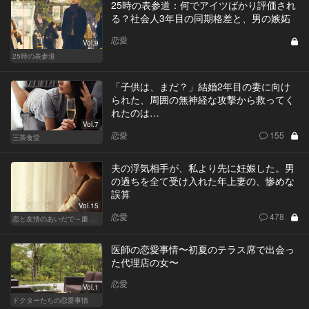
25時の表参道：何でアイツばかり評価され
る？社会人3年目の同期格差と、男の嫉妬
恋愛
Vol.9
25時の表参道
「子供は、まだ？」結婚2年目の妻に向け
られた、周囲の無神経な攻撃から救ってく
れたのは…
Vol.7
恋愛
155
三茶食堂
夫の浮気相手が、私より先に妊娠した。男
の過ちを全て受け入れた年上妻の、惨めな
誤算
Vol.15
恋愛
478
恋と友情のあいだで～廉 Ver.～
医師の恋愛事情〜初夏のテラス席で出会っ
た代理店の女〜
恋愛
Vol.1
ドクターたちの恋愛事情