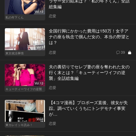
ラサー女の結末は？「私の年下くん」全話
総集編
Vol.13
恋愛
私の年下くん
全国行脚にかかった費用は150万！女子ア
ナの座を執念で掴んだ女の、本当の野望と
は？
Vol.3
恋愛
39
東京就活事情
夫の裏切りでセレブ妻の座を奪われた女の
行く末とは？「キューティーワイフの逆
襲」全話総集編
Vol.12
恋愛
キューティーワイフの逆襲
【4コマ漫画】プロポーズ直後、彼女が失
踪。調べていくうちにトンデモナイ事実
が…
Vol.3
恋愛
東カレイッキ読み！