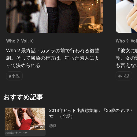
Who？ Vol.10
Who？ Vol
Who？最終話：カメラの前で行われる復讐
「彼女に
劇。そして勝負の行方は、狂った隣人によ
朝、女の
って決められる
も言えな
#小説
#小説
おすすめ記事
2018年ヒット小説総集編：「35歳のヤバい
女」（全話）
恋愛
Vol.22
35歳のヤバい女