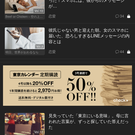
った！スマホには、彼からのメッセージ
が…
Vol.10
恋愛
34
Beef or Chicken～空の上の恋愛模様～
彼氏じゃない男と迎えた朝。女のスマホに
届いた、恐ろしすぎるLINEメッセージの内
容とは
Vol.3
恋愛
44
明日、世界がおわるなら
見失っていた「東京にいる意味」。母に言
われた言葉が、ずっと探していた答えだっ
た
Vol.12