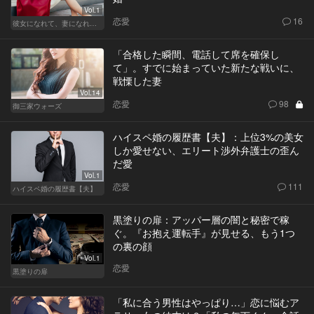
Vol.1
恋愛
16
彼女になれて、妻になれない
「合格した瞬間、電話して席を確保し
て」。すでに始まっていた新たな戦いに、
戦慄した妻
Vol.14
恋愛
98
御三家ウォーズ
ハイスペ婚の履歴書【夫】：上位3%の美女
しか愛せない、エリート渉外弁護士の歪ん
だ愛
Vol.1
恋愛
111
ハイスペ婚の履歴書【夫】
黒塗りの扉：アッパー層の闇と秘密で稼
ぐ。『お抱え運転手』が見せる、もう1つ
の裏の顔
Vol.1
恋愛
黒塗りの扉
「私に合う男性はやっぱり…」恋に悩むア