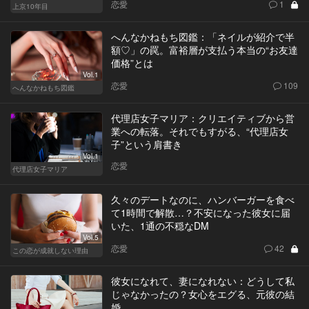
恋愛
1
上京10年目
へんなかねもち図鑑：「ネイルが紹介で半
額♡」の罠。富裕層が支払う本当の“お友達
価格”とは
Vol.1
恋愛
109
へんなかねもち図鑑
代理店女子マリア：クリエイティブから営
業への転落。それでもすがる、“代理店女
子”という肩書き
Vol.1
恋愛
代理店女子マリア
久々のデートなのに、ハンバーガーを食べ
て1時間で解散…？不安になった彼女に届
いた、1通の不穏なDM
Vol.5
恋愛
42
この恋が成就しない理由
彼女になれて、妻になれない：どうして私
じゃなかったの？女心をエグる、元彼の結
婚