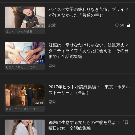
ハイスペ女子の終わりなき苦悩。プライド
が許さなかった「普通の幸せ」
恋愛
50
Vol.4
はいすぺさんが通る
妊娠は、幸せなだけじゃない。波乱万丈マ
タニティライフ「あなたに会える、その日
まで」全話総集編
Vol.12
恋愛
あなたに会える、その日まで
2017年ヒット小説総集編：「東京・ホテル
ストーリー」（全話）
恋愛
Vol.13
東京・ホテルストーリー
都内に生息する女たちの生態を見よ！「日
曜日の女」全話総集編