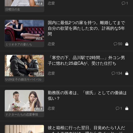
恋愛
1
Vol.8
日曜日の女
国内に最低2つの家を持つ。離婚してまで
自分の欲望を満たした女の、計画的な5年
間
Vol.6
恋愛
50
ミリオネアの妻たち
「寒空の下、品川駅で2時間…」外コン男
子に惚れた25歳CAが、受けた仕打ち
恋愛
134
Vol.20
U-29女子の婚活サバイバル
勤務医の医者は、「彼氏」としての価値は
低い？
恋愛
1
Vol.4
ドクターたちの恋愛事情
彼と箱根に行った翌日、目覚めたら1人だ