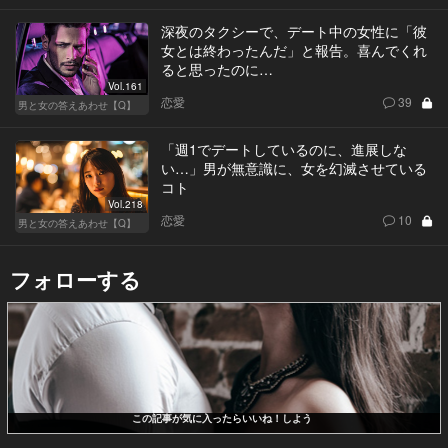
深夜のタクシーで、デート中の女性に「彼
女とは終わったんだ」と報告。喜んでくれ
ると思ったのに…
Vol.161
恋愛
39
男と女の答えあわせ【Q】
「週1でデートしているのに、進展しな
い…」男が無意識に、女を幻滅させている
コト
Vol.218
恋愛
10
男と女の答えあわせ【Q】
フォローする
この記事が気に入ったらいいね！しよう