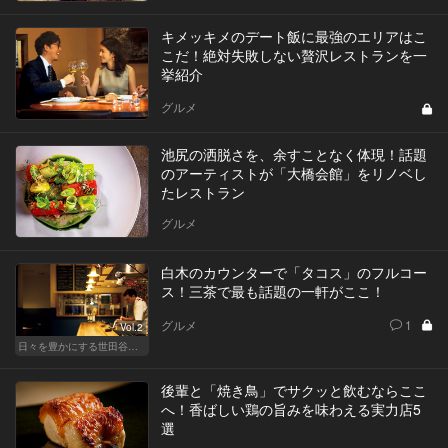
キメッキメのデート飯に最強のエリアはこ
こだ！絶対失敗しない贅沢レストランを一
挙紹介
グルメ
池尻の洒脱さを、余すことなく体現！話題
のアーティストが「大橋会館」をリノベし
たレストラン
グルメ
白木のカウンターで「タコス」のフルコー
ス！三茶で最も話題の一軒がここ！
グルメ
1
Vol.2
日々を豊かにする世田谷の話題店
後輩と「焼き鳥」でサクッと飲むならここ
へ！香ばしい鶏の旨みを味わえる実力店5
選