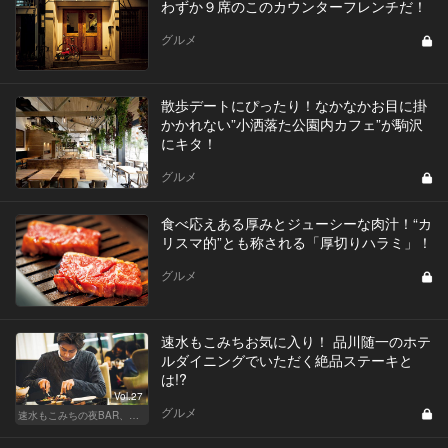
わずか９席のこのカウンターフレンチだ！
グルメ
散歩デートにぴったり！なかなかお目に掛
かかれない”小洒落た公園内カフェ”が駒沢
にキタ！
グルメ
食べ応えある厚みとジューシーな肉汁！“カ
リスマ的”とも称される「厚切りハラミ」！
グルメ
速水もこみちお気に入り！ 品川随一のホテ
ルダイニングでいただく絶品ステーキと
は!?
Vol.27
グルメ
速水もこみちの夜BAR、夜メシ、夜レシピ