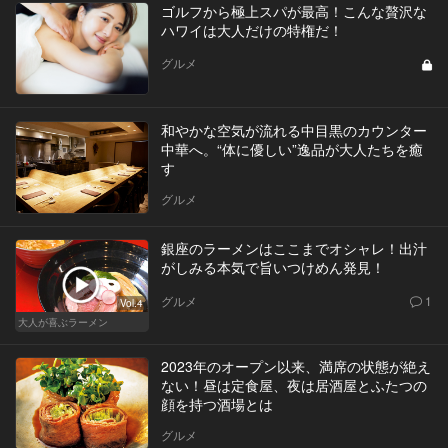
ゴルフから極上スパが最高！こんな贅沢な
ハワイは大人だけの特権だ！
グルメ
和やかな空気が流れる中目黒のカウンター
中華へ。“体に優しい”逸品が大人たちを癒
す
グルメ
銀座のラーメンはここまでオシャレ！出汁
がしみる本気で旨いつけめん発見！
グルメ
1
Vol.4
大人が喜ぶラーメン
2023年のオープン以来、満席の状態が絶え
ない！昼は定食屋、夜は居酒屋とふたつの
顔を持つ酒場とは
グルメ