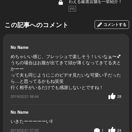
わえる厳選店舗を一挙紹介！
PR
この記事へのコメント
コメントする
No Name
めちゃいい感じ、フレッシュで楽しそう！いいなぁ〜💕
うちの場合はお腹が出てきて頭が薄くなってきてる夫と
かーー
って夫も同じようにこのビデオ見たいな可愛い子だった
ら…と思ってるかもね笑笑
行く相手がいるだけでも感謝しないとですね！
2019/02/21 06:44
28
No Name
いきたーーーーーい‼️
2019/02/21 07:05
1
24