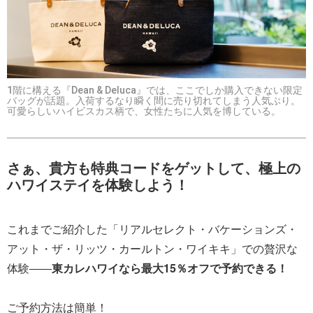
1階に構える『Dean & Deluca』では、ここでしか購入できない限定
バッグが話題。入荷するなり瞬く間に売り切れてしまう人気ぶり。
可愛らしいハイビスカス柄で、女性たちに人気を博している。
さぁ、貴方も特典コードをゲットして、極上の
ハワイステイを体験しよう！
これまでご紹介した「リアルセレクト・バケーションズ・
アット・ザ・リッツ・カールトン・ワイキキ」での贅沢な
体験――
東カレハワイなら最大15％オフで予約できる！
ご予約方法は簡単！