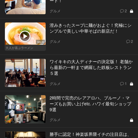
ート！
グルメ
2
澄みきったスープに麺がおよぐ！究極にシ
ンプルで美しい中華そばの新店だ！
グルメ
2
Vol.6
大人が喜ぶラーメン
ワイキキの大人ディナーの決定版！ 老舗か
ら最新の一軒まで網羅した鉄板レストラン
５選
グルメ
1
2時間で完売のレアアロハ、ブルーノ・マ
ーズもお買い上げetc. ハワイ最旬ショップ
9選
グルメ
勝手に認定！神楽坂界隈イチの注目店は、