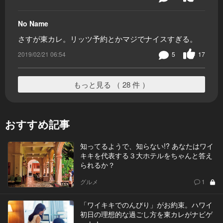
No Name
さすが東カレ。リッツ予約とかマジでナイスすぎる。
2019/02/21 06:54
5
17
もっと見る （ 28 件 ）
おすすめ記事
知ってるようで、知らない!? あなたはワイ
キキを代表する３大ホテルをちゃんと答え
られるか？
グルメ
1
「ワイキキでのんびり」がお約束。ハワイ
初日の理想的な過ごし方を東カレがナビゲ