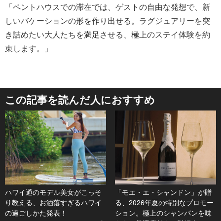
「ペントハウスでの滞在では、ゲストの自由な発想で、新
しいバケーションの形を作り出せる。ラグジュアリーを突
き詰めたい大人たちを満足させる、極上のステイ体験を約
束します。」
この記事を読んだ人におすすめ
ハワイ通のモデル美女がこっそ
「モエ・エ・シャンドン」が贈
り教える、お洒落すぎるハワイ
る、2026年夏の特別なプロモー
の過ごしかた発表！
ション。極上のシャンパンを味