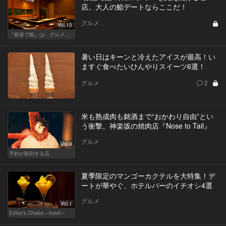
店。大人の鮨デートならここだ！
グルメ
Vol.10
『銀座で鮨』は、グルメな大人のたしなみだ
暑い日はキーンと冷えたアイスが最高！い
ますぐ食べたいひんやりスイーツ6選！
グルメ
2
米も熟成肉も銘酒まで“おかわり自由”とい
う衝撃。神楽坂の焼肉店『Nose to Tail』
グルメ
Vol.9
予約が殺到する店。
夏季限定のマンゴーカクテルを大特集！デ
ートが華やぐ、ホテルバーのイチオシ4選
グルメ
Vol.1
Editor's Choice～hotel～