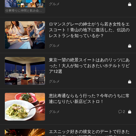
グルメ
Vol.2
仕事帰りに仲間と飲み会！丸の内・品川・新宿の人気店
ロマンスグレーの紳士がうら若き女性をエ
スコート！青山の地下に復活した、伝説の
レストランを知っているか？
グルメ
東京一望の絶景スイートはあのリッツにあ
った！大人が知っておきたいホテルトリビ
ア12選
グルメ
恵比寿通ならもう行った？今年のうちに常
連になりたい新店ビストロ！
グルメ
2
エスニック好きの彼女とのデートで行きた