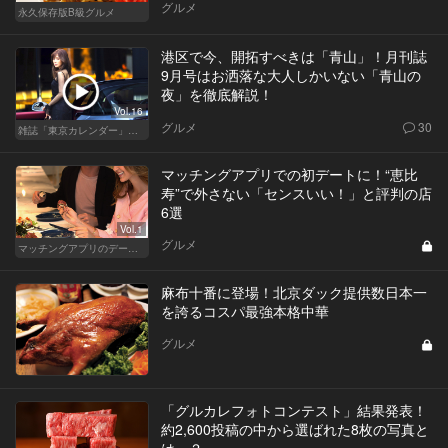
グルメ
永久保存版B級グルメ
港区で今、開拓すべきは「青山」！月刊誌
9月号はお洒落な大人しかいない「青山の
夜」を徹底解説！
Vol.16
グルメ
30
雑誌「東京カレンダー」特集
マッチングアプリでの初デートに！“恵比
寿”で外さない「センスいい！」と評判の店
6選
Vol.1
グルメ
マッチングアプリのデートにおすすめの人気店
麻布十番に登場！北京ダック提供数日本一
を誇るコスパ最強本格中華
グルメ
「グルカレフォトコンテスト」結果発表！
約2,600投稿の中から選ばれた8枚の写真と
は…？