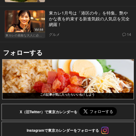
東カレ1月号は「港区の今」を特集。艶や
かな夜を約束する新進気鋭の人気店を完全
網羅！
Vol.68
グルメ
14
東カレの素敵な大人に必要なこと
フォローする
この記事が気に入ったらいいね！しよう
X（旧Twitter）で東京カレンダーを
Instagramで東京カレンダーをフォローする