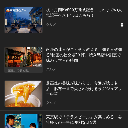
祝・月間PV500万達成記念！これまでの人
気記事ベスト15はこちら！
グルメ
銀座の達人がこっそり教える、知る人ぞ知
る“秘密の社交場”３軒。焼き鳥店や割烹で
味わう大人の時間
Vol.12
グルメ
「銀座」の表と裏。
最高峰の美味が味わえる、食通が唸る名
店！麻布十番で愛され続けるラグジュアリ
ー中華
グルメ
東京駅で「テラスビール」が楽しめる！会
社帰りの一杯に便利な店5選