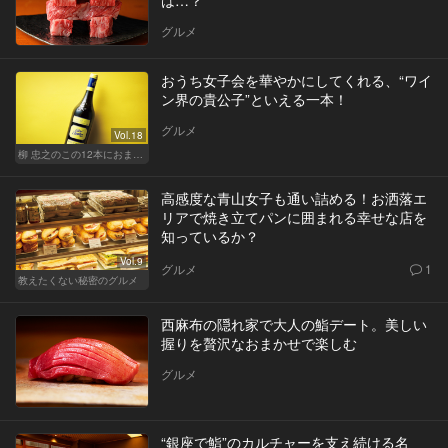
グルメ
おうち女子会を華やかにしてくれる、“ワイ
ン界の貴公子”といえる一本！
グルメ
Vol.18
柳 忠之のこの12本におまかせ
高感度な青山女子も通い詰める！お洒落エ
リアで焼き立てパンに囲まれる幸せな店を
知っているか？
Vol.9
グルメ
1
教えたくない秘密のグルメ
西麻布の隠れ家で大人の鮨デート。美しい
握りを贅沢なおまかせで楽しむ
グルメ
“銀座で鮨”のカルチャーを支え続ける名