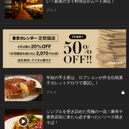
い！銀座のタイ料理店がムード満点！
グルメ
年始の手土産は、ロブションが作る伝統菓
子ガレットデロワで運試し！
グルメ
シンプルを突き詰めた究極の一品！麻布十
番商店街に来たら必ず食べたいソース焼き
そば！
Vol.4