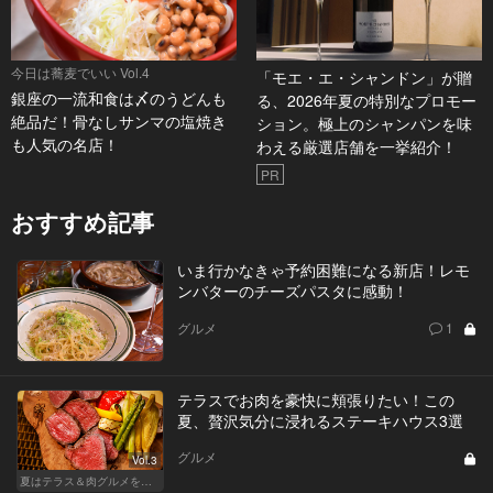
今日は蕎麦でいい Vol.4
「モエ・エ・シャンドン」が贈
銀座の一流和食は〆のうどんも
る、2026年夏の特別なプロモー
絶品だ！骨なしサンマの塩焼き
ション。極上のシャンパンを味
も人気の名店！
わえる厳選店舗を一挙紹介！
PR
おすすめ記事
いま行かなきゃ予約困難になる新店！レモ
ンバターのチーズパスタに感動！
グルメ
1
テラスでお肉を豪快に頬張りたい！この
夏、贅沢気分に浸れるステーキハウス3選
グルメ
Vol.3
夏はテラス＆肉グルメを開放的に楽しもう