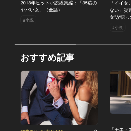
2018年ヒット小説総集編：「35歳の
「イイ女
ヤバい女」（全話）
ない」災難
女”が悟
#小説
#小説
おすすめ記事
「モエ・