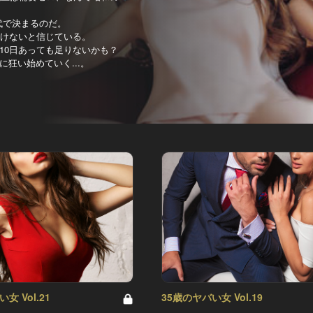
0代で決まるのだ。
負けないと信じている。
10日あっても足りないかも？
狂い始めていく...。
女 Vol.21
35歳のヤバい女 Vol.19