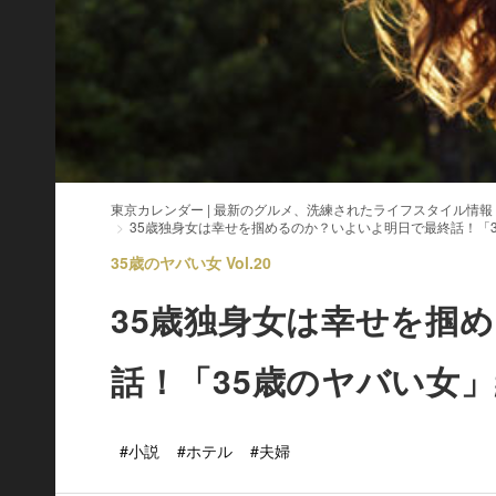
東京カレンダー | 最新のグルメ、洗練されたライフスタイル情報
35歳独身女は幸せを掴めるのか？いよいよ明日で最終話！「
35歳のヤバい女 Vol.20
35歳独身女は幸せを掴
話！「35歳のヤバい女
#小説
#ホテル
#夫婦