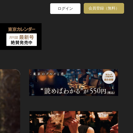
会員登録（無料）
ログイン