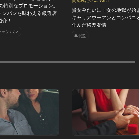
貴女みたいに Vol.1
夏の特別なプロモーション。
貴女みたいに：女の地獄が始
ャンパンを味わえる厳選店
キャリアウーマンとコンパニ
紹介！
歪んだ格差友情
シャンパン
#小説