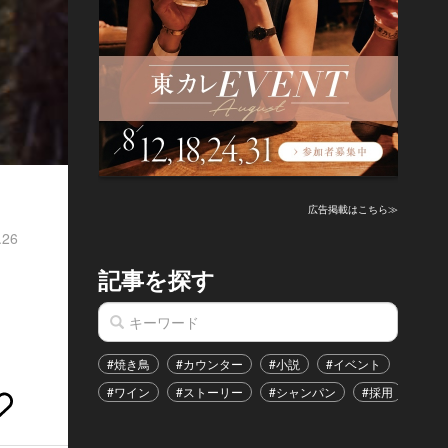
広告掲載はこちら≫
.26
記事を探す
#焼き鳥
#カウンター
#小説
#イベント
#港区
#ワイン
#ストーリー
#シャンパン
#採用
#恋