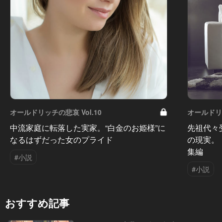
オールドリッチの悲哀 Vol.10
オールドリッ
中流家庭に転落した実家。“白金のお姫様”に
先祖代々
なるはずだった女のプライド
の現実。
集編
#小説
#小説
おすすめ記事