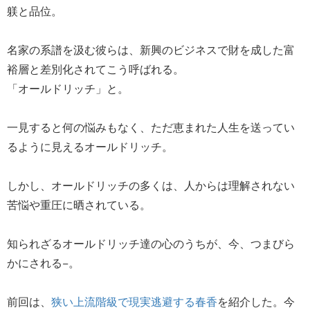
躾と品位。
名家の系譜を汲む彼らは、新興のビジネスで財を成した富
裕層と差別化されてこう呼ばれる。
「オールドリッチ」と。
一見すると何の悩みもなく、ただ恵まれた人生を送ってい
るように見えるオールドリッチ。
しかし、オールドリッチの多くは、人からは理解されない
苦悩や重圧に晒されている。
知られざるオールドリッチ達の心のうちが、今、つまびら
かにされる−。
前回は、
狭い上流階級で現実逃避する春香
を紹介した。今