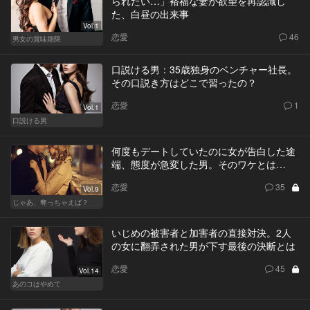
られたい…」裕福な妻が欲望を再認識し
た、白昼の出来事
Vol.1
恋愛
46
男女の賞味期限
口説ける男：35歳独身のベンチャー社長。
その口説き方はどこで習ったの？
恋愛
1
Vol.1
口説ける男
何度もデートしていたのに女が告白した途
端、態度が急変した男。そのワケとは…
恋愛
35
Vol.9
じゃあ、奪っちゃえば？
いじめの被害者と加害者の直接対決。2人
の女に翻弄された男が下す最後の決断とは
恋愛
45
Vol.14
あのコはやめて