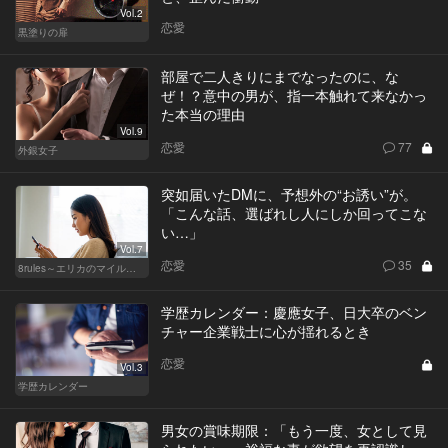
Vol.2
恋愛
黒塗りの扉
部屋で二人きりにまでなったのに、な
ぜ！？意中の男が、指一本触れて来なかっ
た本当の理由
Vol.9
恋愛
77
外銀女子
突如届いたDMに、予想外の“お誘い”が。
「こんな話、選ばれし人にしか回ってこな
い…」
Vol.7
恋愛
35
8rules～エリカのマイルール～
学歴カレンダー：慶應女子、日大卒のベン
チャー企業戦士に心が揺れるとき
恋愛
Vol.3
学歴カレンダー
男女の賞味期限：「もう一度、女として見