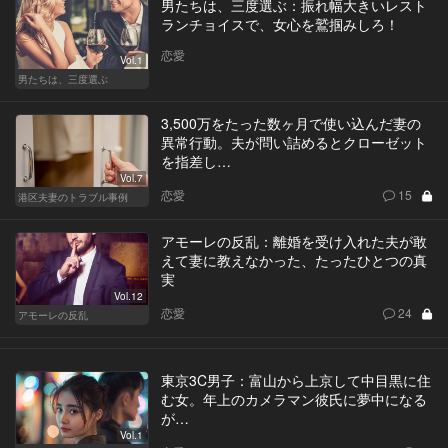
男たちは、三度選ぶ：振れ幅大きいレスト
ランチョイスで、女心を鷲掴みしろ！
恋愛
Vol.1
男たちは、三度選ぶ
3,500万をたった数ヶ月で使い込んだ妻の
異常行動。夫が問い詰めるとクローゼット
を指差し…
Vol.7
恋愛
15
港区夫妻のトラブル事例
アモーレの反乱：離婚を受け入れた夫が敢
えて妻に教えなかった、たったひとつの真
実
Vol.12
恋愛
24
アモーレの反乱
東京3C男子：富山から上京して中目黒に住
む女。年上のカメラマン彼氏に夢中になる
が…
Vol.1