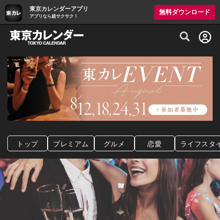
東京カレンダーアプリ
無料ダウンロード
アプリなら超サクサク！
グルメ情報・プレミアムレストラン予約サイト
トップ
プレミアム
グルメ
恋愛
ライフスタ