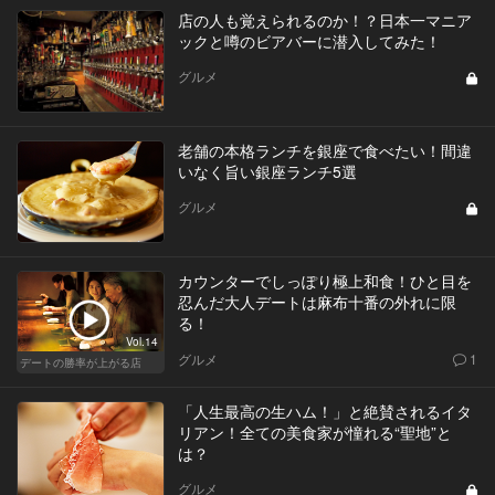
店の人も覚えられるのか！？日本一マニア
ックと噂のビアバーに潜入してみた！
グルメ
老舗の本格ランチを銀座で食べたい！間違
いなく旨い銀座ランチ5選
グルメ
カウンターでしっぽり極上和食！ひと目を
忍んだ大人デートは麻布十番の外れに限
る！
Vol.14
グルメ
1
デートの勝率が上がる店
「人生最高の生ハム！」と絶賛されるイタ
リアン！全ての美食家が憧れる“聖地”と
は？
グルメ