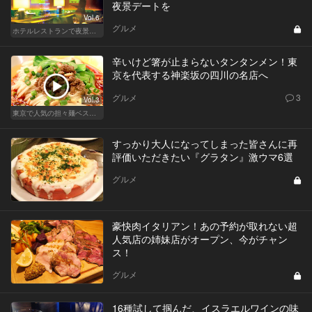
夜景デートを
Vol.6
グルメ
ホテルレストランで夜景デートはやっぱり盛り上がる
辛いけど箸が止まらないタンタンメン！東
京を代表する神楽坂の四川の名店へ
グルメ
3
Vol.3
東京で人気の担々麺ベストセレクション！
すっかり大人になってしまった皆さんに再
評価いただきたい『グラタン』激ウマ6選
グルメ
豪快肉イタリアン！あの予約が取れない超
人気店の姉妹店がオープン、今がチャン
ス！
グルメ
16種試して掴んだ、イスラエルワインの味