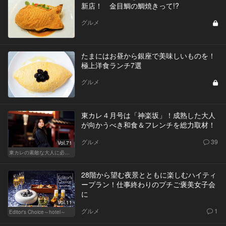
新店！ 金目鯛の鯛焼きって!?
グルメ
たまにはお昼から銀座で美味しいものを！
極上洋食ランチ7選
グルメ
東カレ４月号は「神楽坂」！成熟した大人
が向かうべき和食＆フレンチを総力取材！
グルメ
39
Vol.71
東カレの素敵な大人に必要なこと
28階から望む夜景とともに楽しむハイティ
ープラン！仕事終わりのプチご褒美女子会
に
Vol.11
グルメ
1
Editor's Choice～hotel～