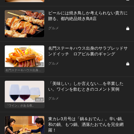
ビールには焼き鳥しか考えられない貴方に
贈る、都内絶品焼き鳥8店
グルメ
名門ステーキハウス出身のサラブレッドサ
ンドイッチ ロアビル裏のギャング
グルメ
Vol.2
名門ステーキハウス出身「サラブレッドサンド」三強
「美味しい」しか言えない…を卒業した
い。ワインを飲むときのコメント実例
グルメ
Vol.8
「ワイン」がある夜。
東カレ3月号は「鍋＆おでん」。辛い鍋、
和の鍋、もつ鍋、洒落たおでんを完全網
羅！