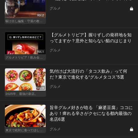
グルメ
Vol.2
駆け出し編集・守屋の教えて 今宵の美食モンスター♡
【グルメトリビア】握りずしの発祥地を知
ってますか？意外と知らない鮨のはじまり
グルメ
Vol.1
グルメトリビア！飲み会やデートで会話のネタになるQ＆A
気付けば大流行の「タコス飲み」って何
だ？東京で進化する“グルメタコス”5選
グルメ
Vol.9
2025年、最強の新店。
旨辛グルメ好きが唸る 「麻婆豆腐」ココに
あり！痺れる辛さがクセになる都内最強の
名店6選
Vol.6
グルメ
東京で絶対に食べてほしい麻婆豆腐！痺れる辛さがクセになる