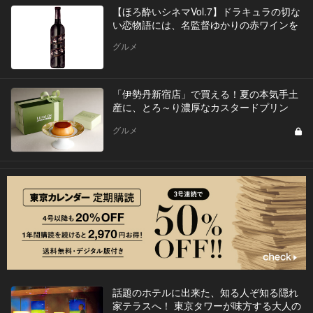
【ほろ酔いシネマVol.7】ドラキュラの切な
い恋物語には、名監督ゆかりの赤ワインを
グルメ
「伊勢丹新宿店」で買える！夏の本気手土
産に、とろ～り濃厚なカスタードプリン
グルメ
話題のホテルに出来た、知る人ぞ知る隠れ
家テラスへ！ 東京タワーが味方する大人の