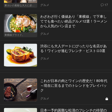
Vol.69
グルメ
17
東カレの素敵な大人に必要なこと
わざわざ行く価値あり「東横線」で下車し
てでも食べたい絶品グルメ12選！ラーメン
から人気のパン店まで
Vol.10
グルメ
東横線プライド。
渋谷にも大人デートにぴったりな名店があ
る！ワインが進むフレンチ・ビストロ3選
グルメ
これが日本の肉とワインの歴史だ！80年代
～現在に至るまでのトレンドをプレイバッ
ク
グルメ
日本一予約困難な松濤のフレンチの待望の