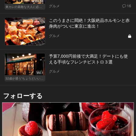
Vol.58
グルメ
16
東カレの素敵な大人に必要なこと
このうまさに悶絶！大阪絶品ホルモンと赤
身肉がついに東京に進出！
グルメ
予算7,000円前後で大満足！デートにも使
える手頃なフレンチビストロ３選
グルメ
Vol.1
32歳が通う“ちょうどいい”価格の店
フォローする