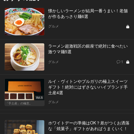
懐かしいラーメンが結局一番うまい！老舗
が作るあっさり麺6選
グルメ
ラーメン超激戦区の銀座で絶対に食べたい
激ウマ麺5選
グルメ
1
ルイ・ヴィトンやブルガリの極上スイーツ
ギフト！絶対にはずさないハイブランド手
土産4選
Vol.5
グルメ
「手土産」の極意。
ホワイトデーの準備はOK？差がつくお洒落
な「焼菓子」ギフトがあればうまくいく！