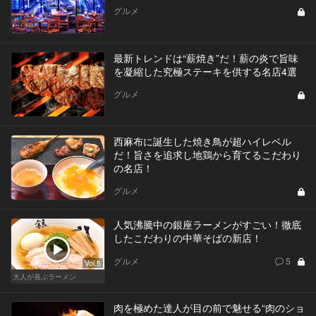
グルメ
最新トレンドは“薪焼き”だ！薪の炎で旨味
を凝縮した究極ステーキを供する名店4選
グルメ
西麻布に誕生した焼き鳥が超ハイレベル
だ！旨さを追求し地鶏から育てるこだわり
の名店！
グルメ
人気沸騰中の銀座ラーメンがすごい！徹底
したこだわりの中華そばの新店！
グルメ
5
Vol.5
大人が喜ぶラーメン
肉を極めた達人が目の前で魅せる“肉のショ