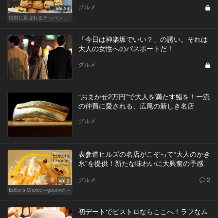
グルメ
Vol.24
絶対に喜ばれるテッパン手土産
「今日は神楽坂でいい？」の誘い。それは
大人の女性へのパスポートだ！
グルメ
“おまかせ2万円”で大人を満たす鮨を！一流
の仲買に愛される、広尾の新しき名店
グルメ
表参道ヒルズの名店がこぞって“大人のかき
氷”を提供！新たな味わいに大興奮の予感
グルメ
2
Vol.2
Editor's Choice～gourmet～
初デートでビストロならここへ！ラフなム