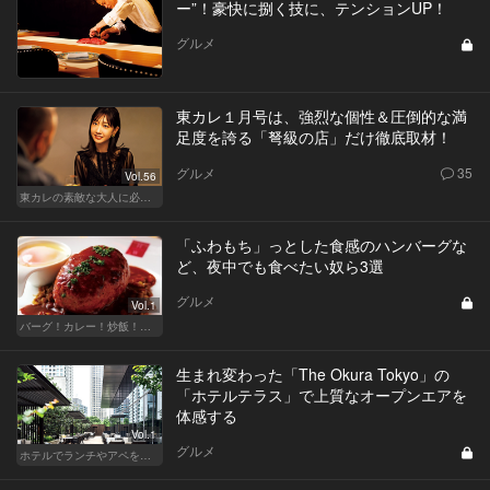
ー”！豪快に捌く技に、テンションUP！
グルメ
東カレ１月号は、強烈な個性＆圧倒的な満
足度を誇る「弩級の店」だけ徹底取材！
グルメ
35
Vol.56
東カレの素敵な大人に必要なこと
「ふわもち」っとした食感のハンバーグな
ど、夜中でも食べたい奴ら3選
グルメ
Vol.1
バーグ！カレー！炒飯！我慢ならぬ深夜のフードテロ
生まれ変わった「The Okura Tokyo」の
「ホテルテラス」で上質なオープンエアを
体感する
Vol.1
グルメ
ホテルでランチやアペを楽しもう！東京の名店へ