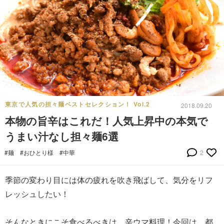
東京で人気の担々麺ベストセレクション！ Vol.2
2018.09.20
本物の旨辛はこれだ！人気上昇中の本気で
うまい汁なし担々麺6選
#麺
#おひとり様
#中華
2
季節の変わり目には体の疲れを吹き飛ばして、気分をリフ
レッシュしたい！
そんなときにこそ食べるべきは、辛ウマ料理！今回は、都