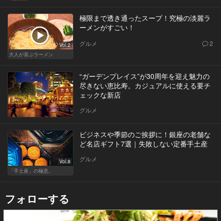
極限まで透き通ったスープ！究極の淡麗ラ
ーメンがすごい！
グルメ
2
Vol.2
大人が喜ぶラーメン
“ガーデンプレイス”が30周年を迎え魅力の
尽きない恵比寿。カジュアルに使える要チ
ェックな新店
グルメ
ビジネスや季節のご挨拶に！銀座の老舗な
ど名店ギフト7選｜失敗しない定番手土産
グルメ
Vol.8
「手土産」の極意。
フォローする