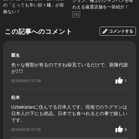
ション。極上のシャンパンを味
の「とっても辛い担々麺」が容
わえる厳選店舗を一挙紹介！
赦ない！
PR
この記事へのコメント
コメントする
匿名
色々な種類が有るのですね😃見ているだけで、新陳代謝
が⤴⤴⤴
2018/09/21 07:48
1
松本
Uzbekistanに住んでる日本人です。現地でのラグマンは
日本人の下にも絶品。日本でも食べれるとの事で嬉しい
です。
2018/09/30 07:35
0