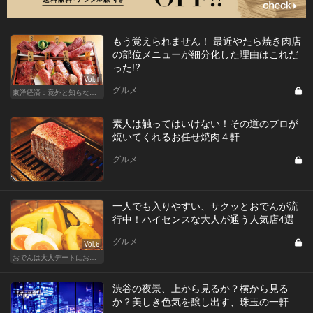
もう覚えられません！ 最近やたら焼き肉店
の部位メニューが細分化した理由はこれだ
った!?
Vol.1
グルメ
東洋経済：意外と知らない「焼肉」の新常識
素人は触ってはいけない！その道のプロが
焼いてくれるお任せ焼肉４軒
グルメ
一人でも入りやすい、サクッとおでんが流
行中！ハイセンスな大人が通う人気店4選
グルメ
Vol.6
おでんは大人デートにおすすめ！ふたりで温まろう
渋谷の夜景、上から見るか？横から見る
か？美しき色気を醸し出す、珠玉の一軒