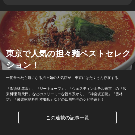
東京で人気の担々麺ベストセレク
ション！
一度食べたら癖になる担々麺の人気店が、東京にはたくさん存在する。
『希須林 赤坂』、『ジーキューブ』、「ウェスティンホテル東京」の『広
東料理 龍天門』などのクリーミーな旨辛系から、『神楽坂芝蘭』『雲林
坊』『栄児家庭料理 本郷店』などの四川料理のシビ辛系も！
この連載の記事一覧