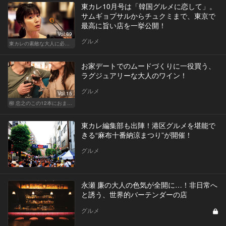
東カレ10月号は「韓国グルメに恋して」。
サムギョプサルからチュクミまで、東京で
最高に旨い店を一挙公開！
Vol.89
グルメ
東カレの素敵な大人に必要なこと
お家デートでのムードづくりに一役買う、
ラグジュアリーな大人のワイン！
グルメ
Vol.15
柳 忠之のこの12本におまかせ
東カレ編集部も出陣！港区グルメを堪能で
きる“麻布十番納涼まつり”が開催！
グルメ
永瀬 廉の大人の色気が全開に…！非日常へ
と誘う、世界的バーテンダーの店
グルメ