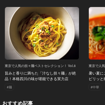
東京で人気の担々麺ベストセレクション！ Vol.8
東京で人
Vol.7
旨みと香りに満ちた「汁なし担々麺」が絶
暑い夏に
品！本格四川の味が堪能できる実力店
ピリッと
#麺
#中華
おすすめ記事