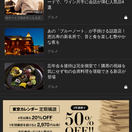
ードで、ワイン片手に会話が弾む人気店4
選
Vol.2
グルメ
初デートで決め手になる店
あの「ブルーノート」が手掛ける話題店！
恵比寿の新名所で、音と食を楽しむ艶やか
な夜を
グルメ
忘年会＆接待は完全個室で！隣席の視線を
気にせず旬の会席料理を堪能できる新店が
登場
グルメ