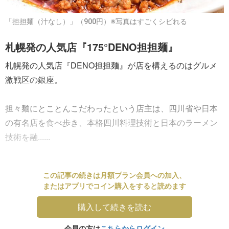
「担担麺（汁なし）」（900円）※写真はすごくシビれる
札幌発の人気店『175°DENO担担麺』
札幌発の人気店『DENO担担麺』が店を構えるのはグルメ
激戦区の銀座。
担々麺にとことんこだわったという店主は、四川省や日本
の有名店を食べ歩き、本格四川料理技術と日本のラーメン
技術を融......
この記事の続きは月額プラン会員への加入、
またはアプリでコイン購入をすると読めます
購入して続きを読む
会員の方は
こちらからログイン