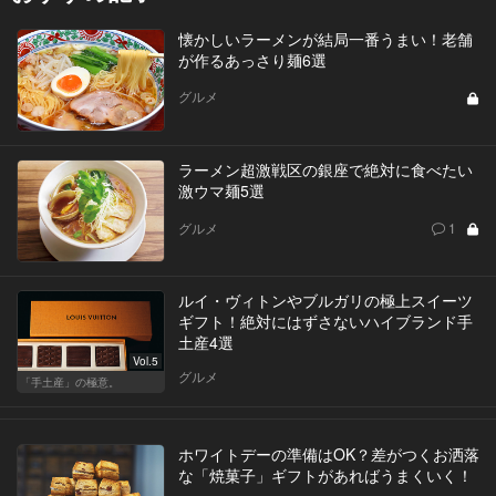
懐かしいラーメンが結局一番うまい！老舗
が作るあっさり麺6選
グルメ
ラーメン超激戦区の銀座で絶対に食べたい
激ウマ麺5選
グルメ
1
ルイ・ヴィトンやブルガリの極上スイーツ
ギフト！絶対にはずさないハイブランド手
土産4選
Vol.5
グルメ
「手土産」の極意。
ホワイトデーの準備はOK？差がつくお洒落
な「焼菓子」ギフトがあればうまくいく！