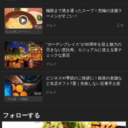
極限まで透き通ったスープ！究極の淡麗ラ
ーメンがすごい！
グルメ
2
Vol.2
大人が喜ぶラーメン
“ガーデンプレイス”が30周年を迎え魅力の
尽きない恵比寿。カジュアルに使える要チ
ェックな新店
グルメ
ビジネスや季節のご挨拶に！銀座の老舗な
ど名店ギフト7選｜失敗しない定番手土産
グルメ
Vol.8
「手土産」の極意。
フォローする