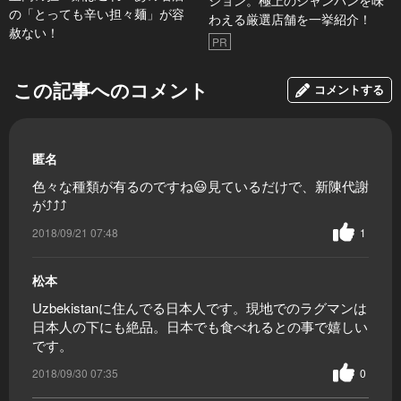
ション。極上のシャンパンを味
の「とっても辛い担々麺」が容
わえる厳選店舗を一挙紹介！
赦ない！
PR
この記事へのコメント
コメントする
匿名
色々な種類が有るのですね😃見ているだけで、新陳代謝
が⤴⤴⤴
2018/09/21 07:48
1
松本
Uzbekistanに住んでる日本人です。現地でのラグマンは
日本人の下にも絶品。日本でも食べれるとの事で嬉しい
です。
2018/09/30 07:35
0