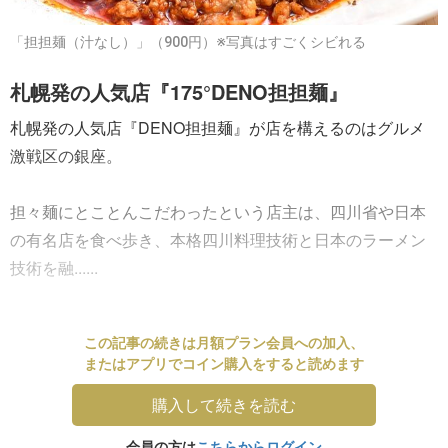
「担担麺（汁なし）」（900円）※写真はすごくシビれる
札幌発の人気店『175°DENO担担麺』
札幌発の人気店『DENO担担麺』が店を構えるのはグルメ
激戦区の銀座。
担々麺にとことんこだわったという店主は、四川省や日本
の有名店を食べ歩き、本格四川料理技術と日本のラーメン
技術を融......
この記事の続きは月額プラン会員への加入、
またはアプリでコイン購入をすると読めます
購入して続きを読む
会員の方は
こちらからログイン