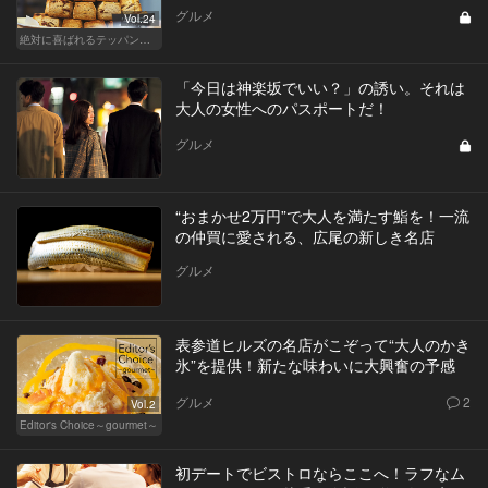
グルメ
Vol.24
絶対に喜ばれるテッパン手土産
「今日は神楽坂でいい？」の誘い。それは
大人の女性へのパスポートだ！
グルメ
“おまかせ2万円”で大人を満たす鮨を！一流
の仲買に愛される、広尾の新しき名店
グルメ
表参道ヒルズの名店がこぞって“大人のかき
氷”を提供！新たな味わいに大興奮の予感
グルメ
2
Vol.2
Editor's Choice～gourmet～
初デートでビストロならここへ！ラフなム