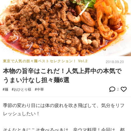
東京で人気の担々麺ベストセレクション！ Vol.2
2018.09.20
本物の旨辛はこれだ！人気上昇中の本気で
うまい汁なし担々麺6選
#麺
#おひとり様
#中華
2
季節の変わり目には体の疲れを吹き飛ばして、気分をリフ
レッシュしたい！
そんなときにこそ食べるべきは、辛ウマ料理！今回は、都