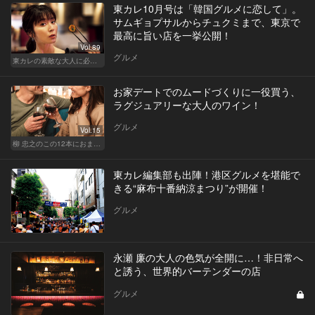
東カレ10月号は「韓国グルメに恋して」。
サムギョプサルからチュクミまで、東京で
最高に旨い店を一挙公開！
Vol.89
グルメ
東カレの素敵な大人に必要なこと
お家デートでのムードづくりに一役買う、
ラグジュアリーな大人のワイン！
グルメ
Vol.15
柳 忠之のこの12本におまかせ
東カレ編集部も出陣！港区グルメを堪能で
きる“麻布十番納涼まつり”が開催！
グルメ
永瀬 廉の大人の色気が全開に…！非日常へ
と誘う、世界的バーテンダーの店
グルメ