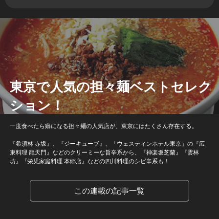
東京で人気の担々麺ベストセレク
ション！
一度食べたら癖になる担々麺の人気店が、東京にはたくさん存在する。
『希須林 赤坂』、『ジーキューブ』、「ウェスティンホテル東京」の『広
東料理 龍天門』などのクリーミーな旨辛系から、『神楽坂芝蘭』『雲林
坊』『栄児家庭料理 本郷店』などの四川料理のシビ辛系も！
この連載の記事一覧