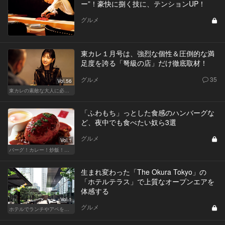
ー”！豪快に捌く技に、テンションUP！
グルメ
東カレ１月号は、強烈な個性＆圧倒的な満
足度を誇る「弩級の店」だけ徹底取材！
グルメ
35
Vol.56
東カレの素敵な大人に必要なこと
「ふわもち」っとした食感のハンバーグな
ど、夜中でも食べたい奴ら3選
グルメ
Vol.1
バーグ！カレー！炒飯！我慢ならぬ深夜のフードテロ
生まれ変わった「The Okura Tokyo」の
「ホテルテラス」で上質なオープンエアを
体感する
Vol.1
グルメ
ホテルでランチやアペを楽しもう！東京の名店へ