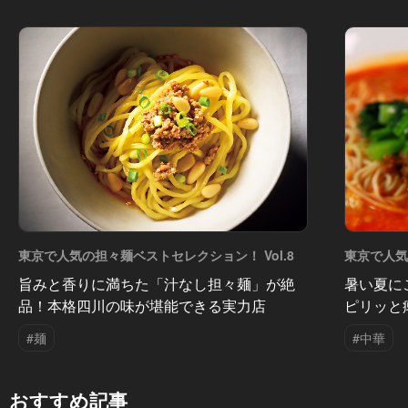
東京で人気の担々麺ベストセレクション！ Vol.8
東京で人
Vol.7
旨みと香りに満ちた「汁なし担々麺」が絶
暑い夏に
品！本格四川の味が堪能できる実力店
ピリッと
#麺
#中華
おすすめ記事