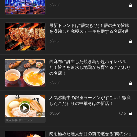
グルメ
最新トレンドは“薪焼き”だ！薪の炎で旨味
を凝縮した究極ステーキを供する名店4選
グルメ
西麻布に誕生した焼き鳥が超ハイレベル
だ！旨さを追求し地鶏から育てるこだわり
の名店！
グルメ
人気沸騰中の銀座ラーメンがすごい！徹底
したこだわりの中華そばの新店！
グルメ
5
Vol.5
大人が喜ぶラーメン
肉を極めた達人が目の前で魅せる“肉のショ