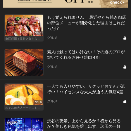
もう覚えられません！ 最近やたら焼き肉店
の部位メニューが細分化した理由はこれだ
った!?
Vol.1
グルメ
東洋経済：意外と知らない「焼肉」の新常識
素人は触ってはいけない！その道のプロが
焼いてくれるお任せ焼肉４軒
グルメ
一人でも入りやすい、サクッとおでんが流
行中！ハイセンスな大人が通う人気店4選
グルメ
Vol.6
おでんは大人デートにおすすめ！ふたりで温まろう
渋谷の夜景、上から見るか？横から見る
か？美しき色気を醸し出す、珠玉の一軒