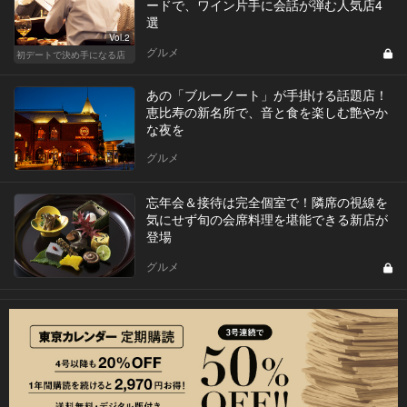
ードで、ワイン片手に会話が弾む人気店4
選
Vol.2
グルメ
初デートで決め手になる店
あの「ブルーノート」が手掛ける話題店！
恵比寿の新名所で、音と食を楽しむ艶やか
な夜を
グルメ
忘年会＆接待は完全個室で！隣席の視線を
気にせず旬の会席料理を堪能できる新店が
登場
グルメ