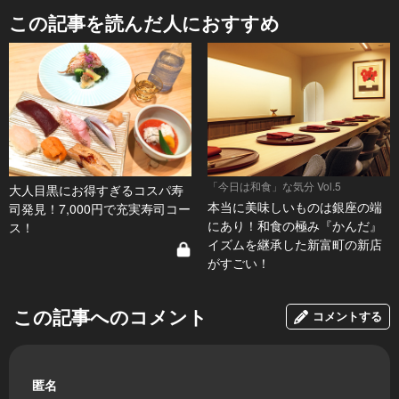
この記事を読んだ人におすすめ
「今日は和食」な気分 Vol.5
大人目黒にお得すぎるコスパ寿
本当に美味しいものは銀座の端
司発見！7,000円で充実寿司コー
にあり！和食の極み『かんだ』
ス！
イズムを継承した新富町の新店
がすごい！
この記事へのコメント
コメントする
匿名