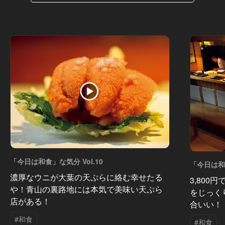
「今日は和食」な気分 Vol.10
「今日は和食
濃厚なウニが大葉の天ぷらに絡む幸せたる
3,800
や！青山の裏路地には本気で美味い天ぷら
をじっく
店がある！
合いい！
#和食
#和食