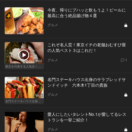
今夜、帰りにプハッと飲もうよ！ビールに
最高に合う絶品揚げ物４選
グルメ
これぞ名人芸！東京イチの老舗おむすび屋
の人気ベスト３はこれだ！
グルメ
1
Vol.2
東京を代表する人気店！ほかほか絶品おにぎり
名門ステーキハウス出身のサラブレッドサ
ンドイッチ 六本木1丁目の貴族
グルメ
Vol.1
名門ステーキハウス出身「サラブレッドサンド」三強
愛人にしたいタレントNo.1が愛してるレス
トランを一挙ご紹介！
グルメ