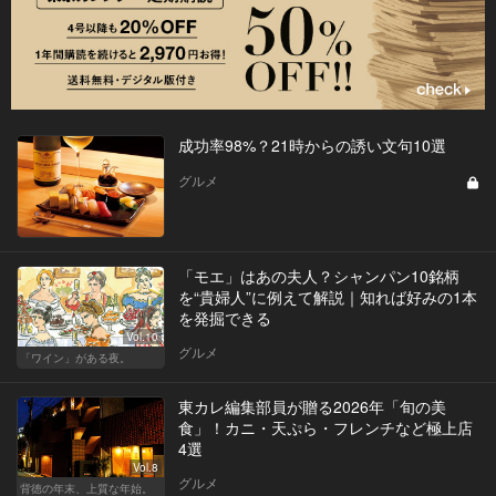
成功率98%？21時からの誘い文句10選
グルメ
「モエ」はあの夫人？シャンパン10銘柄
を“貴婦人”に例えて解説｜知れば好みの1本
を発掘できる
Vol.10
グルメ
「ワイン」がある夜。
東カレ編集部員が贈る2026年「旬の美
食」！カニ・天ぷら・フレンチなど極上店
4選
Vol.8
グルメ
背徳の年末、上質な年始。