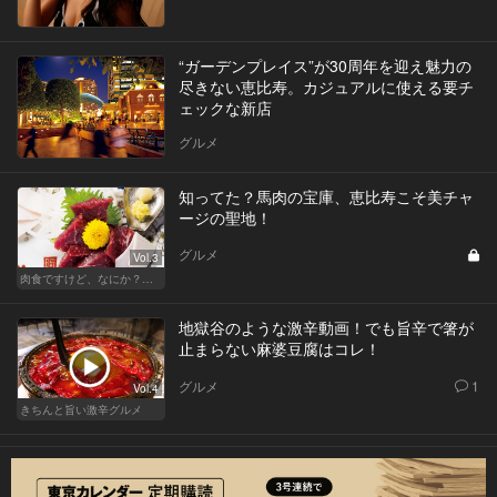
“ガーデンプレイス”が30周年を迎え魅力の
尽きない恵比寿。カジュアルに使える要チ
ェックな新店
グルメ
知ってた？馬肉の宝庫、恵比寿こそ美チャ
ージの聖地！
グルメ
Vol.3
肉食ですけど、なにか？ワガママな女子が集う肉恵比寿
地獄谷のような激辛動画！でも旨辛で箸が
止まらない麻婆豆腐はコレ！
グルメ
1
Vol.4
きちんと旨い激辛グルメ