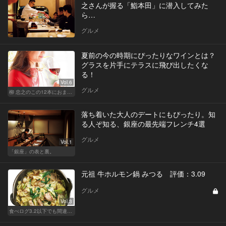
之さんが握る「鮨本田」に潜入してみた
ら…
グルメ
夏前の今の時期にぴったりなワインとは？
グラスを片手にテラスに飛び出したくな
る！
Vol.6
グルメ
柳 忠之のこの12本におまかせ
落ち着いた大人のデートにもぴったり。知
る人ぞ知る、銀座の最先端フレンチ4選
グルメ
Vol.1
「銀座」の表と裏。
元祖 牛ホルモン鍋 みつる 評価：3.09
グルメ
Vol.3
食べログ3.2以下でも間違いなく名店！