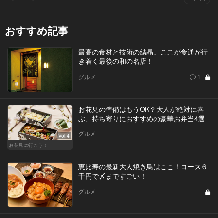
おすすめ記事
最高の食材と技術の結晶。ここが食通が行
き着く最後の和の名店！
グルメ
1
お花見の準備はもうOK？大人が絶対に喜
ぶ、持ち寄りにおすすめの豪華お弁当4選
グルメ
Vol.4
お花見に行こう！
恵比寿の最新大人焼き鳥はここ！コース６
千円で〆まですごい！
グルメ