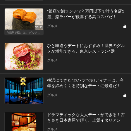
“銀座で鮨ランチ”が1万円以下で叶う名店5
選。鮨ラバーが歓喜する高コスパだ！
グルメ
Vol.2
『銀座で鮨』は、グルメな大人のたしなみだ
ひと味違うデートにおすすめ！世界のグル
メが堪能できる、東京レストラン4選
グルメ
横浜にできた“カハラ”でのディナーは、今
年を締めくくる特別なデートに最適だ！
グルメ
ドラマティックな大人デートができる！古
き良き日本家屋で頂く、上質イタリアン
グルメ