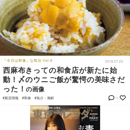
「今日は和食」な気分 Vol.9
2018.07.23
西麻布きっての和食店が新たに始
動！〆のウニご飯が驚愕の美味さだ
った！
の画像
#新店情報
#和食
#魚介・海鮮
1