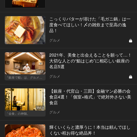
こっくりバターが溶けた「毛ガニ鍋」は一
度食べてほしい！〆の雑炊まで至高の逸
品！
グルメ
2021年、美食と出会えることを願って…！
大切な人との“鮨はじめ”に相応しい銀座の
名店5選
Vol.1
グルメ
『銀座で鮨』は、グルメな大人のたしなみだ
【銀座・代官山・三田】金融マン必勝の会
食店4選！「個室×格式」で絶対外さない美
食店
Vol.3
グルメ
「会食」の神髄。
輝くいくらと濃厚うに！本当は頼んでほし
くない程お得な絶品丼！