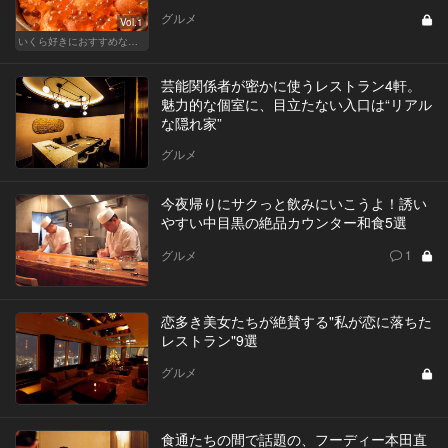
グルメ
Vol.1
いくら好きにおすすめな東京の人気店！
芸能関係者が密かに使うレストラン4軒。
魅力的な個室に、目立たない入口は“リアル
な隠れ家”
グルメ
今夜帰りにサクっと飲みにいこうよ！誘い
やすい中目黒の絶品カウンター和食5選
グルメ
1
恋多き美女たちが絶賛する"私が恋に落ちた
レストラン"9選
グルメ
食通たちの間で話題の、フーディー本田直