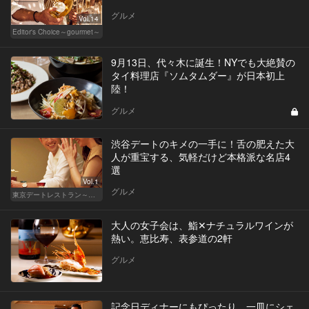
グルメ
Vol.14
Editor's Choice～gourmet～
9月13日、代々木に誕生！NYでも大絶賛の
タイ料理店『ソムタムダー』が日本初上
陸！
グルメ
渋谷デートのキメの一手に！舌の肥えた大
人が重宝する、気軽だけど本格派な名店4
選
Vol.1
グルメ
東京デートレストラン～日常編～
大人の女子会は、鮨✕ナチュラルワインが
熱い。恵比寿、表参道の2軒
グルメ
記念日ディナーにもぴったり。一皿にシェ