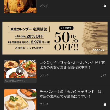
グルメ
コク旨な担々麺を食べ比べしたいんだ！恵
比寿の美女が集まる隠れ家中華！
グルメ
2
Vol.7
大人が喜ぶラーメン
テッパン手土産「天のや玉子サンド」は、
本店の出来たてが最高にウマい！
グルメ