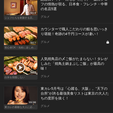
フの情熱が宿る、日本食・フレンチ・中華
の名店5選
Vol.4
グルメ
シェフたちを刺激する店。
カウンターで職人こだわりの鮨を思いっき
り堪能！奇跡の4千円コースが凄い！
グルメ
Vol.1
初心者OK！気軽に楽しめる鮨の人気店
人気焼鳥店の〆ご飯がたまらない！タレが
しみた「焼鳥土鍋まぶしご飯」が最高の
味！
Vol.5
グルメ
白米を我慢しない
東カレ5月号は「心躍る、大阪」。”天下の
台所”が誇る最強美食リストは東京の大人た
ちの度肝を抜く！
Vol.96
グルメ
東カレの素敵な大人に必要なこと