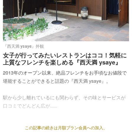
『西天満 ysaye』外観
女子が行ってみたいレストランはココ！気軽に
上質なフレンチを楽しめる『西天満 ysaye』
2013年のオープン以来、絶品フレンチをお手頃なお値段で
堪能することができると話題の『西天満 ysaye』。
駅から少し離れているにも関わらず、その味とサービスが
口コミでどんどん広が......
この記事の続きは月額プラン会員への加入、