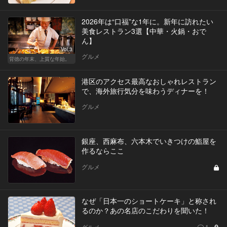
2026年は“口福”な1年に。新年に訪れたい
美食レストラン3選【中華・火鍋・おで
ん】
Vol.3
グルメ
背徳の年末、上質な年始。
港区のアクセス最高なおしゃれレストラン
で、海外旅行気分を味わうディナーを！
グルメ
銀座、西麻布、六本木でいきつけの鮨屋を
作るならここ
グルメ
なぜ「日本一のショートケーキ」と称され
るのか？あの名店のこだわりを聞いた！
グルメ
1