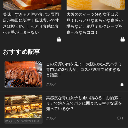
美味しすぎると噂の食パン専門
大阪のスイーツ好き女子は必
店が梅田に誕生！風味豊かで甘
見！しっとりなめらかな食感が
さは控えめ、しっとり食感に食
堪らない、絶品ミルクレープを
べる手が止まらない
食べるならココ！
おすすめ記事
この分厚い肉を見よ！大阪の大人気ハラミ
専門店の2号店が、コスパ抜群で旨すぎる
と話題！
グルメ
高感度な青山女子も通い詰める！お洒落エ
リアで焼き立てパンに囲まれる幸せな店を
知っているか？
Vol.9
グルメ
1
教えたくない秘密のグルメ