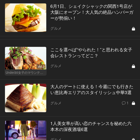
6月1日、シェイクシャックの関西1号店が
大阪にオープン！大人気の絶品ハンバーガ
ーが勢揃い！
グルメ
ここを選べば“やられた！”と思われる女子
会レストランってどこ？
グルメ
Vol.3
Under30女子のマウンティングレストランバトル
大人のデートに使える！今週にでも行きた
い恵比寿エリアのスタイリッシュ中華3選
グルメ
1
1人美女率が高い恋のチャンスを秘めた六
本木の深夜酒場6選
グルメ