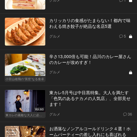
カリッカリの食感がたまらない！都内で味
わえる焼き餃子が絶品な名店5選
グルメ
5
辛さ13,000倍も可能！品川のカレー屋さん
のカレーが攻めすぎ！
グルメ
Vol.39
小宮山雄飛の“英世”なる食卓
東カレ5月号は中目黒特集。大人を満たす
「色気のあるナカメの人気店」、全部見せ
ます！
Vol.60
グルメ
36
東カレの素敵な大人に必要なこと
お洒落なノンアルコールドリンク４選！ホ
ームパーティーの差し入れにも喜ばれる