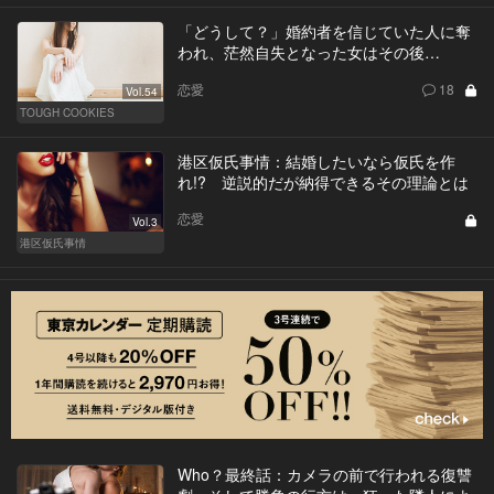
「どうして？」婚約者を信じていた人に奪
われ、茫然自失となった女はその後…
恋愛
18
Vol.54
TOUGH COOKIES
港区仮氏事情：結婚したいなら仮氏を作
れ!? 逆説的だが納得できるその理論とは
恋愛
Vol.3
港区仮氏事情
Who？最終話：カメラの前で行われる復讐