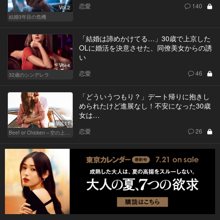
恋愛
140
Vol.2
結婚3年目の危機
「結婚は諦めかけてる…」30歳で上京した
OLに婚活を決意させた、同僚美女からの誘
い
Vol.4
恋愛
46
32歳のシンデレラ
「どういうつもり？」デート帰りに抱きし
められたけど進展なし！不安になった30歳
女は…
Vol.11
恋愛
26
Beef or Chicken～空の上の恋愛模様～