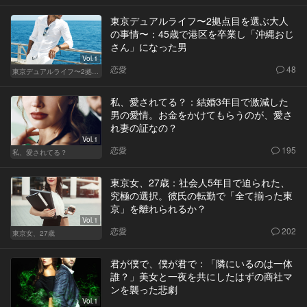
東京デュアルライフ〜2拠点目を選ぶ大人
の事情〜：45歳で港区を卒業し「沖縄おじ
さん」になった男
Vol.1
恋愛
48
東京デュアルライフ〜2拠点目を選ぶ大人の事情〜
私、愛されてる？：結婚3年目で激減した
男の愛情。お金をかけてもらうのが、愛さ
れ妻の証なの？
Vol.1
恋愛
195
私、愛されてる？
東京女、27歳：社会人5年目で迫られた、
究極の選択。彼氏の転勤で「全て揃った東
京」を離れられるか？
Vol.1
恋愛
202
東京女、27歳
君が僕で、僕が君で：「隣にいるのは一体
誰？」美女と一夜を共にしたはずの商社マ
ンを襲った悲劇
Vol.1