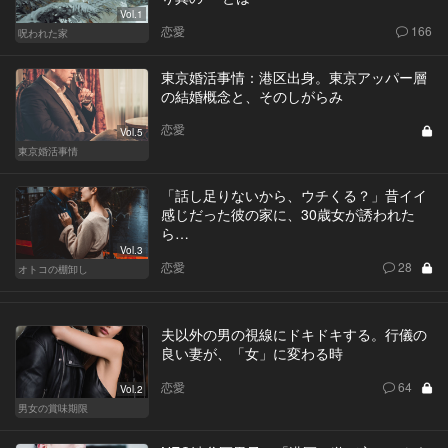
Vol.1
恋愛
166
呪われた家
東京婚活事情：港区出身。東京アッパー層
の結婚概念と、そのしがらみ
恋愛
Vol.5
東京婚活事情
「話し足りないから、ウチくる？」昔イイ
感じだった彼の家に、30歳女が誘われた
ら…
Vol.3
恋愛
28
オトコの棚卸し
夫以外の男の視線にドキドキする。行儀の
良い妻が、「女」に変わる時
恋愛
64
Vol.2
男女の賞味期限