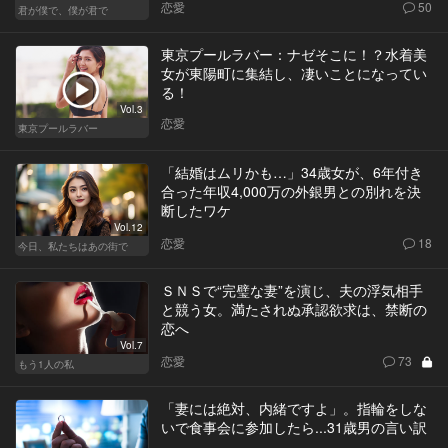
恋愛
50
君が僕で、僕が君で
東京プールラバー：ナゼそこに！？水着美
女が東陽町に集結し、凄いことになってい
る！
Vol.3
恋愛
東京プールラバー
「結婚はムリかも…」34歳女が、6年付き
合った年収4,000万の外銀男との別れを決
断したワケ
Vol.12
恋愛
18
今日、私たちはあの街で
ＳＮＳで“完璧な妻”を演じ、夫の浮気相手
と競う女。満たされぬ承認欲求は、禁断の
恋へ
Vol.7
恋愛
73
もう1人の私
「妻には絶対、内緒ですよ」。指輪をしな
いで食事会に参加したら...31歳男の言い訳