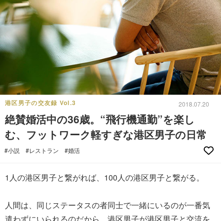
港区男子の交友録 Vol.3
2018.07.20
絶賛婚活中の36歳。“飛行機通勤”を楽し
む、フットワーク軽すぎな港区男子の日常
#小説
#レストラン
#婚活
1人の港区男子と繋がれば、100人の港区男子と繋がる。
人間は、同じステータスの者同士で一緒にいるのが一番気
遣わずにいられるのだから、港区男子が港区男子と交流を