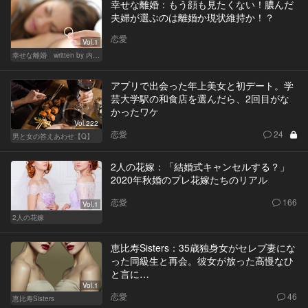
幸せな離婚：もう顔も見たくない！膿んだ
夫婦が選ぶのは離婚か現状維持か！？
恋愛
Vol.1
幸せな離婚 written by 内埜さくら
アプリで出会った年上美女と初デート。学
芸大学駅の和食店を選んだら、2回目がな
かったワケ
Vol.222
恋愛
24
男と女の答えあわせ【Q】
2人の花嫁：「結婚式キャンセルする？」
2020年秋婚のプレ花嫁たちのリアル
恋愛
166
Vol.1
2人の花嫁
恵比寿Sisters：35歳独身女がセレブ妻にな
った同級生と再会。彼女が放った高慢なひ
と言に…
Vol.1
恋愛
46
恵比寿Sisters