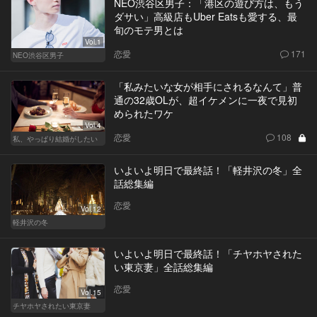
NEO渋谷区男子：「港区の遊び方は、もう
ダサい」高級店もUber Eatsも愛する、最
旬のモテ男とは
Vol.1
恋愛
171
NEO渋谷区男子
「私みたいな女が相手にされるなんて」普
通の32歳OLが、超イケメンに一夜で見初
められたワケ
Vol.4
恋愛
108
私、やっぱり結婚がしたい
いよいよ明日で最終話！「軽井沢の冬」全
話総集編
恋愛
Vol.12
軽井沢の冬
いよいよ明日で最終話！「チヤホヤされた
い東京妻」全話総集編
恋愛
Vol.15
チヤホヤされたい東京妻