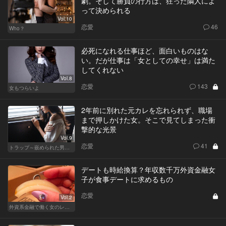
劇。そして勝負の行方は、狂った隣人によ
って決められる
Vol.10
恋愛
46
Who？
必死になれる仕事ほど、面白いものはな
い。だが仕事は「女としての幸せ」は満た
してくれない
Vol.8
恋愛
143
女もつらいよ
2年前に別れた元カレを忘れられず、職場
まで押しかけた女。そこで見てしまった衝
撃的な光景
Vol.9
恋愛
41
トラップ～嵌められた男と女～
デートも時給換算？年収数千万外資金融女
子が食事デートに求めるもの
恋愛
Vol.2
外資系金融で働く女のレストラン事情