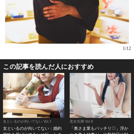
1/12
この記事を読んだ人におすすめ
女といるのが向いてない Vol.1
美女失脚 Vol.9
女といるのが向いてない：婚約
「奥さま業もバッチリ♡」浮か