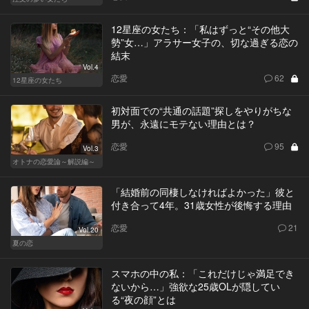
12星座の女たち：「私はずっと“その他大
勢”女…」アラサー女子の、切な過ぎる恋の
結末
Vol.4
恋愛
62
12星座の女たち
初対面での“共通の話題”探しをやりがちな
男が、永遠にモテない理由とは？
恋愛
95
Vol.3
オトナの恋愛論～解説編～
「結婚前の同棲しなければよかった」彼と
付き合って4年。31歳女性が後悔する理由
恋愛
21
Vol.20
夏の恋
スマホの中の私：「これだけじゃ満足でき
ないから…」強欲な25歳OLが隠してい
る“夜の顔”とは