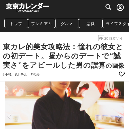
グルメ情報・プレミアムレストラン予約サイト
トップ
プレミアム
グルメ
恋愛
ライフスタ
PR
2018.07.14
東カレ的美女攻略法：憧れの彼女と
の初デート。昼からのデートで“誠
実さ”をアピールした男の誤算
の画像
#小説
#ホテル
#恋愛