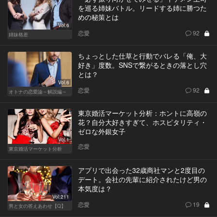
を巡る姉妹バトル。リードする姉に勝つた
めの秘策とは
Vol.6
恋愛
92
姉妹格差
ちょっとした仕草と行動でバレる「俺、大
好き」度数。SNSで繋がるときの落とし穴
とは？
Vol.6
恋愛
92
オトナの恋愛論～解説編～
東京婚活マーケット分析：ホントに高嶺の
花？自分大好きすぎて、ホスピタリティ・
ゼロな外銀女子
Vol.1
恋愛
東京婚活マーケット分析
アプリで出会った32歳商社マンと2度目の
デート。会社の先輩に紹介されたけど男の
本気度は？
Vol.211
恋愛
19
男と女の答えあわせ【Q】