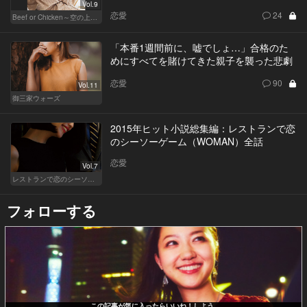
Vol.9
恋愛
24
Beef or Chicken～空の上の恋愛模様～
「本番1週間前に、嘘でしょ…」合格のた
めにすべてを賭けてきた親子を襲った悲劇
恋愛
90
Vol.11
御三家ウォーズ
2015年ヒット小説総集編：レストランで恋
のシーソーゲーム（WOMAN）全話
恋愛
Vol.7
レストランで恋のシーソーゲーム（WOMAN）
フォローする
この記事が気に入ったらいいね！しよう