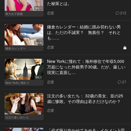
た秘策とは。
Vol.1
恋愛
212
東大女子図鑑
鎌倉カレンダー：結婚に踏み切れない男
は、ただの不誠実？ 無責任？ それと
も……
Vol.9
恋愛
鎌倉カレンダー
New Yorkに憧れて：海外移住で年収5,000
万超になった外銀男子30歳。だが、厳しい
現実に直面し…
Vol.1
恋愛
27
New Yorkに憧れて
注文の多い女たち： 32歳の美女、並の25
歳に惨敗。その理由は若さだけなのか？
恋愛
Vol.1
注文の多い女たち
「必ず振り向かせてみせる」イケメン上司