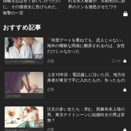
指輪を忍ばせて会いに行ったの
れる美人秘書が、出勤初日に財
に。その後彼女に告げられた、
界のドンを激怒させたワケ
衝撃の一言
おすすめ記事
「何度デートを重ねても、恋人じゃない」
海外の曖昧な関係に翻弄されるのは、女性
だけじゃなかった
Vol.6
恋愛
10
ニューヨーク恋愛物語～商社マン遥斗の場合～
上京10年目：電話越しに泣いた日。地方出
身者が東京で手に入れたもの、失ったもの
恋愛
Vol.3
上京10年目
注文の多い女たち：求む、西麻布未上場の
男。東京ナイトシーンに結婚向きの男は皆
無？
Vol.5
恋愛
注文の多い女たち