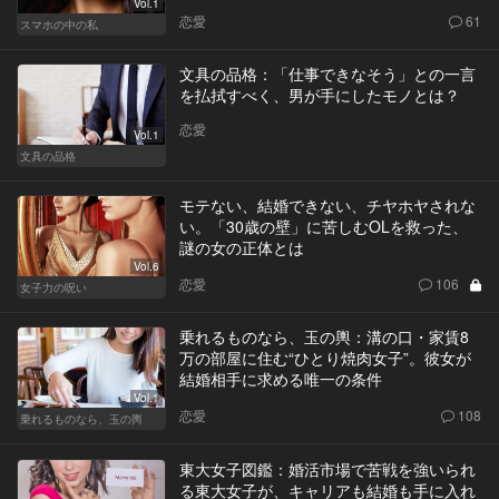
Vol.1
恋愛
61
スマホの中の私
文具の品格：「仕事できなそう」との一言
を払拭すべく、男が手にしたモノとは？
恋愛
Vol.1
文具の品格
モテない、結婚できない、チヤホヤされな
い。「30歳の壁」に苦しむOLを救った、
謎の女の正体とは
Vol.6
恋愛
106
女子力の呪い
乗れるものなら、玉の輿：溝の口・家賃8
万の部屋に住む“ひとり焼肉女子”。彼女が
結婚相手に求める唯一の条件
Vol.1
恋愛
108
乗れるものなら、玉の輿
東大女子図鑑：婚活市場で苦戦を強いられ
る東大女子が、キャリアも結婚も手に入れ