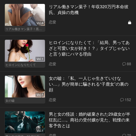
リアル働きマン葉子！年収320万円本命彼
氏、貞操の危機
恋愛
Vol.6
リアル働きマン葉子！黒革の編集手帳 written by 内埜さくら
ヒロインになりたくて：「結局、男ってあ
ざと可愛い女が好き！？」タイプじゃない
と言う癖にハマる理由
Vol.1
恋愛
88
ヒロインになりたくて
女の嘘：「私、一人じゃ生きていけな
い…」男が簡単に騙される“子鹿女”の裏の
顔
Vol.1
恋愛
152
女の嘘
男と女の怪談：婚約破棄された29歳女が半
狂乱に…。商社の受付嬢が見た、戦慄の来
客予告とは
Vol.1
恋愛
70