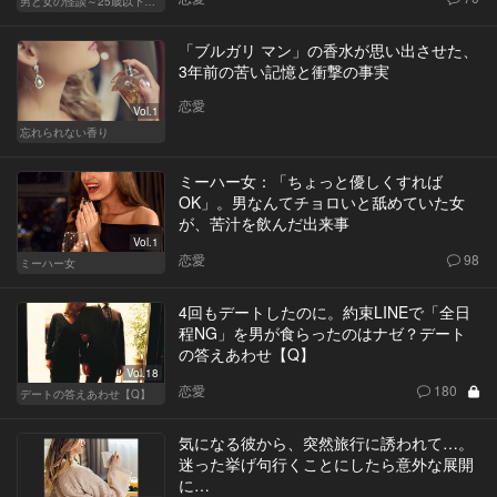
男と女の怪談～25歳以下閲覧禁止～
「ブルガリ マン」の香水が思い出させた、
3年前の苦い記憶と衝撃の事実
恋愛
Vol.1
忘れられない香り
ミーハー女：「ちょっと優しくすれば
OK」。男なんてチョロいと舐めていた女
が、苦汁を飲んだ出来事
Vol.1
恋愛
98
ミーハー女
4回もデートしたのに。約束LINEで「全日
程NG」を男が食らったのはナゼ？デート
の答えあわせ【Q】
Vol.18
恋愛
180
デートの答えあわせ【Q】
気になる彼から、突然旅行に誘われて…。
迷った挙げ句行くことにしたら意外な展開
に…